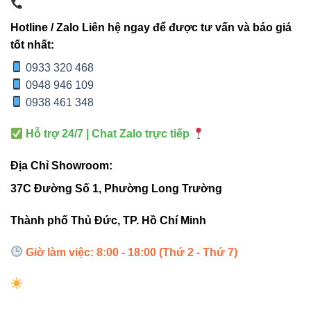
Hotline / Zalo Liên hệ ngay để được tư vấn và báo giá
Dưới đây là một số tình huống phù hợp nhất:
tốt nhất:
0933 320 468
Chiếu điểm vào tranh – tượng trong phòng trưng
0948 946 109
bày
0938 461 348
Tạo ánh sáng nhấn trong kiến trúc nội thất cao cấp
Hỗ trợ 24/7 | Chat Zalo trực tiếp
Chiếu cây, chiếu tường ngoài trời nhờ chuẩn IP65
Làm nổi bật bảng hiệu hoặc mảng tường cần thu hút
Địa Chỉ Showroom:
ánh nhìn
37C Đường Số 1, Phường Long Trường
Dùng trong showroom nội thất – ô tô – thời trang
Thành phố Thủ Đức, TP. Hồ Chí Minh
Hình dung ánh sáng mạnh tạo thành một “vệt sáng hình
nón”, rọi thẳng vào vật thể khiến toàn bộ nền xung quanh
Giờ làm việc: 8:00 - 18:00 (Thứ 2 - Thứ 7)
chìm xuống – đây là đặc trưng chỉ có ở đèn chiếu điểm
công suất lớn.