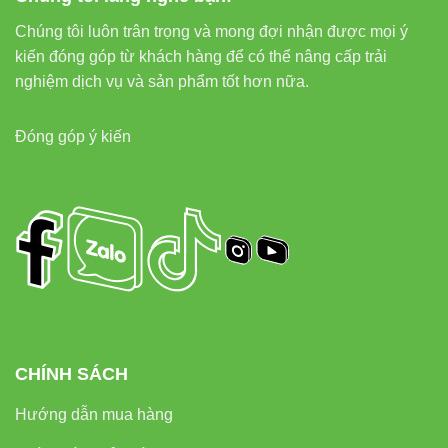
Internal links – Tối ưu điều
hướng người dùng
Chúng tôi luôn trân trọng và mong đợi nhận được mọi ý
kiến đóng góp từ khách hàng để có thể nâng cấp trải
nghiệm dịch vụ và sản phẩm tốt hơn nữa.
Đèn led rọi ray Vinaled
Đèn led bán nguyệt Vinaled
Đóng góp ý kiến
Đèn led tuýp Vinaled
Đèn led pha Vinaled
External links
Thiết bị điện VIKI
Đèn led Skyled
CHÍNH SÁCH
Liên hệ mua hàng chính hãng
Hướng dẫn mua hàng