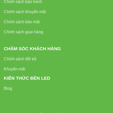
Đèn led Vinaled
Chính sách bảo hành
Phone/Zalo:
0933320468 – 0948946109 – 0938 461 348
Chính sách khuyến mãi
Chính sách bảo mật
Địa chỉ:
37C Street No. 1, Long Truong Ward, Thu Duc
City, Ho Chi Minh City
Chính sách giao hàng
Website:
Đèn led Vinaled
CHĂM SÓC KHÁCH HÀNG
Chính sách đổi trả
Khuyến mãi
KIẾN THỨC ĐÈN LED
Blog