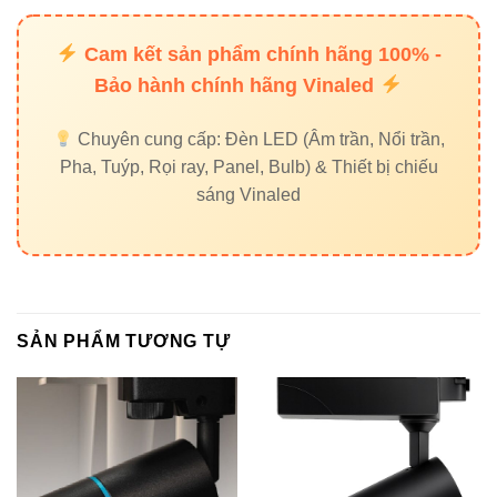
Độ
4080lm – rất
1.600–1.800lm –
Cam kết sản phẩm chính hãng 100% -
sáng
mạnh
trung bình
Bảo hành chính hãng Vinaled
Phạm
Linh hoạt, 5°–
Hẹp hơn
Chuyên cung cấp: Đèn LED (Âm trần, Nổi trần,
vi chiếu
45°
Pha, Tuýp, Rọi ray, Panel, Bulb) & Thiết bị chiếu
sáng Vinaled
Ứng
Ngoại thất,
Nội thất nhỏ –
dụng
showroom lớn
trung bình
Chuẩn ngoài
Thường chỉ IP20–
Độ bền
trời IP65
IP44
SẢN PHẨM TƯƠNG TỰ
Hướng dẫn chọn góc chiếu
chuẩn theo không gian