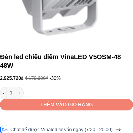
Đèn led chiếu điểm VinaLED V5OSM-48
48W
2.925.720
₫
4.179.600
₫
-30%
Đèn led chiếu điểm VinaLED V5OSM-48 48W số lượng
THÊM VÀO GIỎ HÀNG
Chat để được Vinaled tư vấn ngay (7:30 - 20:00)