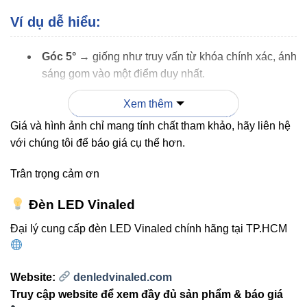
Ví dụ dễ hiểu:
Góc 5°
→ giống như truy vấn từ khóa chính xác, ánh
sáng gom vào một điểm duy nhất.
Góc 45°
→ giống như từ khóa mở rộng, ánh sáng
Xem thêm
tỏa rộng hơn, phù hợp không gian lớn.
Giá và hình ảnh chỉ mang tính chất tham khảo, hãy liên hệ
Nhờ vậy, V5OSM-48 có thể đáp ứng nhiều mục đích chiếu
với chúng tôi để báo giá cụ thể hơn.
sáng khác nhau, thay đổi linh hoạt theo thiết kế.
Trân trọng cảm ơn
Khi nào nên dùng đèn chiếu
Đèn LED Vinaled
điểm VinaLED V5OSM-48?
Đại lý cung cấp đèn LED Vinaled chính hãng tại TP.HCM
Website:
denledvinaled.com
“Khi bạn cần tạo điểm nhấn thật mạnh
Truy cập website để xem đầy đủ sản phẩm & báo giá
– đây chính là lựa chọn tốt nhất.”