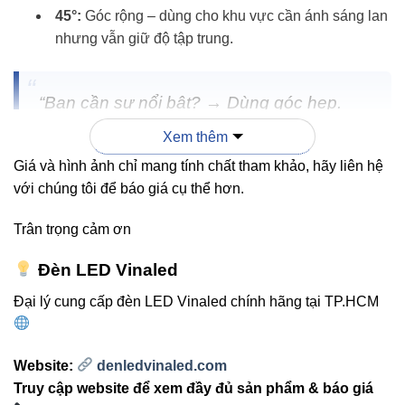
45°:
Góc rộng – dùng cho khu vực cần ánh sáng lan
nhưng vẫn giữ độ tập trung.
“Bạn cần sự nổi bật? → Dùng góc hẹp.
Bạn cần chiếu sáng vùng rộng nhưng vẫn
Xem thêm
có chủ đích? → Dùng góc lớn.”
Giá và hình ảnh chỉ mang tính chất tham khảo, hãy liên hệ
với chúng tôi để báo giá cụ thể hơn.
Trân trọng cảm ơn
Vì sao VinaLED V5OSM-32
32W được chọn nhiều trong thiết
Đèn LED Vinaled
kế nội – ngoại thất?
Đại lý cung cấp đèn LED Vinaled chính hãng tại TP.HCM
Độ sáng mạnh
nhưng vẫn tiết kiệm điện.
Website:
denledvinaled.com
Ánh sáng trung thực
nhờ CRI > 80 giúp vật thể
Truy cập website để xem đầy đủ sản phẩm & báo giá
hiển thị màu sắc chính xác.