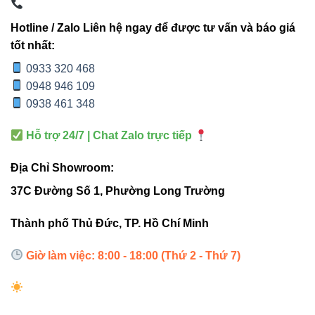
Chống nước IP65
→ lắp ngoài trời yên tâm.
Hotline / Zalo Liên hệ ngay để được tư vấn và báo giá
Chip LED CREE
→ hoạt động bền bỉ, ổn định, ánh
tốt nhất:
sáng không chập chờn.
0933 320 468
Nhiều tùy chọn góc chiếu
→ dễ phối hợp với mọi
0948 946 109
bản thiết kế.
0938 461 348
Hỗ trợ 24/7 | Chat Zalo trực tiếp
Địa Chỉ Showroom:
Ứng dụng thực tế của đèn
37C Đường Số 1, Phường Long Trường
chiếu điểm VinaLED V5OSM-32
Thành phố Thủ Đức, TP. Hồ Chí Minh
Chiếu sáng cây, cảnh quan ngoài trời
Chiếu điểm tường kiến trúc
Giờ làm việc: 8:00 - 18:00 (Thứ 2 - Thứ 7)
Chiếu tượng, tranh nghệ thuật
Chiếu biển hiệu vừa phải