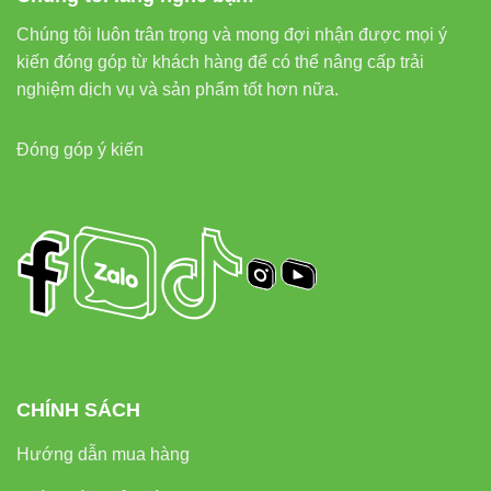
Liên hệ mua hàng chính hãng
Chúng tôi luôn trân trọng và mong đợi nhận được mọi ý
kiến đóng góp từ khách hàng để có thể nâng cấp trải
Đèn led Vinaled
nghiệm dịch vụ và sản phẩm tốt hơn nữa.
Phone/Zalo:
0933320468 – 0948946109 – 0938 461 348
Đóng góp ý kiến
Địa chỉ:
37C Street No. 1, Long Truong Ward, Thu Duc
City, Ho Chi Minh City
CHÍNH SÁCH
Hướng dẫn mua hàng