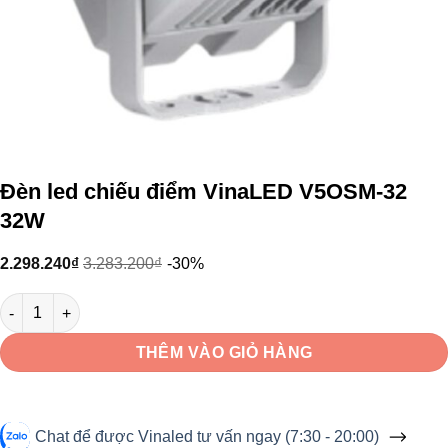
Đèn led chiếu điểm VinaLED V5OSM-32
32W
2.298.240
₫
3.283.200
₫
-30%
Đèn led chiếu điểm VinaLED V5OSM-32 32W số lượng
THÊM VÀO GIỎ HÀNG
Chat để được Vinaled tư vấn ngay (7:30 - 20:00)