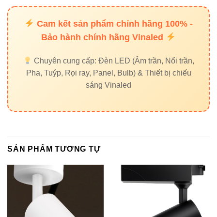
dụng
showroom
Cam kết sản phẩm chính hãng 100% -
Độ
Chủ yếu dùng
Bảo hành chính hãng Vinaled
IP65 – ngoài trời
bền
trong nhà
Chuyên cung cấp: Đèn LED (Âm trần, Nổi trần,
Pha, Tuýp, Rọi ray, Panel, Bulb) & Thiết bị chiếu
Hướng dẫn chọn góc chiếu
sáng Vinaled
phù hợp
5°–10°:
Chiếu tượng, sản phẩm nhỏ, điểm nhấn
mạnh.
SẢN PHẨM TƯƠNG TỰ
15°:
Chiếu tranh, nội thất nghệ thuật.
30°:
Chiếu cây, tường ngoài trời.
45°:
Không gian rộng – kiến trúc lớn.
Internal Links – Điều hướng