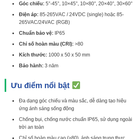
Góc chiếu:
5°-45°, 10×45°, 10×80°, 20×40°, 30×60°
Điện áp:
85-265VAC / 24VDC (single) hoặc 85-
265VAC/24VAC (RGB)
Chuẩn bảo vệ:
IP65
Chỉ số hoàn màu (CRI):
>80
Kích thước:
1000 x 50 x 50 mm
Bảo hành:
3 năm
Ưu điểm nổi bật
Đa dạng góc chiếu và màu sắc, dễ dàng tạo hiệu
ứng ánh sáng sống động
Chống bụi, chống nước chuẩn IP65, sử dụng ngoài
trời an toàn
Chỉ số hoàn màu cao (>80), ánh sáng trung thực,