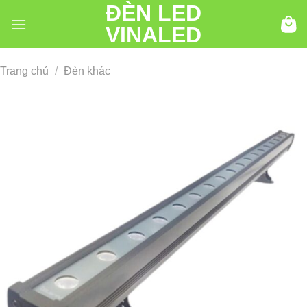
ĐÈN LED
Chuyển
đến
VINALED
nội
dung
Trang chủ
/
Đèn khác