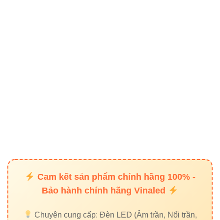
“VinaLED V1WWA-18 RGB là lựa chọn
hoàn hảo cho chiếu sáng tường ngoài trời,
vừa bền bỉ, vừa đa dạng màu sắc, mang
đến hiệu ứng ánh sáng nghệ thuật sinh
động.”
Thông tin liên hệ
Đèn led Vinaled
Địa chỉ: 37C, Street No. 1, Long Trường Ward, Thủ Đức
City, TP. HCM
Hotline / Zalo: 0933 320 468 – 0948 946 109 – 0938
Cam kết sản phẩm chính hãng 100% -
461 348
Bảo hành chính hãng Vinaled
Website:
https://denledvinaled.com/
Liên hệ ngay để được tư vấn và lựa chọn
Đèn led chiếu
Chuyên cung cấp: Đèn LED (Âm trần, Nổi trần,
tường VinaLED 18W V1WWA-18 RGB
phù hợp cho các