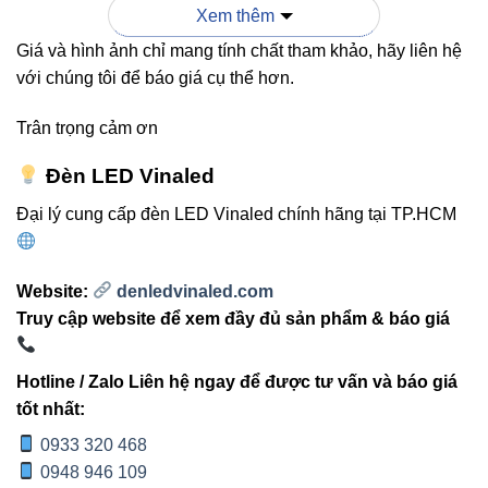
Xem thêm
Giá và hình ảnh chỉ mang tính chất tham khảo, hãy liên hệ
SẢN
CÔNG
GÓC
ỨNG DỤNG
PHẨM
SUẤT
CHIẾU
với chúng tôi để báo giá cụ thể hơn.
Trân trọng cảm ơn
5°-45°,
Chiếu sáng
10×45°,
tường đa
V1WWA-
Đèn LED Vinaled
18W
10×80°,
sắc, hiệu
18 RGB
20×40°,
ứng nghệ
Đại lý cung cấp đèn LED Vinaled chính hãng tại TP.HCM
30×60°
thuật
Website:
denledvinaled.com
Chiếu sáng
V1WWA-
5°-45°,
Truy cập website để xem đầy đủ sản phẩm & báo giá
12W
nhỏ, tường,
12 RGB
10×45°
tiểu cảnh
Hotline / Zalo Liên hệ ngay để được tư vấn và báo giá
tốt nhất:
Chiếu sáng
V1WWA-
tường lớn,
0933 320 468
24W
10°-80°
24 RGB
cảnh quan
0948 946 109