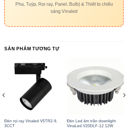
Pha, Tuýp, Rọi ray, Panel, Bulb) & Thiết bị chiếu
công trình chiếu sáng nghệ thuật ngoài trời chuyên nghiệp!
sáng Vinaled
SẢN PHẨM TƯƠNG TỰ
Đèn rọi ray Vinaled V5TR2-9,
Đèn Led âm trần downlight
3CCT
VinaLed V20DLF-12 12W