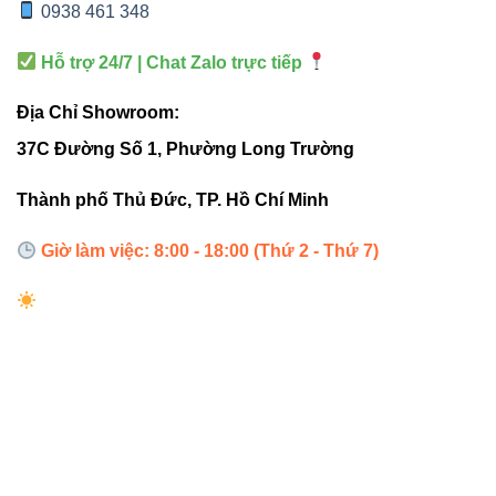
sân vườn
0938 461 348
Hỗ trợ 24/7 | Chat Zalo trực tiếp
Internal links hữu ích
Địa Chỉ Showroom:
Đèn led âm trần Vinaled
37C Đường Số 1, Phường Long Trường
Đèn nổi trần Vinaled
Thành phố Thủ Đức, TP. Hồ Chí Minh
Đèn led panel Vinaled
Giờ làm việc: 8:00 - 18:00 (Thứ 2 - Thứ 7)
Đèn đường Vinaled
External links tham khảo
Thiết bị điện VIKI
Đèn led Skyled