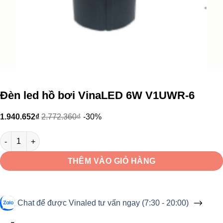
Đèn led hồ bơi VinaLED 6W V1UWR-6
1.940.652
₫
2.772.360
₫
-30%
Đèn led hồ bơi VinaLED 6W V1UWR-6 số lượng
THÊM VÀO GIỎ HÀNG
Chat để được Vinaled tư vấn ngay (7:30 - 20:00)