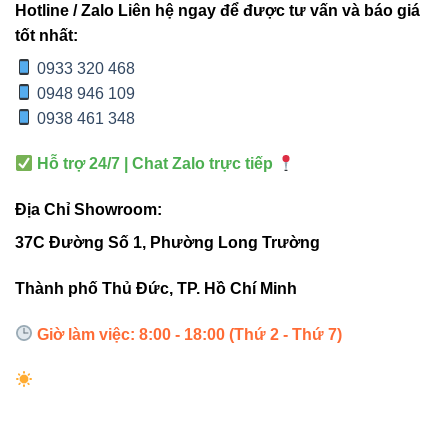
Hotline / Zalo Liên hệ ngay để được tư vấn và báo giá
tốt nhất:
0933 320 468
0948 946 109
1080
0938 461 348
lm /
V1UWR-
15°,
12W
3000K-
IP68
Hỗ trợ 24/7 | Chat Zalo trực tiếp
12
30°
6500K
Địa Chỉ Showroom:
& RGB
37C Đường Số 1, Phường Long Trường
Thành phố Thủ Đức, TP. Hồ Chí Minh
Giờ làm việc: 8:00 - 18:00 (Thứ 2 - Thứ 7)
Sản phẩm liên quan
Đèn led Bulb Vinaled
Đèn led âm trần Vinaled