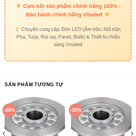
Đèn led Skyled
Cam kết sản phẩm chính hãng 100% -
Bảo hành chính hãng Vinaled
Đèn led hồ bơi VinaLED 6W V1UWR-6
là lựa chọn tối ưu
cho chiếu sáng hồ bơi chuyên nghiệp: an toàn, bền bỉ, ánh
Chuyên cung cấp: Đèn LED (Âm trần, Nổi trần,
sáng đẹp, dễ điều khiển và mang lại hiệu ứng ánh sáng đa
Pha, Tuýp, Rọi ray, Panel, Bulb) & Thiết bị chiếu
sắc RGB hiện đại cho mọi công trình hồ bơi và cảnh quan
sáng Vinaled
nước.
SẢN PHẨM TƯƠNG TỰ
-30%
-30%