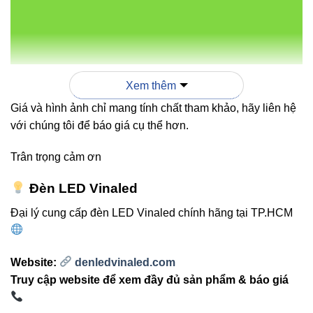
ĐỘ
VỆ
MÀU
450-
Xem thêm
V1UWR-
510 lm /
6W
30°
IP68
6
3000K-
Giá và hình ảnh chỉ mang tính chất tham khảo, hãy liên hệ
6500K
với chúng tôi để báo giá cụ thể hơn.
Trân trọng cảm ơn
Đèn LED Vinaled
Đại lý cung cấp đèn LED Vinaled chính hãng tại TP.HCM
830-
900 lm /
15°,
V1UWR-
9W
3000K-
30°,
IP68
9
Website:
denledvinaled.com
5700K
45°
Truy cập website để xem đầy đủ sản phẩm & báo giá
& RGB