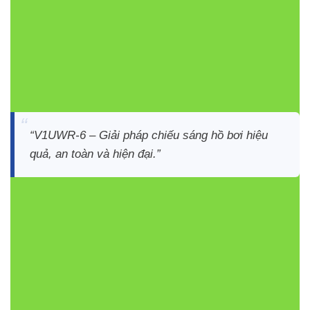
dàng điều khiển
Thiết kế âm tường giúp an toàn và thẩm mỹ cho hồ
bơi
Bền bỉ, chống ăn mòn, chống oxy hóa và chống
nước tuyệt đối
“V1UWR-6 – Giải pháp chiếu sáng hồ bơi hiệu
quả, an toàn và hiện đại.”
Bảng so sánh các đèn hồ bơi
VinaLED
QUANG
THÔNG
CHUẨ
SẢN
CÔNG
GÓC
/ NHIỆT
BẢO
PHẨM
SUẤT
CHIẾU