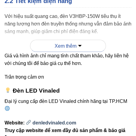
2.2 Tiết kiệm điện năng
Với hiệu suất quang cao, đèn V3HBP-150W tiêu thụ ít
năng lượng hơn đèn truyền thống nhưng vẫn đảm bảo ánh
sáng mạnh, giúp giảm chi phí điện đáng kể.
Xem thêm
2.3 Tuổi thọ và độ bền cao
Giá và hình ảnh chỉ mang tính chất tham khảo, hãy liên hệ
với chúng tôi để báo giá cụ thể hơn.
Tuổi thọ lên đến 50.000 giờ, vỏ đèn chắc chắn chống bụi,
nước chuẩn IP40, vận hành ổn định trong nhiều điều kiện
Trân trọng cảm ơn
khắc nghiệt.
Đèn LED Vinaled
Đại lý cung cấp đèn LED Vinaled chính hãng tại TP.HCM
3. So sánh V3HBP-150W với các
dòng VinaLed khác
Website:
denledvinaled.com
Truy cập website để xem đầy đủ sản phẩm & báo giá