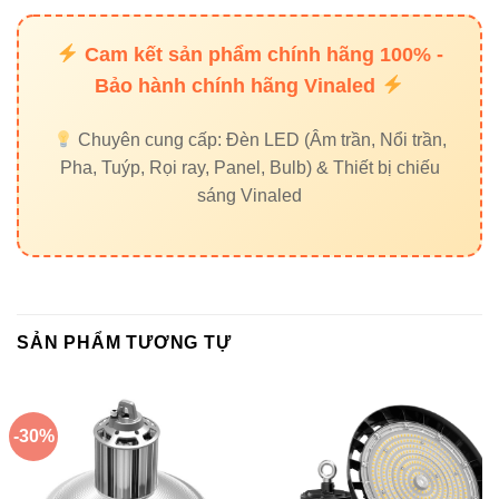
5. Ứng dụng thực tế của V3HBP-
150W
Cam kết sản phẩm chính hãng 100% -
Bảo hành chính hãng Vinaled
Nhà xưởng sản xuất thực phẩm, dược phẩm và cơ
khí
Chuyên cung cấp: Đèn LED (Âm trần, Nổi trần,
Pha, Tuýp, Rọi ray, Panel, Bulb) & Thiết bị chiếu
Kho bãi, trung tâm logistics
sáng Vinaled
Xưởng công nghiệp có trần cao và cần ánh sáng
mạnh mẽ, đồng đều
Không gian yêu cầu tiết kiệm điện và vận hành ổn
định
SẢN PHẨM TƯƠNG TỰ
6. Liên hệ mua đèn LED VinaLed
-30%
chính hãng