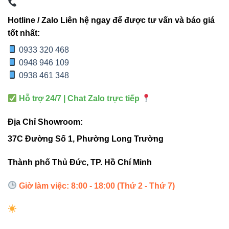
TIÊU
V3HBP-
V3HBP-
V1HBP-
CHÍ
150W
200W
100W
Hotline / Zalo Liên hệ ngay để được tư vấn và báo giá
tốt nhất:
Công
150W
200W
100W
0933 320 468
suất
0948 946 109
0938 461 348
Quang
20.250
Mạnh mẽ,
13.410 –
thông
lm
ổn định
14.000 lm
Hỗ trợ 24/7 | Chat Zalo trực tiếp
Địa Chỉ Showroom:
Góc
Phân bố
90°
90°
chiếu
rộng
37C Đường Số 1, Phường Long Trường
Thành phố Thủ Đức, TP. Hồ Chí Minh
Tuổi
50.000
Lâu dài
50.000 giờ
thọ
giờ
Giờ làm việc: 8:00 - 18:00 (Thứ 2 - Thứ 7)
Kích
Ø300 x
Ø330 x
Ø180 x
thước
H181 mm
H64 mm
H340 mm