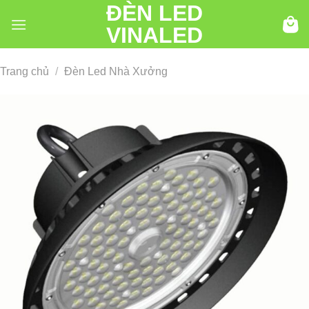
ĐÈN LED
Chuyển
đến
VINALED
nội
dung
Trang chủ
/
Đèn Led Nhà Xưởng