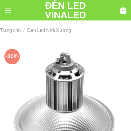
ĐÈN LED
Chuyển
đến
VINALED
nội
dung
Trang chủ
/
Đèn Led Nhà Xưởng
-30%