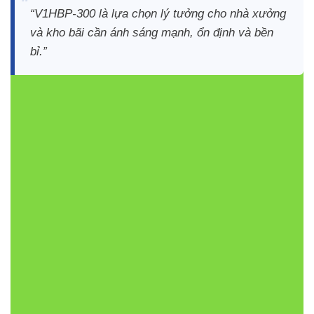
“V1HBP-300 là lựa chọn lý tưởng cho nhà xưởng
và kho bãi cần ánh sáng mạnh, ổn định và bền
bỉ.”
Ánh sáng mạnh mẽ:
Công suất 300W, chiếu sáng
diện tích lớn
Thiết kế chắc chắn:
Dễ lắp đặt và bảo trì, trọng
lượng vừa phải
Độ bền cao:
Vỏ nhôm đúc, mặt kính chịu va đập,
thích hợp môi trường công nghiệp
Hiệu suất ánh sáng ổn định:
Không nhấp nháy,
chuẩn CE
Tiết kiệm điện năng:
Chip LED nhập khẩu, tuổi thọ
dài