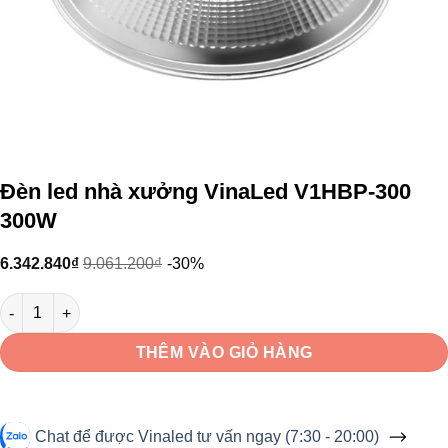
Đèn led nhà xưởng VinaLed V1HBP-300
300W
6.342.840
₫
9.061.200
₫
-30%
Đèn led nhà xưởng VinaLed V1HBP-300 300W số lượng
THÊM VÀO GIỎ HÀNG
Chat để được Vinaled tư vấn ngay (7:30 - 20:00)