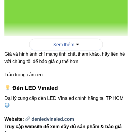
So sánh V1HBP-300 với các
dòng LED nhà xưởng khác
SẢN
CÔNG
QUANG
ỨNG DỤNG
PHẨM
SUẤT
THÔNG
Xem thêm
Giá và hình ảnh chỉ mang tính chất tham khảo, hãy liên hệ
28.945
với chúng tôi để báo giá cụ thể hơn.
V1HBP-
–
Nhà xưởng,
300W
300
30.000
kho bãi lớn
Trân trọng cảm ơn
lm
Đèn LED Vinaled
33.850
Nhà xưởng
Đại lý cung cấp đèn LED Vinaled chính hãng tại TP.HCM
V1HBP-
–
350W
lớn, khu công
350
35.000
nghiệp
lm
Website:
denledvinaled.com
Truy cập website để xem đầy đủ sản phẩm & báo giá
Nhà xưởng