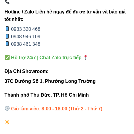
V1HBP-
~48.000
400W
diện tích rất
400
lm
Hotline / Zalo Liên hệ ngay để được tư vấn và báo giá
lớn
tốt nhất:
0933 320 468
Hướng dẫn lắp đặt và bảo trì
0948 946 109
0938 461 348
Chọn vị trí lắp đặt chắc chắn, tránh va đập mạnh.
Hỗ trợ 24/7 | Chat Zalo trực tiếp
Lắp treo theo hướng chiếu sáng cần thiết, cố định
an toàn.
Địa Chỉ Showroom:
Kết nối nguồn điện đúng điện áp và chuẩn CE.
37C Đường Số 1, Phường Long Trường
Định kỳ lau chùi bề mặt đèn để giữ hiệu suất ánh
Thành phố Thủ Đức, TP. Hồ Chí Minh
sáng tối ưu.
Giờ làm việc: 8:00 - 18:00 (Thứ 2 - Thứ 7)
Kiểm tra chip LED và bộ nguồn định kỳ, thay thế khi
cần để duy trì ánh sáng đồng đều.