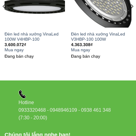
City, Ho Chi Minh City
Đèn led Vinaled
Tham khảo nguồn uy tín
Đèn led nhà xưởng VinaLed
Đèn led nhà xưởng VinaLed
100W V4HBP-100
V3HBP-100 100W
3.600.072
₫
4.363.308
₫
Thiết bị điện VIKI
Mua ngay
Mua ngay
Đang bán chạy
Đang bán chạy
Đèn led Skyled
Đèn led Vinaled
Kết luận
Hotline
Đèn led nhà xưởng VinaLed V1HBP-300 300W
là giải
0933320468 - 0948946109 - 0938 461 348
pháp chiếu sáng công nghiệp chuyên nghiệp, cung cấp
(7:30 - 20:00)
ánh sáng mạnh, đồng đều và bền bỉ.
Thiết kế chắc
chắn, tuổi thọ cao, hiệu suất chiếu sáng tối ưu giúp tiết
Chúng tôi lắng nghe bạn!
kiệm năng lượng, giảm chi phí bảo trì và đảm bảo an toàn