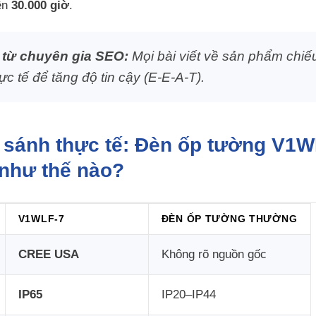
rên
30.000 giờ
.
 từ chuyên gia SEO:
Mọi bài viết về sản phẩm chiế
c tế để tăng độ tin cậy (E-E-A-T).
 sánh thực tế: Đèn ốp tường V1WL
như thế nào?
V1WLF-7
ĐÈN ỐP TƯỜNG THƯỜNG
CREE USA
Không rõ nguồn gốc
IP65
IP20–IP44