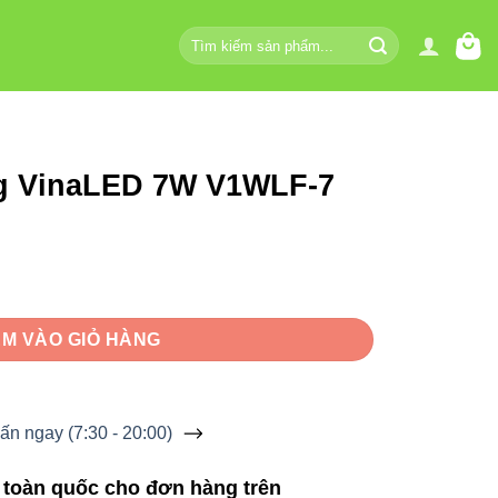
Tìm
kiếm:
ng VinaLED 7W V1WLF-7
1WLF-7 số lượng
M VÀO GIỎ HÀNG
ấn ngay (7:30 - 20:00)
 toàn quốc cho đơn hàng trên