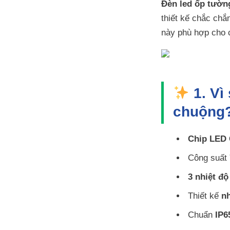
Đèn led ốp tườ
thiết kế chắc chắ
này phù hợp cho
1. Vì
chuộng
Chip LED
Công suất
3 nhiệt đ
Thiết kế
n
Chuẩn
IP6