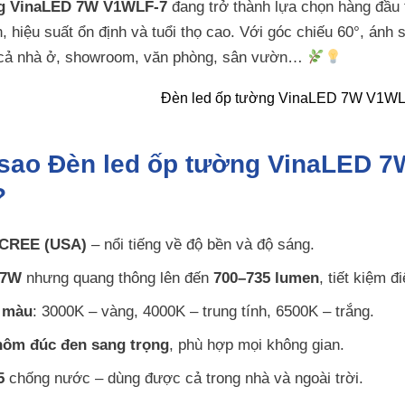
ng VinaLED 7W V1WLF-7
đang trở thành lựa chọn hàng đầu t
n, hiệu suất ổn định và tuổi thọ cao. Với góc chiếu 60°, án
 cả nhà ở, showroom, văn phòng, sân vườn…
 sao Đèn led ốp tường VinaLED 
?
 CREE (USA)
– nổi tiếng về độ bền và độ sáng.
7W
nhưng quang thông lên đến
700–735 lumen
, tiết kiệm đi
ộ màu
: 3000K – vàng, 4000K – trung tính, 6500K – trắng.
hôm đúc đen sang trọng
, phù hợp mọi không gian.
5
chống nước – dùng được cả trong nhà và ngoài trời.