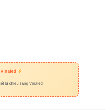
 trước khi mua
c.
 Vinaled
ết bị chiếu sáng Vinaled
g liên hệ: