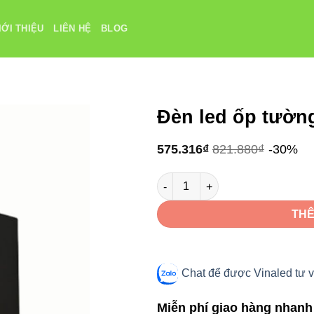
IỚI THIỆU
LIÊN HỆ
BLOG
Đèn led ốp tườ
575.316
₫
821.880
₫
-30%
Đèn led ốp tường VinaLED 7W V
THÊ
Chat để được Vinaled tư v
Miễn phí giao hàng nhanh