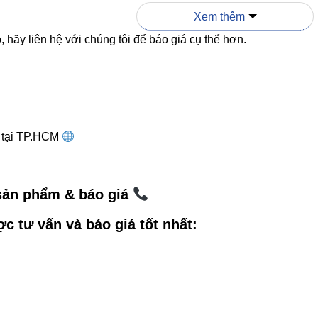
Xem thêm
resort, villa
 hãy liên hệ với chúng tôi để báo giá cụ thể hơn.
trưng bày
O Onpage: Cách xây dựng liên kết 
g tại TP.HCM
viết này
 sản phẩm & báo giá
ẩn
SEO E-E-A-T
, một hệ thống liên kết nội bộ hợp lý sẽ giúp:
ợc tư vấn và báo giá tốt nhất:
ian ở lại trang
 budget cho website
ời dùng tìm đúng sản phẩm → tăng tỉ lệ chuyển đổi