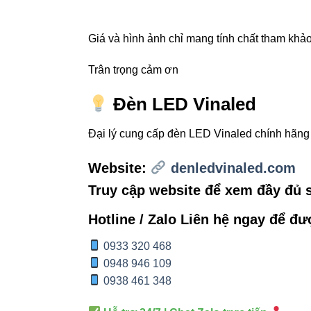
Khách sạn, 
Giá và hình ảnh chỉ mang tính chất tham khảo,
Showroom 
Trân trọng cảm ơn
Đèn LED Vinaled
4. SE
Đại lý cung cấp đèn LED Vinaled chính hãn
cho bài 
Website:
denledvinaled.com
Truy cập website để xem đầy đủ
Để nội dung chu
Hotline / Zalo Liên hệ ngay để đư
Tăng thời g
0933 320 468
Tăng crawl
0948 946 109
Hỗ trợ ngư
0938 461 348