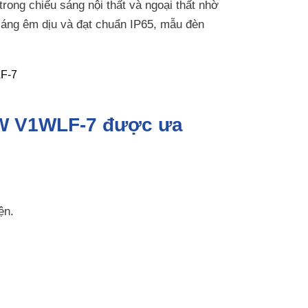
rong chiếu sáng nội thất và ngoại thất nhờ
h sáng êm dịu và đạt chuẩn IP65, mẫu đèn
7W V1WLF-7 được ưa
ện.