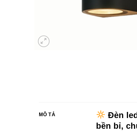
Đèn led
MÔ TẢ
bền bỉ, c