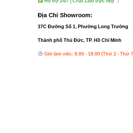
Hỗ trợ 24/7 | Chat Zalo trực tiếp
Gợi ý liên
Địa Chỉ Showroom:
Đèn led âm
37C Đường Số 1, Phường Long Trường
Đèn led pa
Thành phố Thủ Đức, TP. Hồ Chí Minh
Đèn led ph
Đèn led rọi
Giờ làm việc: 8:00 - 18:00 (Thứ 2 - Thứ 7
Liên kết n
Thiết bị đi
Đèn led Sk
Mẹo nâng c