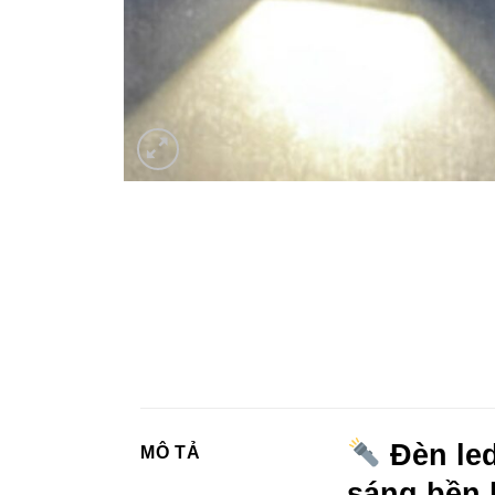
Đèn led
MÔ TẢ
sáng bền 