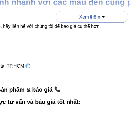
ánh nhanh với các mẫu đèn cùng
Xem thêm
V3WLF-7
MẪU PHỔ THÔNG KHÁC
 hãy liên hệ với chúng tôi để báo giá cụ thể hơn.
CREE USA
LED OEM
nước
IP65
IP44
g tại TP.HCM
> 30.000 giờ
10.000–15.000 giờ
Vuông – nhôm đúc
Nhựa hoặc hợp kim mỏng
 sản phẩm & báo giá
ợc tư vấn và báo giá tốt nhất:
dụng thực tế của đèn ốp tường 
 cổng – tường rào