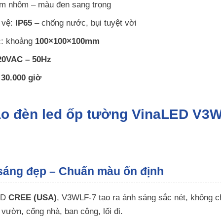
im nhôm – màu đen sang trọng
 vệ:
IP65
– chống nước, bụi tuyệt vời
c: khoảng
100×100×100mm
20VAC – 50Hz
 30.000 giờ
sao đèn led ốp tường VinaLED V
sáng đẹp – Chuẩn màu ổn định
ED
CREE (USA)
, V3WLF-7 tạo ra ánh sáng sắc nét, không c
 vườn, cổng nhà, ban công, lối đi.