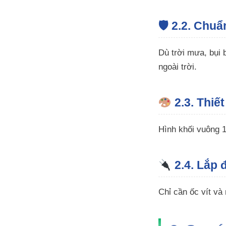
🛡 2.2. Chuẩ
Dù trời mưa, bụi 
ngoài trời.
2.3. Thiế
Hình khối vuông 1
2.4. Lắp 
Chỉ cần ốc vít và