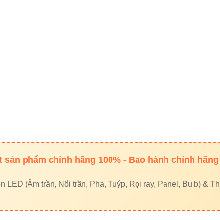
ng tính – cho lối đi, hành lang
g trắng – cho kiến trúc hiện đại
g cách lắp đặt hợp lý
nhất giữa các đèn:
1,5 – 2 mét
để ánh sáng đồng đều, không b
 tăng hiệu quả chiếu sáng
8 – 2,2m để ánh sáng tỏa đẹp
 sản phẩm chính hãng 100% - Bảo hành chính hãng
 hai bên cổng để tạo điểm nhấn
LED (Âm trần, Nổi trần, Pha, Tuýp, Rọi ray, Panel, Bulb) & Thi
ùng
đèn led pha Vinaled
nếu cần chiếu sáng mạnh