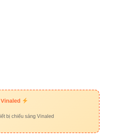
ị tối sáng loang lổ.
 Vinaled
ết bị chiếu sáng Vinaled