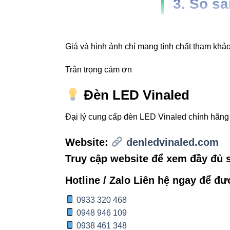
3. So s
TIÊU CHÍ
Giá và hình ảnh chỉ mang tính chất tham khảo,
Chip LED
Trân trọng cảm ơn
Đèn LED Vinaled
Chuẩn chống 
Đại lý cung cấp đèn LED Vinaled chính hãn
Độ bền
Website:
denledvinaled.com
Thiết kế
Truy cập website để xem đầy đủ
Hotline / Zalo Liên hệ ngay để đư
4. Ứng 
0933 320 468
0948 946 109
0938 461 348
Chiếu sáng