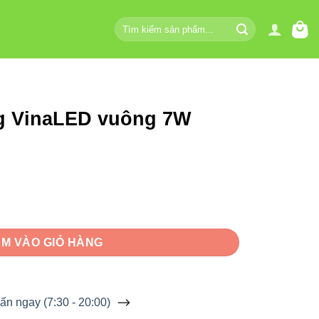
Tìm
kiếm:
g VinaLED vuông 7W
ng 7W V3WLF-7 số lượng
M VÀO GIỎ HÀNG
ấn ngay (7:30 - 20:00)