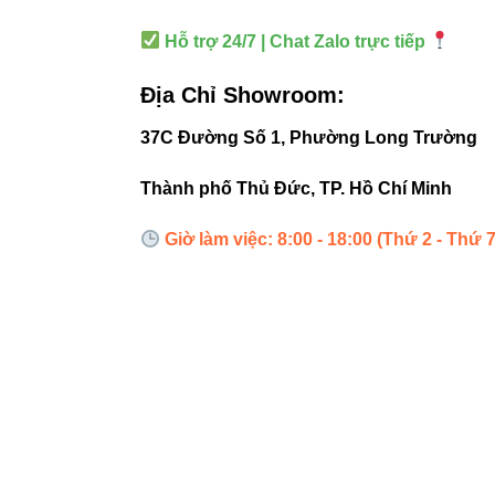
Trang trí 
Hỗ trợ 24/7 | Chat Zalo trực tiếp
Chiếu sáng 
Địa Chỉ Showroom:
Đèn điểm n
37C Đường Số 1, Phường Long Trường
Thành phố Thủ Đức, TP. Hồ Chí Minh
Lời khuyên
sáng rõ.
Giờ làm việc: 8:00 - 18:00 (Thứ 2 - Thứ 7
5. Hướn
✔ 5.1. Cách
3000K:
ấm 