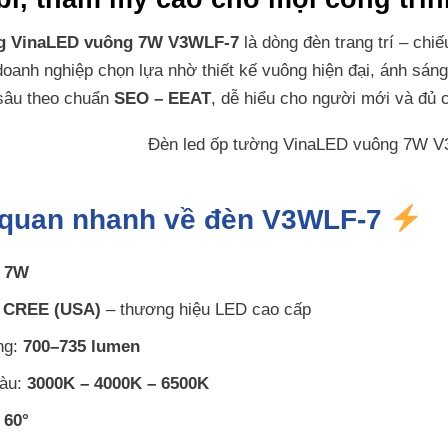
ng VinaLED vuông 7W V3WLF-7
là dòng đèn trang trí – chiế
doanh nghiệp chọn lựa nhờ thiết kế vuông hiện đại, ánh sáng 
 sâu theo chuẩn
SEO – EEAT
, dễ hiểu cho người mới và đ
 quan nhanh về đèn V3WLF-7
:
7W
:
CREE (USA)
– thương hiệu LED cao cấp
ng:
700–735 lumen
màu:
3000K – 4000K – 6500K
:
60°