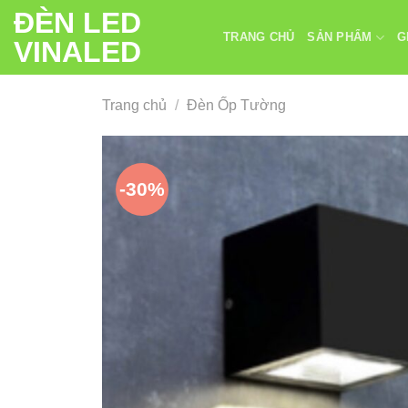
Chuyển
ĐÈN LED
đến
TRANG CHỦ
SẢN PHẨM
G
VINALED
nội
dung
Trang chủ
/
Đèn Ốp Tường
-30%