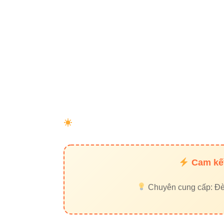
4000K:
tru
6500K:
sán
✔ 5.2. Khoản
Khoảng cách tốt 
✔ 5.3. Gợi ý
Lắp cao 1,
Cam kết
Dùng 2 đèn
Chuyên cung cấp: Đèn 
Kết hợp c