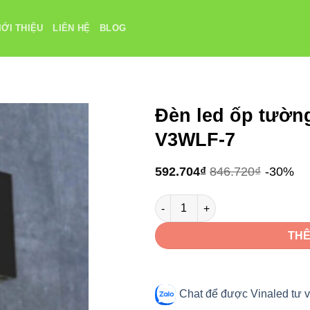
IỚI THIỆU
LIÊN HỆ
BLOG
Đèn led ốp tườn
V3WLF-7
592.704
₫
846.720
₫
-30%
Đèn led ốp tường VinaLED vuô
THÊ
Chat để được Vinaled tư v