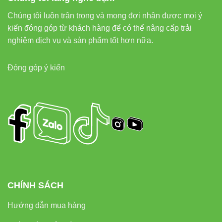
Chúng tôi luôn trân trọng và mong đợi nhận được mọi ý
7. Hệ thống liên kết nội bộ – tối
kiến đóng góp từ khách hàng để có thể nâng cấp trải
nghiệm dịch vụ và sản phẩm tốt hơn nữa.
ưu SEO hiệu quả
Đóng góp ý kiến
Để hỗ trợ SEO và điều hướng người dùng, có thể bổ sung
liên kết nội bộ phù hợp:
Đèn led pha Vinaled
•
Đèn led rọi ray Vinaled
•
Đèn led
panel Vinaled
•
Đèn led tuýp Vinaled
•
Đèn led âm trần
Vinaled
8. Liên kết ngoài – tăng tín hiệu
EEAT
CHÍNH SÁCH
Thiết bị điện VIKI
Hướng dẫn mua hàng
Đèn led Skyled