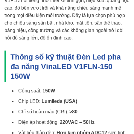
V1FLN nổi tiếng nhờ thiết kế tinh gọn, hiệu suất quang học
cao, độ bền vượt trội và khả năng chiếu sáng mạnh mẽ
trong mọi điều kiện môi trường. Đây là lựa chọn phù hợp
cho chiếu sáng sân bãi, nhà kho, mặt tiền, sân thể thao,
bảng hiệu, công trường và các không gian ngoài trời đòi
hỏi độ sáng lớn, độ ổn định cao.
Thông số kỹ thuật Đèn Led pha
đa năng VinaLED V1FLN-150
150W
Công suất:
150W
Chip LED:
Lumileds (USA)
Chỉ số hoàn màu (CRI):
>80
Điện áp hoạt động:
220VAC – 50Hz
Vật liệu thân đèn:
Hợp kim nhôm ADC12
sơn tĩnh