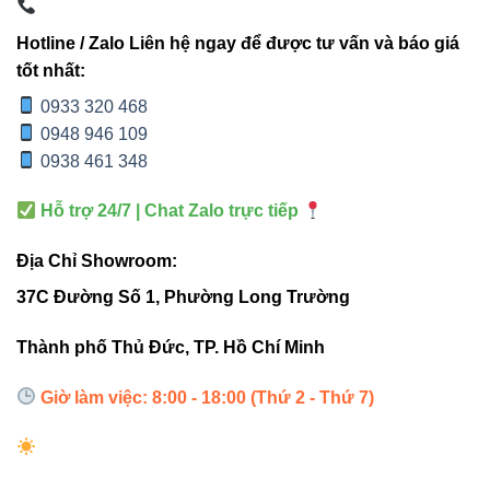
>80, đèn cho ánh sáng trung thực, rõ nét, phù hợp chiếu
Hotline / Zalo Liên hệ ngay để được tư vấn và báo giá
sáng khu vực kỹ thuật, an ninh và không gian cần độ chính
tốt nhất:
xác cao.
0933 320 468
0948 946 109
“Chip LED quyết định tới 70% chất lượng
0938 461 348
đèn. V1FLN dùng Lumileds USA – tuổi thọ
Hỗ trợ 24/7 | Chat Zalo trực tiếp
cao, ánh sáng đẹp, hiệu suất vượt trội.”
Địa Chỉ Showroom:
37C Đường Số 1, Phường Long Trường
3. Khả năng chống nước – chống
bụi hoàn hảo IP66 🌧
Thành phố Thủ Đức, TP. Hồ Chí Minh
Giờ làm việc: 8:00 - 18:00 (Thứ 2 - Thứ 7)
Đối với đèn pha ngoài trời, tiêu chuẩn
IP66
là bắt buộc.
V1FLN-150 được thiết kế kín tuyệt đối, giúp chống thấm
nước, bụi, hơi ẩm và môi trường khắc nghiệt.