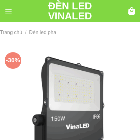
ĐÈN LED
Chuyển
đến
VINALED
nội
dung
Trang chủ
/
Đèn led pha
-30%