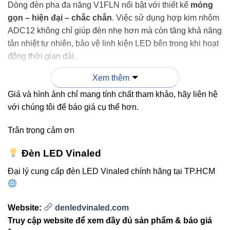
Dòng đèn pha đa năng V1FLN nổi bật với thiết kế
mỏng
gọn – hiện đại – chắc chắn
. Việc sử dụng hợp kim nhôm
ADC12 không chỉ giúp đèn nhẹ hơn mà còn tăng khả năng
tản nhiệt tự nhiên, bảo vệ linh kiện LED bên trong khi hoạt
động thời gian dài.
Xem thêm
Đèn có khung gá kim loại chắc chắn, hỗ trợ điều chỉnh
hướng chiếu linh hoạt, phù hợp cho lắp trên tường, chân
Giá và hình ảnh chỉ mang tính chất tham khảo, hãy liên hệ
đế hoặc trên cao. Đây là ưu điểm cực kỳ quan trọng khi
với chúng tôi để báo giá cụ thể hơn.
triển khai chiếu sáng sân thể thao, sân bãi hoặc bảng hiệu.
Trân trọng cảm ơn
Đèn LED Vinaled
2. Chip LED Lumileds USA – sức
Đại lý cung cấp đèn LED Vinaled chính hãng tại TP.HCM
mạnh ánh sáng vượt trội
Website:
denledvinaled.com
Chip LED Lumileds (Mỹ) là yếu tố giúp
V1FLN-150 150W
Truy cập website để xem đầy đủ sản phẩm & báo giá
đạt độ sáng mạnh, bền, ít suy giảm quang thông. Với CRI