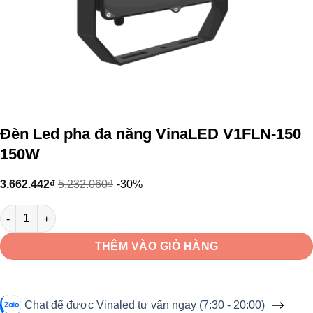
Đèn Led pha đa năng VinaLED V1FLN-150
150W
3.662.442
₫
5.232.060
₫
-30%
Đèn Led pha đa năng VinaLED V1FLN-150 150W số lượng
THÊM VÀO GIỎ HÀNG
Chat để được Vinaled tư vấn ngay (7:30 - 20:00)