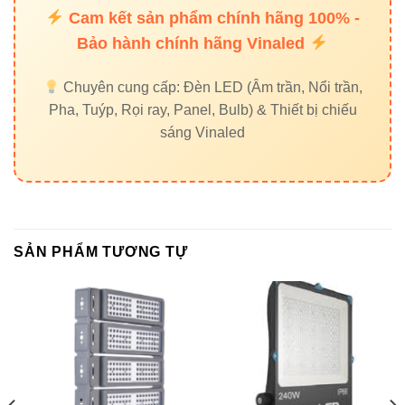
Cam kết sản phẩm chính hãng 100% -
Kiểm tra nguồn điện 220VAC ổn định để đảm bảo
Bảo hành chính hãng Vinaled
hoạt động bền bỉ.
Chuyên cung cấp: Đèn LED (Âm trần, Nổi trần,
6. Liên kết nội bộ
Pha, Tuýp, Rọi ray, Panel, Bulb) & Thiết bị chiếu
sáng Vinaled
Đèn led pha Vinaled
Đèn đường Vinaled
Đèn nhà xưởng Vinaled
Đèn led panel Vinaled
SẢN PHẨM TƯƠNG TỰ
7. Liên kết ngoài uy tín
Thiết bị điện VIKI
—
Đèn led Skyled
8. Kết luận ✔