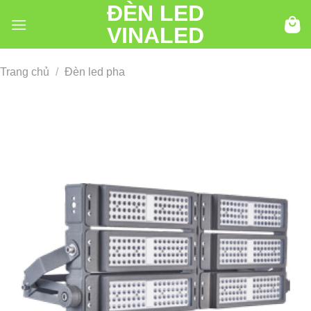
ĐÈN LED
Chuyển
đến
VINALED
nội
dung
Trang chủ
/
Đèn led pha