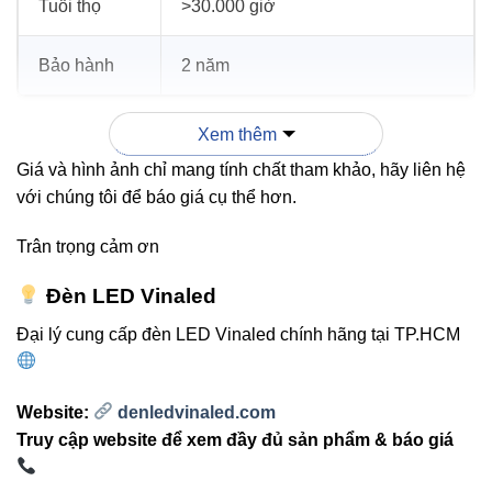
Tuổi thọ
>30.000 giờ
Bảo hành
2 năm
Xem thêm
3. Ứng dụng thực tế
Giá và hình ảnh chỉ mang tính chất tham khảo, hãy liên hệ
với chúng tôi để báo giá cụ thể hơn.
Chiếu sáng sân bóng, sân vận động, khu thể thao
ngoài trời.
Trân trọng cảm ơn
Bãi đỗ xe, sân vườn, công viên, kho bãi, khu công
Đèn LED Vinaled
nghiệp.
Đại lý cung cấp đèn LED Vinaled chính hãng tại TP.HCM
Chiếu sáng khu vực công cộng cần ánh sáng mạnh
và bền bỉ.
Website:
denledvinaled.com
Truy cập website để xem đầy đủ sản phẩm & báo giá
“V2FLM-300 mang đến ánh sáng tập
trung, mạnh mẽ và ổn định, phù hợp mọi