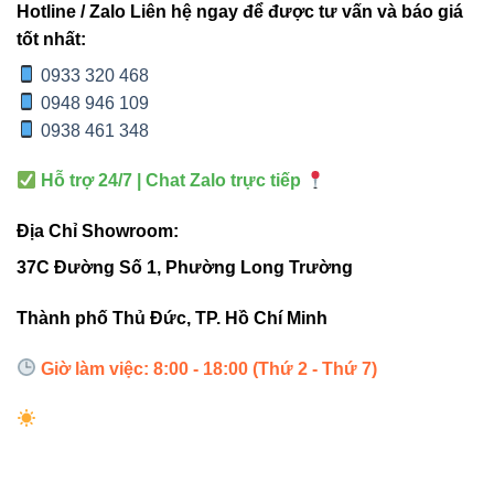
Hotline / Zalo Liên hệ ngay để được tư vấn và báo giá
công trình ngoài trời.”
tốt nhất:
0933 320 468
0948 946 109
4. So sánh với các đèn pha thông
0938 461 348
thường
Hỗ trợ 24/7 | Chat Zalo trực tiếp
V2FLM-
ĐÈN PHA THÔNG
TIÊU CHÍ
Địa Chỉ Showroom:
300
THƯỜNG
37C Đường Số 1, Phường Long Trường
Công suất
300W
150-200W
Thành phố Thủ Đức, TP. Hồ Chí Minh
Chuẩn bảo vệ
IP66
IP44 – IP54
Giờ làm việc: 8:00 - 18:00 (Thứ 2 - Thứ 7)
Điều chỉnh
Có
Không
hướng chiếu