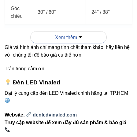
Góc
30° / 60°
24° / 38°
chiếu
Ứng
Showroom lớn,
Cửa hàng nhỏ,
Xem thêm
dụng
chiếu điểm mạnh
tủ trưng bày
Giá và hình ảnh chỉ mang tính chất tham khảo, hãy liên hệ
với chúng tôi để báo giá cụ thể hơn.
Tiết
kiệm
Cao
Cao
Trân trọng cảm ơn
điện
Đèn LED Vinaled
Nếu bạn cần ánh sáng mạnh, chiếu xa và làm nổi bật
Đại lý cung cấp đèn LED Vinaled chính hãng tại TP.HCM
sản phẩm, thì
V12TR2-40
vượt trội rõ rệt so với các dòng
công suất nhỏ.
Website:
denledvinaled.com
Truy cập website để xem đầy đủ sản phẩm & báo giá
3. Đèn phù hợp cho những
không gian nào?