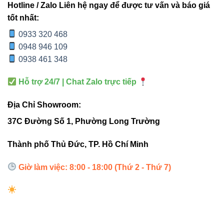
Hotline / Zalo Liên hệ ngay để được tư vấn và báo giá
tốt nhất:
Đèn Led thanh ray Vinaled V12TR2-40 40W rất phù hợp
0933 320 468
cho:
0948 946 109
Showroom thời trang cao cấp
0938 461 348
Cửa hàng mỹ phẩm, đồng hồ, trang sức
Hỗ trợ 24/7 | Chat Zalo trực tiếp
Trưng bày nội thất – decor
Địa Chỉ Showroom:
Studio chụp ảnh – quay video
37C Đường Số 1, Phường Long Trường
Với CRI90 và ánh sáng tập trung, sản phẩm giúp tăng
chiều sâu – độ nổi khối – tính thu hút của vật thể.
Thành phố Thủ Đức, TP. Hồ Chí Minh
Giờ làm việc: 8:00 - 18:00 (Thứ 2 - Thứ 7)
4. SEO thực chiến: Tối ưu nội
dung sản phẩm thế nào?
Dù bạn là SEO newbie hay chuyên gia, muốn tối ưu sản