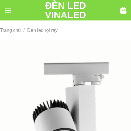
ĐÈN LED
Chuyển
đến
VINALED
nội
dung
Trang chủ
/
Đèn led rọi ray