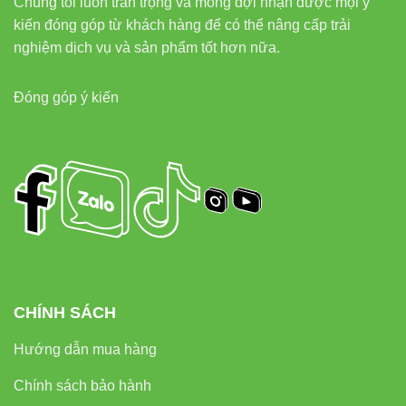
Chúng tôi luôn trân trọng và mong đợi nhận được mọi ý
kiến đóng góp từ khách hàng để có thể nâng cấp trải
Đèn led Vinaled
– cung cấp đèn LED Anfaco & Vinaled
nghiệm dịch vụ và sản phẩm tốt hơn nữa.
chính hãng.
Đóng góp ý kiến
Phone/Zalo:
0933 320 468 – 0948 946 109 – 0938 461
348
Địa chỉ:
37C Street No. 1, Long Trường Ward, Thu Duc
City, Ho Chi Minh City.
CHÍNH SÁCH
Hướng dẫn mua hàng
Chính sách bảo hành