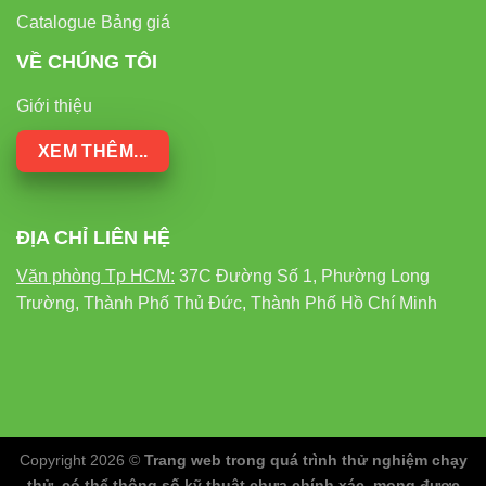
Catalogue Bảng giá
Địa chỉ: 37C, Đường Số 1, Phường Long Trường, TP.
Thủ Đức, TP. Hồ Chí Minh
VỀ CHÚNG TÔI
Đèn rọi ray Vinaled V1TR2-12 12W
– Giải pháp hoàn
Giới thiệu
hảo cho mọi không gian trưng bày, mang lại ánh sáng
XEM THÊM...
chuyên nghiệp, tiết kiệm năng lượng và thẩm mỹ vượt trội!
“`
ĐỊA CHỈ LIÊN HỆ
Văn phòng Tp HCM:
37C Đường Số 1, Phường Long
Trường, Thành Phố Thủ Đức, Thành Phố Hồ Chí Minh
Copyright 2026 ©
Trang web trong quá trình thử nghiệm chạy
thử, có thể thông số kỹ thuật chưa chính xác, mong được