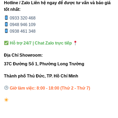
Hotline / Zalo Liên hệ ngay để được tư vấn và báo giá
Tiêu thụ
Cao
Tiết kiệm 50%
tốt nhất:
điện
0933 320 468
0948 946 109
Khả
0938 461 348
năng tỏa
Cao
Thấp, an toàn
nhiệt
Hỗ trợ 24/7 | Chat Zalo trực tiếp
Địa Chỉ Showroom:
Kết luận:
Đèn rọi ray V1TR2-12 12W là giải pháp chiếu
sáng chuyên nghiệp, mang lại ánh sáng chân thực và tối
37C Đường Số 1, Phường Long Trường
ưu hóa chi phí điện năng.
Thành phố Thủ Đức, TP. Hồ Chí Minh
3. Ứng dụng thực tế của Đèn
Giờ làm việc: 8:00 - 18:00 (Thứ 2 - Thứ 7)
rọi ray Vinaled
Nhờ khả năng điều chỉnh hướng chiếu linh hoạt, sản
phẩm được ứng dụng rộng rãi trong: