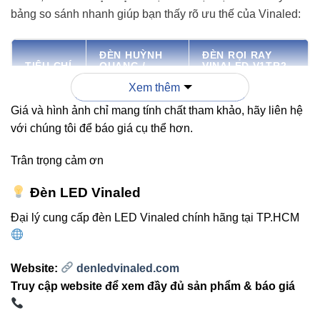
bảng so sánh nhanh giúp bạn thấy rõ ưu thế của Vinaled:
ĐÈN HUỲNH
ĐÈN RỌI RAY
TIÊU CHÍ
QUANG /
VINALED V1TR2-
COMPACT
12 12W
Xem thêm
Giá và hình ảnh chỉ mang tính chất tham khảo, hãy liên hệ
Hiệu
với chúng tôi để báo giá cụ thể hơn.
suất
60 lm/W
80+ lm/W
sáng
Trân trọng cảm ơn
Chỉ số
Đèn LED Vinaled
hoàn
70 – 80
>90
Đại lý cung cấp đèn LED Vinaled chính hãng tại TP.HCM
màu
(CRI)
Website:
denledvinaled.com
5.000 – 10.000
Truy cập website để xem đầy đủ sản phẩm & báo giá
Tuổi thọ
30.000 giờ
giờ