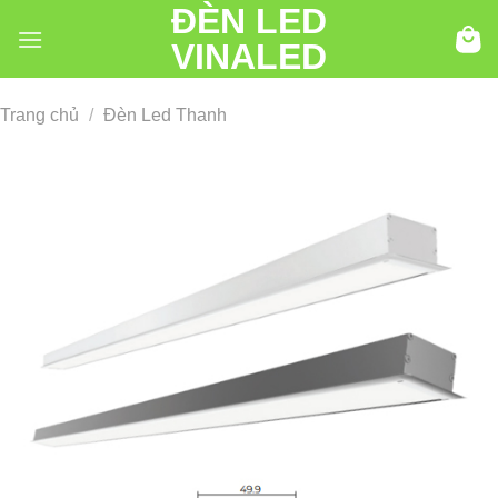
ĐÈN LED
Chuyển
đến
VINALED
nội
dung
Trang chủ
/
Đèn Led Thanh