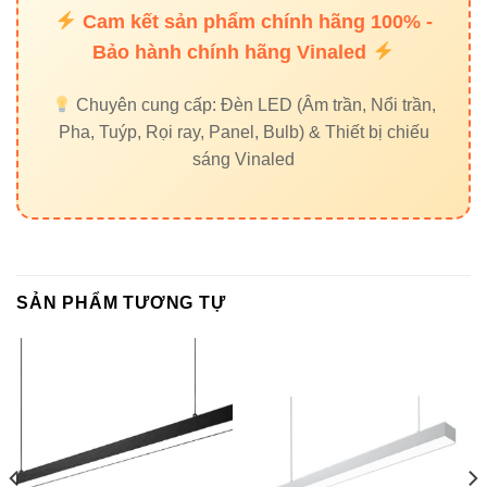
suất
Cam kết sản phẩm chính hãng 100% -
Bảo hành chính hãng Vinaled
Chiều
2430mm
1230mm
220mm
dài
Chuyên cung cấp: Đèn LED (Âm trần, Nổi trần,
Pha, Tuýp, Rọi ray, Panel, Bulb) & Thiết bị chiếu
Hội
sáng Vinaled
Ứng
Showroom,
Phòng
trường,
dụng
văn phòng
nhỏ
nhà ở
Chỉ
số
≥80
≥80
80-90
SẢN PHẨM TƯƠNG TỰ
CRI
Bảo
3 năm
3 năm
3 năm
hành