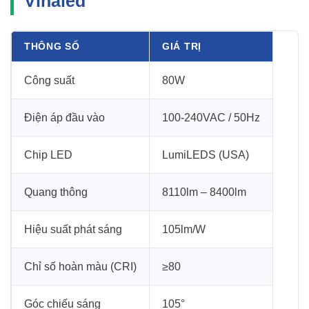
Vinaled
THÔNG SỐ
GIÁ TRỊ
Công suất
80W
Điện áp đầu vào
100-240VAC / 50Hz
Chip LED
LumiLEDS (USA)
Quang thông
8110lm – 8400lm
Hiệu suất phát sáng
105lm/W
Chỉ số hoàn màu (CRI)
≥80
Góc chiếu sáng
105°