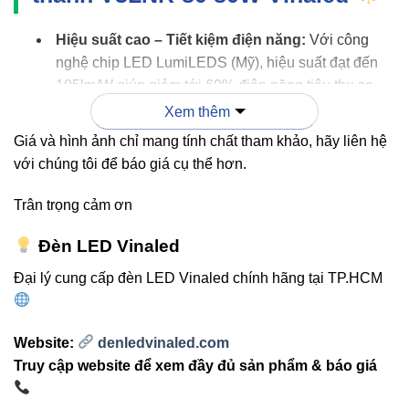
Hiệu suất cao – Tiết kiệm điện năng:
Với công
nghệ chip LED LumiLEDS (Mỹ), hiệu suất đạt đến
105lm/W giúp giảm tới 60% điện năng tiêu thụ so
với bóng huỳnh quang truyền thống.
Xem thêm
Tuổi thọ dài:
Hoạt động bền bỉ trên 30.000 giờ, ít hư
Giá và hình ảnh chỉ mang tính chất tham khảo, hãy liên hệ
hỏng, giảm chi phí bảo trì.
với chúng tôi để báo giá cụ thể hơn.
Ánh sáng trung thực:
Chỉ số CRI ≥80 đảm bảo
Trân trọng cảm ơn
màu sắc vật thể được phản ánh chính xác – rất quan
trọng trong không gian trưng bày hoặc văn phòng.
Đèn LED Vinaled
Thiết kế tinh gọn, hiện đại:
Kết cấu nhôm anodized
Đại lý cung cấp đèn LED Vinaled chính hãng tại TP.HCM
chống oxy hóa, phù hợp với nhiều phong cách kiến
trúc.
Website:
denledvinaled.com
Bảo hành 3 năm:
Chính sách hậu mãi rõ ràng từ
Truy cập website để xem đầy đủ sản phẩm & báo giá
Đèn led Vinaled
giúp khách hàng an tâm tuyệt đối
khi sử dụng.