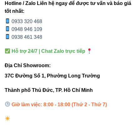
Hotline / Zalo Liên hệ ngay để được tư vấn và báo giá
tốt nhất:
0933 320 468
Ứng dụng thực tế – Đâu là nơi
0948 946 109
lý tưởng để lắp đặt?
0938 461 348
Hỗ trợ 24/7 | Chat Zalo trực tiếp
Đèn led thanh V3LNR-80 80W Vinaled
được thiết kế
chuyên dụng cho:
Địa Chỉ Showroom:
Văn phòng làm việc:
cung cấp ánh sáng đều,
37C Đường Số 1, Phường Long Trường
dễ chịu, giúp tăng hiệu suất làm việc.
Thành phố Thủ Đức, TP. Hồ Chí Minh
Showroom – Trung tâm thương mại:
ánh sáng
trung thực, làm nổi bật sản phẩm trưng bày.
Giờ làm việc: 8:00 - 18:00 (Thứ 2 - Thứ 7)
Không gian nội thất cao cấp:
tạo hiệu ứng ánh
sáng mềm mại, sang trọng.
Hội trường, lớp học:
ánh sáng mạnh, góc chiếu
rộng, không gây chói.