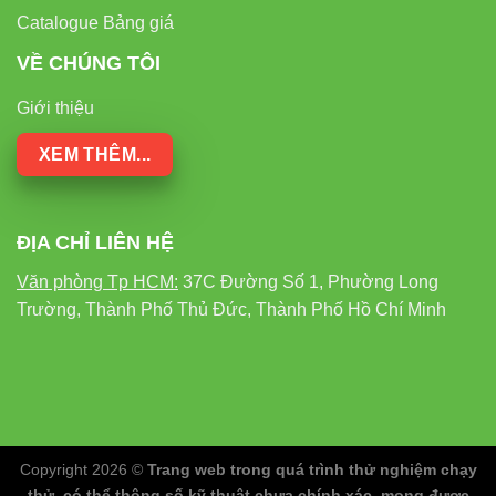
Catalogue Bảng giá
Tổng kết:
Đèn led thanh V3LNR-80 80W Vinaled là
VỀ CHÚNG TÔI
lựa chọn hoàn hảo cho mọi không gian cần ánh sáng
Giới thiệu
mạnh, đều, hiện đại và tiết kiệm điện. Với công nghệ LED
tiên tiến từ Mỹ, bảo hành 3 năm và thiết kế thanh lịch – đây
XEM THÊM...
là giải pháp đầu tư lâu dài cho mọi doanh nghiệp và công
trình chiếu sáng thông minh.
ĐỊA CHỈ LIÊN HỆ
Văn phòng Tp HCM:
37C Đường Số 1, Phường Long
Trường, Thành Phố Thủ Đức, Thành Phố Hồ Chí Minh
Copyright 2026 ©
Trang web trong quá trình thử nghiệm chạy
thử, có thể thông số kỹ thuật chưa chính xác, mong được