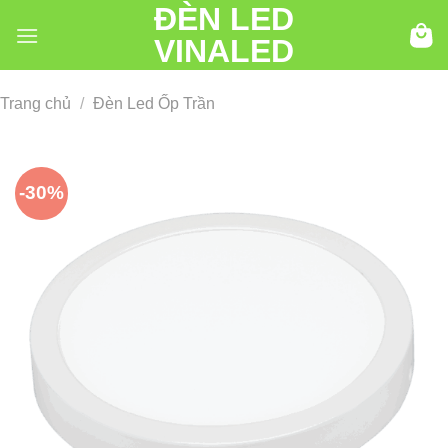
ĐÈN LED
Chuyển
đến
VINALED
nội
dung
Trang chủ
/
Đèn Led Ốp Trần
-30%