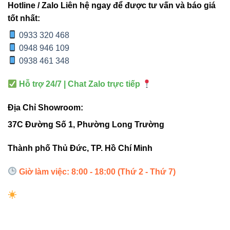
4. Ưu điểm vượt trội so với
Hotline / Zalo Liên hệ ngay để được tư vấn và báo giá
các dòng đèn truyền thống
tốt nhất:
0933 320 468
Hiệu suất sáng cao – quang thông hơn 2000lm, ánh
0948 946 109
sáng mạnh và đều.
0938 461 348
Tiết kiệm điện lên đến 70% so với bóng huỳnh
Hỗ trợ 24/7 | Chat Zalo trực tiếp
quang.
Không phát nhiệt, không nhấp nháy – an toàn cho
Địa Chỉ Showroom:
mắt.
37C Đường Số 1, Phường Long Trường
Thiết kế mỏng, sang trọng, dễ vệ sinh và lắp đặt.
Thành phố Thủ Đức, TP. Hồ Chí Minh
Thân thiện môi trường, không chứa chì hay thủy
ngân.
Giờ làm việc: 8:00 - 18:00 (Thứ 2 - Thứ 7)
5. Bảng so sánh V6CLF-12,
V6CLF-18 và V6CLF-22