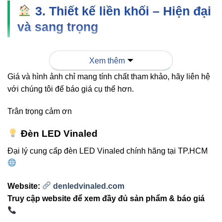
3. Thiết kế liền khối – Hiện đại
và sang trọng
Điểm nổi bật của
đèn ốp trần V6CLF-22 22W VinaLed
Xem thêm
chính là kiểu dáng liền khối tinh tế, bề mặt phẳng mịn cùng
viền bo tròn mềm mại. Đèn có hai tông màu chính là trắng
Giá và hình ảnh chỉ mang tính chất tham khảo, hãy liên hệ
và đen, dễ dàng phối hợp với mọi phong cách nội thất – từ
với chúng tôi để báo giá cụ thể hơn.
tối giản đến sang trọng.
Trân trọng cảm ơn
Đèn LED Vinaled
Với độ dày chỉ 25mm, V6CLF-22 mang
lại cảm giác “nhẹ tênh” trên trần, giúp trần
Đại lý cung cấp đèn LED Vinaled chính hãng tại TP.HCM
nhà cao thoáng và hiện đại hơn bao giờ
hết.
Website:
denledvinaled.com
Truy cập website để xem đầy đủ sản phẩm & báo giá