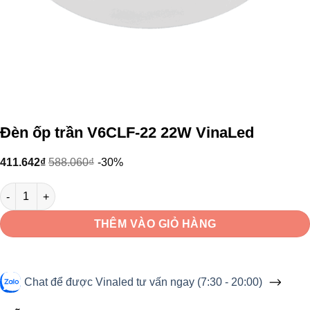
Đèn ốp trần V6CLF-22 22W VinaLed
411.642
₫
588.060
₫
-30%
Đèn ốp trần V6CLF-22 22W VinaLed số lượng
THÊM VÀO GIỎ HÀNG
Chat để được Vinaled tư vấn ngay (7:30 - 20:00)