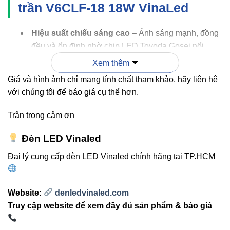
trần V6CLF-18 18W VinaLed
Hiệu suất chiếu sáng cao
– Ánh sáng mạnh, đồng
đều và ổn định nhờ chip LED Toyoda Gosei nổi
tiếng từ Nhật Bản.
Xem thêm
Tiết kiệm năng lượng
– Chỉ 18W nhưng độ sáng
Giá và hình ảnh chỉ mang tính chất tham khảo, hãy liên hệ
tương đương bóng đèn truyền thống 40W, giúp
với chúng tôi để báo giá cụ thể hơn.
giảm chi phí điện năng đến 60%.
Trân trọng cảm ơn
Thiết kế sang trọng
– Dạng tròn liền khối, độ mỏng
chỉ 25mm, phù hợp mọi phong cách nội thất hiện
Đèn LED Vinaled
đại.
Đại lý cung cấp đèn LED Vinaled chính hãng tại TP.HCM
Tuổi thọ bền bỉ
– Hơn 30.000 giờ sử dụng, giảm
tần suất thay thế và chi phí bảo trì.
Website:
denledvinaled.com
An toàn và thân thiện
– Không chứa thủy ngân,
Truy cập website để xem đầy đủ sản phẩm & báo giá
không phát tia UV, bảo vệ thị lực và môi trường.