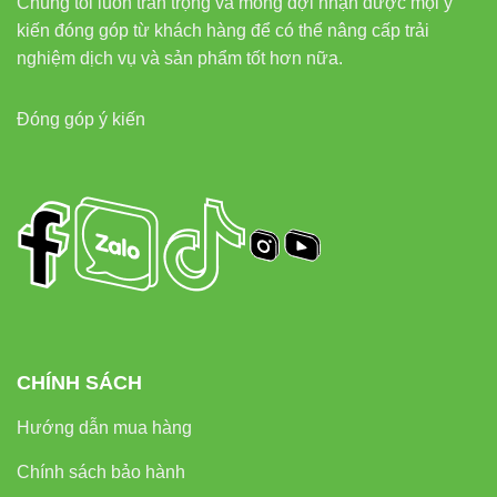
Chúng tôi luôn trân trọng và mong đợi nhận được mọi ý
kiến đóng góp từ khách hàng để có thể nâng cấp trải
Liên kết nội bộ hữu ích
nghiệm dịch vụ và sản phẩm tốt hơn nữa.
Tham khảo thêm các dòng sản phẩm khác của VinaLed để
Đóng góp ý kiến
có lựa chọn đa dạng hơn:
Đèn led âm trần Vinaled
Đèn led rọi ray Vinaled
Đèn led panel Vinaled
Đèn led tuýp Vinaled
Đèn led pha Vinaled
CHÍNH SÁCH
Liên kết ngoài – Đối tác uy tín
Hướng dẫn mua hàng
Thiết bị điện VIKI
Chính sách bảo hành