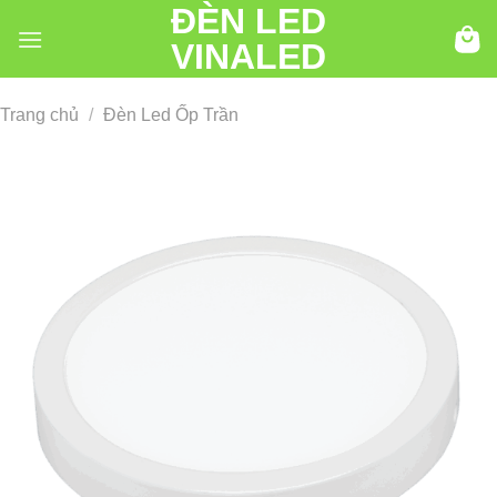
ĐÈN LED
Chuyển
đến
VINALED
nội
dung
Trang chủ
/
Đèn Led Ốp Trần