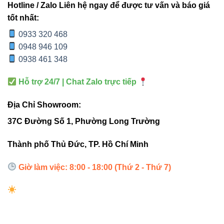
Hotline / Zalo Liên hệ ngay để được tư vấn và báo giá
Ứng dụng thực tế của đèn ốp
tốt nhất:
trần V6CLF-18 18W VinaLed
0933 320 468
0948 946 109
Sản phẩm này phù hợp với nhiều loại không gian khác
0938 461 348
nhau, mang lại hiệu quả chiếu sáng và thẩm mỹ cao:
Hỗ trợ 24/7 | Chat Zalo trực tiếp
Phòng khách
: tạo ánh sáng ấm cúng, tôn lên nội
thất sang trọng.
Địa Chỉ Showroom:
Văn phòng
: ánh sáng trung tính giúp tập trung và
37C Đường Số 1, Phường Long Trường
làm việc hiệu quả.
Thành phố Thủ Đức, TP. Hồ Chí Minh
Hành lang, sảnh chờ
: chiếu sáng đều, không
gây chói mắt.
Giờ làm việc: 8:00 - 18:00 (Thứ 2 - Thứ 7)
Phòng ngủ
: ánh sáng vàng dịu nhẹ tạo cảm giác
thư giãn.
“Đèn ốp trần V6CLF-18 18W VinaLed