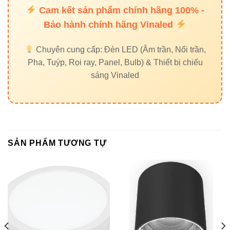
Cam kết sản phẩm chính hãng 100% -
So sánh: V6CLF-18 vs các
Bảo hành chính hãng Vinaled
mẫu đèn ốp trần khác
Chuyên cung cấp: Đèn LED (Âm trần, Nổi trần,
Pha, Tuýp, Rọi ray, Panel, Bulb) & Thiết bị chiếu
V6CLF-18
MẪU PHỔ
TIÊU CHÍ
18W
THÔNG KHÁC
sáng Vinaled
Toyoda Gosei
Chip LED
Trung Quốc/OEM
(Nhật)
10.000 – 15.000
SẢN PHẨM TƯƠNG TỰ
Tuổi thọ
30.000 giờ
giờ
Hiệu suất
1275lm
~1000lm
sáng
Bảo hành
3 năm
1 năm