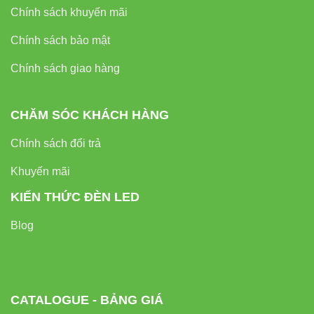
Đèn led Skyled
Chính sách khuyến mãi
Chính sách bảo mật
Thông tin liên hệ
Chính sách giao hàng
Liên hệ để được tư vấn và báo giá tốt nhất:
Địa chỉ: 37C, Đường số 1, Phường Long
CHĂM SÓC KHÁCH HÀNG
Trường, TP. Thủ Đức, TP. Hồ Chí Minh
Chính sách đổi trả
Hotline / Zalo:
0933 320 468 – 0948 946 109 –
0938 461 348
Khuyến mãi
Website:
denledvinaled.com
KIẾN THỨC ĐÈN LED
Blog
Đèn ốp trần V6CLF-18 18W VinaLed – lựa chọn hoàn hảo
cho không gian chiếu sáng hiện đại, tinh tế và tiết kiệm
năng lượng.
CATALOGUE - BẢNG GIÁ