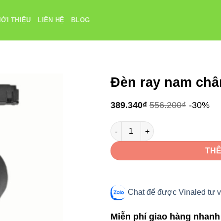
IỚI THIỆU
LIÊN HỆ
BLOG
Đèn ray nam ch
389.340
₫
556.200
₫
-30%
Đèn ray nam châm VinaLED V2M
THÊ
Chat để được Vinaled tư v
Miễn phí giao hàng nhanh