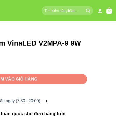
Tìm
kiếm:
âm VinaLED V2MPA-9 9W
PA-9 9W số lượng
M VÀO GIỎ HÀNG
ấn ngay (7:30 - 20:00)
 toàn quốc cho đơn hàng trên