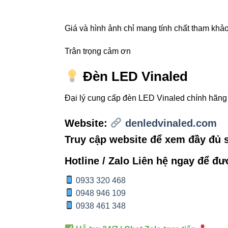
4. Tại 
showro
Giá và hình ảnh chỉ mang tính chất tham khảo,
1. Ánh sáng trun
Trân trọng cảm ơn
CRI > 90 giúp sản
Đèn LED Vinaled
2. Tập trung ánh
Đại lý cung cấp đèn LED Vinaled chính hãn
Khả năng xoay và 
Website:
denledvinaled.com
3. Tiết kiệm điệ
Truy cập website để xem đầy đủ
LED CREE/OSRAM h
Hotline / Zalo Liên hệ ngay để đư
4. Dễ mở rộng h
Thêm đèn – tháo đ
0933 320 468
0948 946 109
0938 461 348