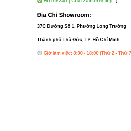
Hỗ trợ 24/7 | Chat Zalo trực tiếp
5. Ứng 
Địa Chỉ Showroom:
Showroom t
37C Đường Số 1, Phường Long Trường
Trung tâm 
Thành phố Thủ Đức, TP. Hồ Chí Minh
Văn phòng h
Giờ làm việc: 8:00 - 18:00 (Thứ 2 - Thứ 7
Cửa hàng 
Nhà ở cao 
6. Cách
3000K:
Ánh
3500K:
Vàn
4000K:
Trắ