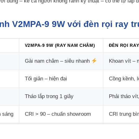
ời dùng – kể cả người không rành kỹ thuật – có thể tự lắp đặ
ánh V2MPA-9 9W với đèn rọi ray t
V2MPA-9 9W (RAY NAM CHÂM)
ĐÈN RỌI RA
Gài nam châm – siêu nhanh
Khoan vít – 
Tối giản – hiện đại
Cồng kềnh, l
Tháo lắp trong 1 giây
Phải tháo vít
h sáng
CRI > 90 – chuẩn showroom
CRI trung bì