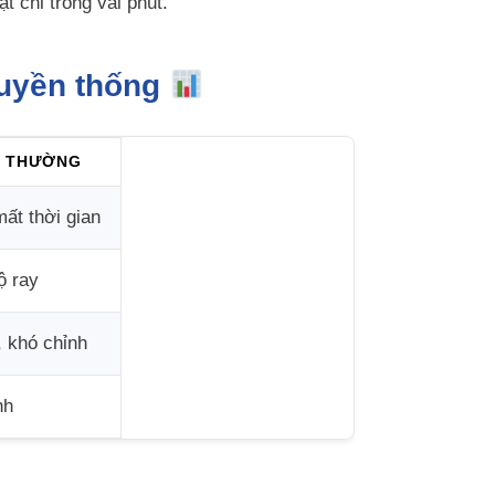
t chỉ trong vài phút.
ruyền thống
Y THƯỜNG
mất thời gian
ộ ray
, khó chỉnh
nh