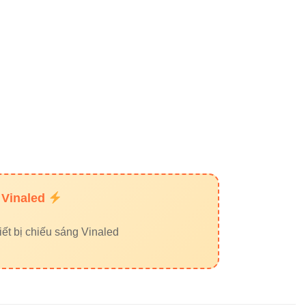
ks)
 Vinaled
ết bị chiếu sáng Vinaled