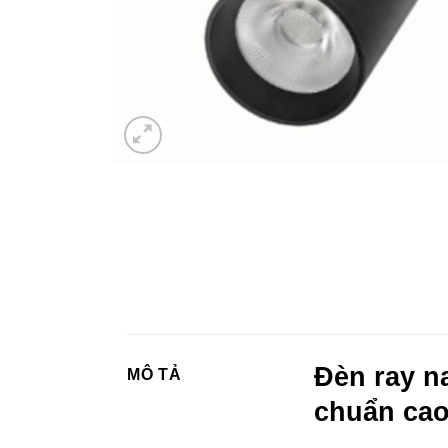
Đèn ray n
MÔ TẢ
chuẩn ca