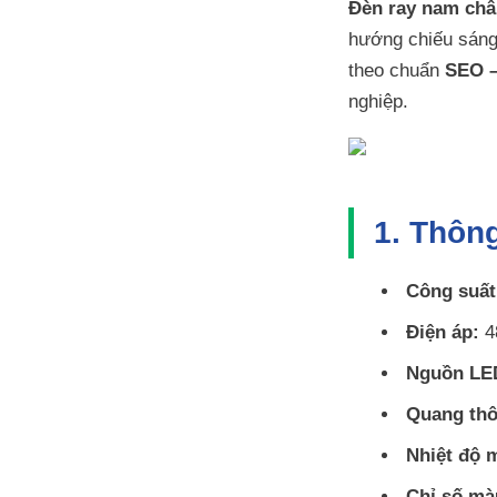
Đèn ray nam ch
hướng chiếu sáng 
theo chuẩn
SEO 
nghiệp.
1. Thôn
Công suất
Điện áp:
4
Nguồn LE
Quang thô
Nhiệt độ 
Chỉ số mà