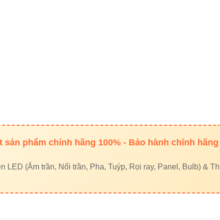
ng daylight – sáng mạnh, phù hợp trưng bày
 sản phẩm liên quan (Internal Lin
 ray Vinaled
am châm Vinaled
nel Vinaled
lb Vinaled
ần Vinaled
 sản phẩm chính hãng 100% - Bảo hành chính hãng
LED (Âm trần, Nổi trần, Pha, Tuýp, Rọi ray, Panel, Bulb) & Thi
 khảo thêm (External Links)
ện VIKI