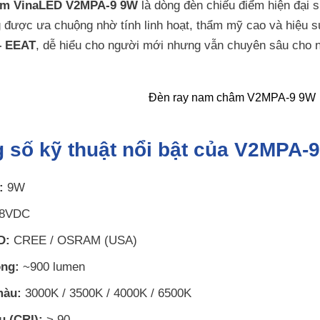
âm VinaLED V2MPA-9 9W
là dòng đèn chiếu điểm hiện đại
được ưa chuộng nhờ tính linh hoạt, thẩm mỹ cao và hiệu su
– EEAT
, dễ hiểu cho người mới nhưng vẫn chuyên sâu cho 
g số kỹ thuật nổi bật của V2MPA
:
9W
8VDC
D:
CREE / OSRAM (USA)
ng:
~900 lumen
màu:
3000K / 3500K / 4000K / 6500K
u (CRI):
> 90