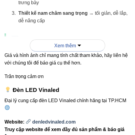
trưng bày
Thiết kế nam châm sang trọng
→ tối giản, dễ lắp,
dễ nâng cấp
Bảng so sánh: Đèn rọi ray
Xem thêm
nam châm 12W vs đèn rọi ray
Giá và hình ảnh chỉ mang tính chất tham khảo, hãy liên hệ
truyền thống
với chúng tôi để báo giá cụ thể hơn.
Trân trọng cảm ơn
V1MSA-12
ĐÈN RAY
TIÊU CHÍ
(NAM CHÂM)
TRUYỀN THỐNG
Đèn LED Vinaled
✔ Sang trọng
✖ Lộ khớp nối,
Đại lý cung cấp đèn LED Vinaled chính hãng tại TP.HCM
Thẩm mỹ
– tối giản
kém liền mạch
Website:
denledvinaled.com
✔ Gài nam
✖ Phải bắt vít thủ
Thi công
Truy cập website để xem đầy đủ sản phẩm & báo giá
châm nhanh
công