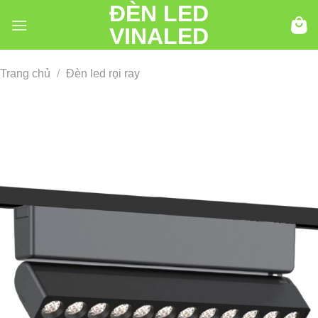
ĐÈN LED
Chuyển
đến
VINALED
nội
dung
Trang chủ
/
Đèn led rọi ray