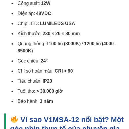
Công suất:
12W
Điện áp:
48VDC
Chip LED:
LUMILEDS USA
Kích thước:
230 × 26 × 80 mm
Quang thông:
1100 lm (3000K)
/
1200 lm (4000–
6500K)
Góc chiếu:
24°
Chỉ số hoàn màu:
CRI > 80
Tiêu chuẩn:
IP20
Tuổi thọ:
> 30.000 giờ
Bảo hành:
3 năm
Vì sao V1MSA-12 nổi bật? Một
góc nhìn thực tế của chuyên gia