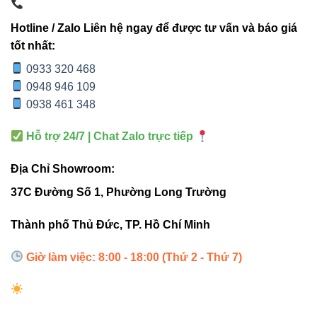
Điều
Hotline / Zalo Liên hệ ngay để được tư vấn và báo giá
✔ Linh hoạt,
✔ Có nhưng hạn
chỉnh
tốt nhất:
xoay đa góc
chế hơn
hướng
0933 320 468
0948 946 109
Độ bền
✔ > 30.000 giờ
✔ Tùy loại
0938 461 348
Hỗ trợ 24/7 | Chat Zalo trực tiếp
Ứng dụng thực tế – tối ưu trải
Địa Chỉ Showroom:
nghiệm người dùng
37C Đường Số 1, Phường Long Trường
Đèn tạo ra ánh sáng hội tụ với góc chiếu 24°, phù hợp cho:
Thành phố Thủ Đức, TP. Hồ Chí Minh
Showroom thời trang
Giờ làm việc: 8:00 - 18:00 (Thứ 2 - Thứ 7)
Phòng trưng bày sản phẩm
Cửa hàng mỹ phẩm