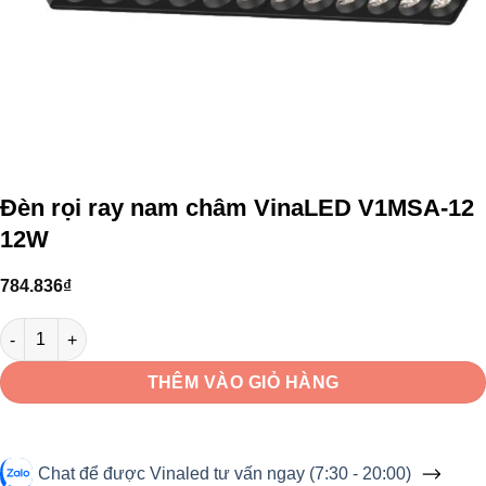
Đèn rọi ray nam châm VinaLED V1MSA-12
12W
784.836
₫
Đèn rọi ray nam châm VinaLED V1MSA-12 12W số lượng
THÊM VÀO GIỎ HÀNG
Chat để được Vinaled tư vấn ngay (7:30 - 20:00)