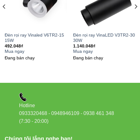
Đèn led pha Vinaled
External link (tự nhiên & đáng tin cậy):
Thiết bị điện VIKI
Đèn rọi ray Vinaled V6TR2-15
Đèn rọi ray VinaLED V3TR2-30
15W
30W
Đèn led Skyled
492.048
₫
1.140.048
₫
Mua ngay
Mua ngay
Đang bán chạy
Đang bán chạy
Liên hệ & tư vấn kỹ thuật
Đèn led Vinaled
– Chuyên cung cấp hệ thống chiếu sáng
chuẩn showroom.
Phone/Zalo:
0933320468 – 0948946109 – 0938 461
348
Hotline
Địa chỉ:
37C, Street No. 1, Long Trường Ward, Thủ
0933320468 - 0948946109 - 0938 461 348
Đức City, Hồ Chí Minh
(7:30 - 20:00)
Website:
Đèn led Vinaled
Chúng tôi lắng nghe bạn!