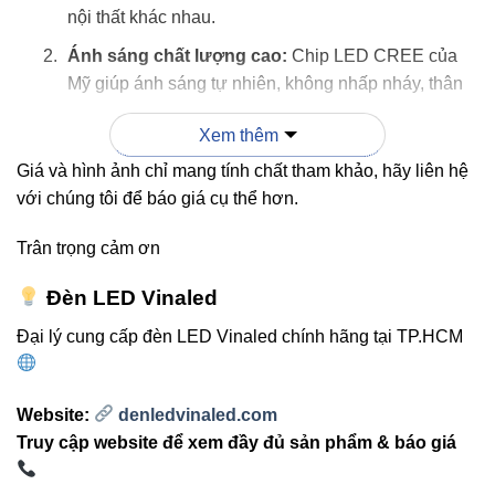
nội thất khác nhau.
Ánh sáng chất lượng cao:
Chip LED CREE của
Mỹ giúp ánh sáng tự nhiên, không nhấp nháy, thân
thiện với mắt
.
Xem thêm
Tiết kiệm điện năng:
So với bóng huỳnh quang,
Giá và hình ảnh chỉ mang tính chất tham khảo, hãy liên hệ
đèn giúp tiết kiệm đến 60% điện năng
.
với chúng tôi để báo giá cụ thể hơn.
Tản nhiệt hiệu quả:
Vỏ nhôm nguyên khối giúp đèn
hoạt động ổn định, không nóng, tăng tuổi thọ.
Trân trọng cảm ơn
Dễ dàng lắp đặt và bảo dưỡng:
Thiết kế tiện lợi
Đèn LED Vinaled
cho việc treo, tháo và vệ sinh định kỳ.
Đại lý cung cấp đèn LED Vinaled chính hãng tại TP.HCM
Website:
denledvinaled.com
3. So sánh Vinaled V13PDF-30
Truy cập website để xem đầy đủ sản phẩm & báo giá
với các loại đèn phổ biến