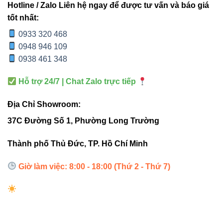
Hotline / Zalo Liên hệ ngay để được tư vấn và báo giá
tốt nhất:
ĐÈN
VINALED
HUỲNH
TIÊU
ĐÈN
V13PDF-
QUANG
0933 320 468
CHÍ
COMPACT
30 30W
TRUYỀN
0948 946 109
THỐNG
0938 461 348
Hiệu
Cao,
Giảm
Hỗ trợ 24/7 | Chat Zalo trực tiếp
suất
ánh sáng
theo thời
Trung bình
chiếu
đồng đều
gian
Địa Chỉ Showroom:
sáng
37C Đường Số 1, Phường Long Trường
Tiêu
Thành phố Thủ Đức, TP. Hồ Chí Minh
thụ
Tiết kiệm
Cao
Trung bình
điện
đến 60%
Giờ làm việc: 8:00 - 18:00 (Thứ 2 - Thứ 7)
năng
Tuổi
30.000
12.000
10.000 giờ
thọ
giờ
giờ