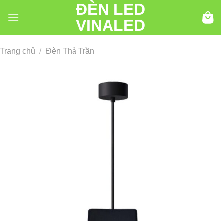
ĐÈN LED
Chuyển
đến
VINALED
nội
dung
Trang chủ
/
Đèn Thả Trần