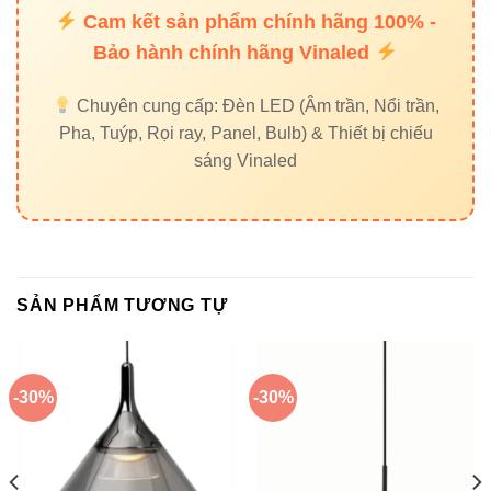
không gian thêm tinh tế.
Cam kết sản phẩm chính hãng 100% -
Showroom – cửa hàng:
Tạo điểm nhấn cho sản
Bảo hành chính hãng Vinaled
phẩm, nâng tầm trải nghiệm khách hàng.
Chuyên cung cấp: Đèn LED (Âm trần, Nổi trần,
Pha, Tuýp, Rọi ray, Panel, Bulb) & Thiết bị chiếu
sáng Vinaled
5. Lợi ích khi chọn đèn
Vinaled – Thương hiệu Việt chất
lượng cao
SẢN PHẨM TƯƠNG TỰ
Vinaled
là thương hiệu tiên phong trong lĩnh vực
đèn LED
chiếu sáng
tại Việt Nam, nổi bật nhờ:
Sử dụng chip LED CREE – thương hiệu hàng
-30%
-30%
đầu thế giới.
Quy trình sản xuất chuẩn quốc tế, kiểm định
nghiêm ngặt.