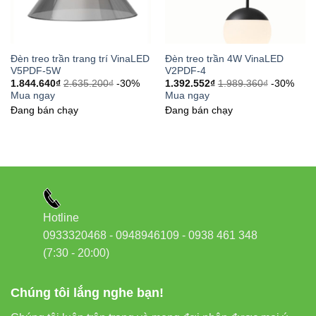
Bảo hành chính hãng từ 2–3 năm.
Hỗ trợ tư vấn kỹ thuật, thiết kế ánh sáng chuyên
Đèn treo trần trang trí VinaLED
Đèn treo trần 4W VinaLED
nghiệp.
V5PDF-5W
V2PDF-4
1.844.640
₫
2.635.200
₫
-30%
1.392.552
₫
1.989.360
₫
-30%
Tham khảo thêm các sản phẩm khác của Vinaled:
Mua ngay
Mua ngay
Đang bán chạy
Đang bán chạy
Đèn led âm trần Vinaled
Đèn led rọi ray Vinaled
Đèn led panel Vinaled
Đèn led bán nguyệt Vinaled
Hotline
Liên kết ngoài đáng tin cậy:
0933320468 - 0948946109 - 0938 461 348
(7:30 - 20:00)
Thiết bị điện VIKI
Chúng tôi lắng nghe bạn!
Đèn led Skyled