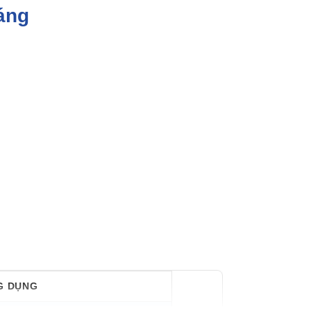
áng
G DỤNG