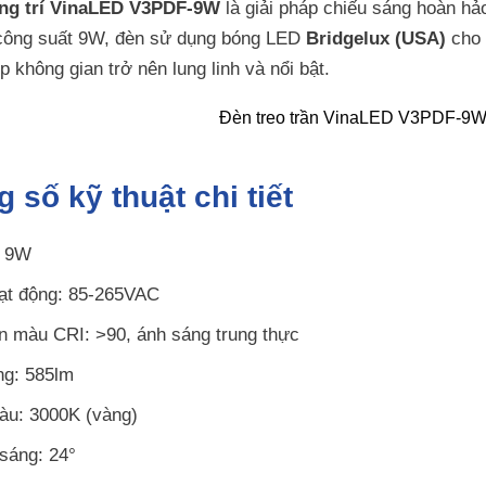
rang trí VinaLED V3PDF-9W
là giải pháp chiếu sáng hoàn hả
công suất 9W, đèn sử dụng bóng LED
Bridgelux (USA)
cho 
p không gian trở nên lung linh và nổi bật.
 số kỹ thuật chi tiết
: 9W
ạt động: 85-265VAC
n màu CRI: >90, ánh sáng trung thực
ng: 585lm
àu: 3000K (vàng)
sáng: 24°