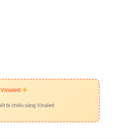
m cúng, tinh tế và sang trọng
, vừa
 Vinaled
ết bị chiếu sáng Vinaled