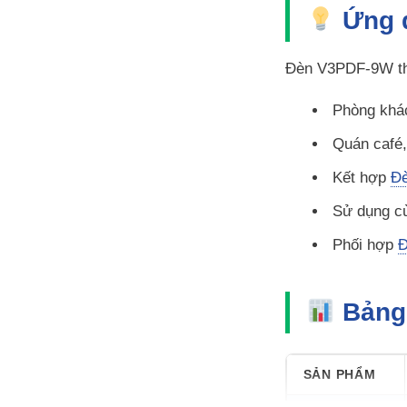
Ứng d
Đèn V3PDF-9W thí
Phòng khác
Quán café,
Kết hợp
Đè
Sử dụng c
Phối hợp
Đ
Bảng 
SẢN PHẨM