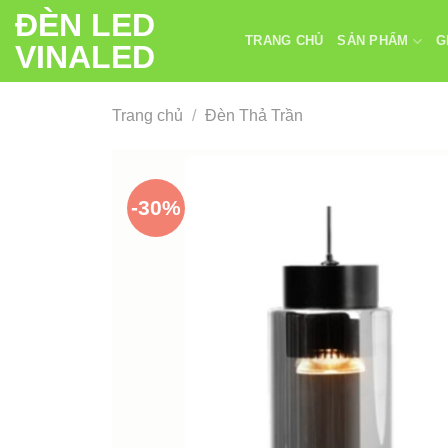
Chuyển
ĐÈN LED
đến
TRANG CHỦ
SẢN PHẨM
G
VINALED
nội
dung
Trang chủ
/
Đèn Thả Trần
-30%