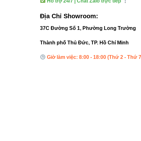
Hỗ trợ 24/7 | Chat Zalo trực tiếp
Liên 
Địa Chỉ Showroom:
37C Đường Số 1, Phường Long Trường
Đèn led pa
Thành phố Thủ Đức, TP. Hồ Chí Minh
Đèn nhà x
Đèn led rọi
Giờ làm việc: 8:00 - 18:00 (Thứ 2 - Thứ 7
Đèn led tu
Liên 
Thiết bị đi
Đèn led Sk