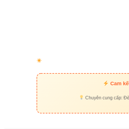
Liên 
Địa chỉ: 37C, Str
Hotline/Zalo: 09
Website:
Đèn led 
Với
Đèn treo trầ
đáp ứng nhu cầu 
Cam kết
Chuyên cung cấp: Đèn 