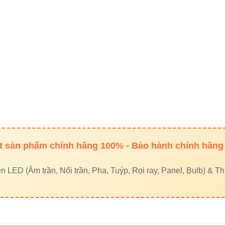
hệ đặt hàng
eet No. 1, Long Truong Ward, Thu Duc City, Ho Chi Minh City
33320468 – 0948946109 – 0938 461 348
Vinaled
n trang trí VinaLED V3PDF-9W
, bạn sẽ tạo ra không gian
ấ
chiếu sáng vừa nâng tầm thẩm mỹ nội thất.
 sản phẩm chính hãng 100% - Bảo hành chính hãng
LED (Âm trần, Nổi trần, Pha, Tuýp, Rọi ray, Panel, Bulb) & Thi