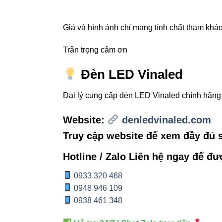
V3PDF-5W
Giá và hình ảnh chỉ mang tính chất tham khảo,
V3PDF-9W
Trân trọng cảm ơn
V3PDF-12W
Đèn LED Vinaled
Đại lý cung cấp đèn LED Vinaled chính hãn
Hướng
Website:
denledvinaled.com
Truy cập website để xem đầy đủ
Chọn vị trí
Đấu nối đi
Hotline / Zalo Liên hệ ngay để đư
Điều chỉnh
0933 320 468
0948 946 109
Vệ sinh địn
0938 461 348
Kết hợp án