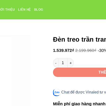
IỚI THIỆU
LIÊN HỆ
BLOG
Đèn treo trần tr
1.539.972
₫
2.199.960
₫
-30
Đèn treo trần trang trí VinaLED
THÊ
Chat để được Vinaled tư v
Miễn phí giao hàng nhanh