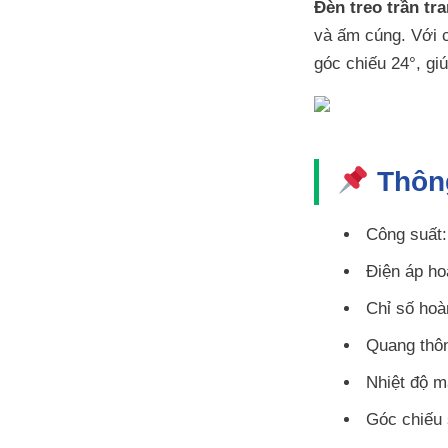
Đèn treo trần t
và ấm cúng. Với 
góc chiếu 24°, giú
Thông
Công suất
Điện áp ho
Chỉ số hoà
Quang thô
Nhiệt độ m
Góc chiếu 