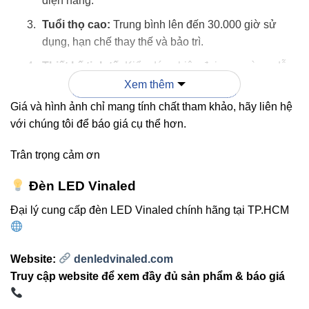
điện năng.
Tuổi thọ cao:
Trung bình lên đến 30.000 giờ sử
dụng, hạn chế thay thế và bảo trì.
Thiết kế tinh tế:
Kiểu dáng hiện đại, gọn gàng, dễ
dàng lắp đặt trên trần thạch cao.
Xem thêm
Giá và hình ảnh chỉ mang tính chất tham khảo, hãy liên hệ
An toàn & thân thiện môi trường:
Không chứa
với chúng tôi để báo giá cụ thể hơn.
thủy ngân, không phát tia UV, bảo vệ thị lực và sức
khỏe người dùng.
Trân trọng cảm ơn
Đèn LED Vinaled
“Ánh sáng chuẩn xác và thân thiện chính là
yếu tố giúp
Vinaled
trở thành thương hiệu LED
Đại lý cung cấp đèn LED Vinaled chính hãng tại TP.HCM
Việt Nam được tin dùng hàng đầu.”
Website:
denledvinaled.com
Truy cập website để xem đầy đủ sản phẩm & báo giá
3. Ứng dụng linh hoạt trong
không gian nội thất