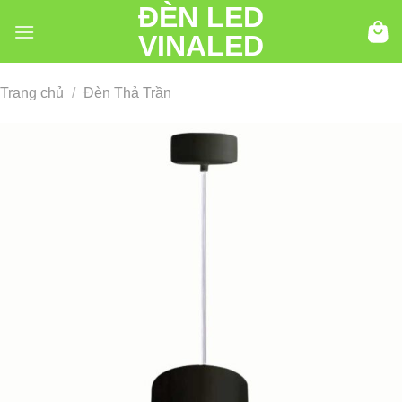
ĐÈN LED
Chuyển
đến
VINALED
nội
dung
Trang chủ
/
Đèn Thả Trần