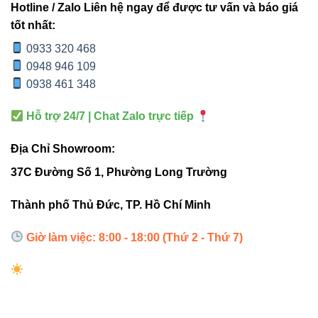
Hotline / Zalo Liên hệ ngay để được tư vấn và báo giá
tốt nhất:
Nhờ góc chiếu đa dạng (24° – 36°), đèn phù hợp cho cả
0933 320 468
chiếu sáng tổng thể và chiếu điểm tạo điểm nhấn. Một số
0948 946 109
không gian lý tưởng để lắp đặt:
0938 461 348
Phòng khách – tạo ánh sáng ấm áp, sang trọng
Hỗ trợ 24/7 | Chat Zalo trực tiếp
Phòng họp, văn phòng – ánh sáng trung tính, tập
trung
Địa Chỉ Showroom:
Nhà hàng, quán café – không gian thư giãn, ấm
37C Đường Số 1, Phường Long Trường
cúng
Thành phố Thủ Đức, TP. Hồ Chí Minh
Showroom – làm nổi bật sản phẩm, tôn vinh thương
hiệu
Giờ làm việc: 8:00 - 18:00 (Thứ 2 - Thứ 7)