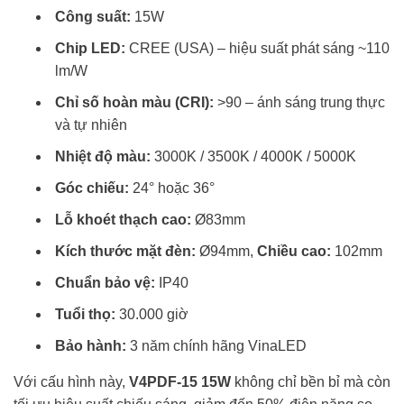
Công suất:
15W
Chip LED:
CREE (USA) – hiệu suất phát sáng ~110
lm/W
Chỉ số hoàn màu (CRI):
>90 – ánh sáng trung thực
và tự nhiên
Nhiệt độ màu:
3000K / 3500K / 4000K / 5000K
Góc chiếu:
24° hoặc 36°
Lỗ khoét thạch cao:
Ø83mm
Kích thước mặt đèn:
Ø94mm,
Chiều cao:
102mm
Chuẩn bảo vệ:
IP40
Tuổi thọ:
30.000 giờ
Bảo hành:
3 năm chính hãng VinaLED
Với cấu hình này,
V4PDF-15 15W
không chỉ bền bỉ mà còn