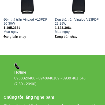
Kết nối dây nguồn 220V vào driver của đèn.
Đặt đèn vào lỗ khoét, cố định chốt cài.
Bật nguồn kiểm tra ánh sáng.
Đèn thả trần Vinaled V13PDF-
Đèn thả trần Vinaled V13PDF-
30 30W
25 25W
Để đèn luôn sáng đẹp và bền bỉ, bạn nên:
1.195.236
₫
1.123.308
₫
Mua ngay
Mua ngay
Đang bán chạy
Đang bán chạy
Thường xuyên vệ sinh mặt đèn bằng khăn mềm.
Tránh để nước hoặc bụi bẩn xâm nhập vào thân
đèn.
Không dùng hóa chất tẩy rửa mạnh.
Hotline
6. Lợi ích thực tế khi sử dụng
0933320468 - 0948946109 - 0938 461 348
Đèn thả trần Vinaled V4PDF-15
(7:30 - 20:00)
15W
Chúng tôi lắng nghe bạn!
Đây không chỉ là giải pháp chiếu sáng mà còn là bước đầu