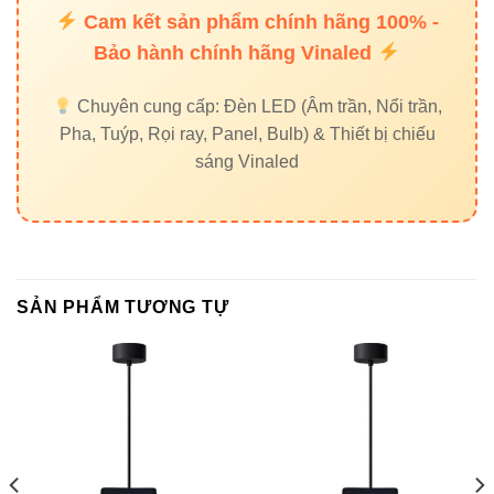
Cam kết sản phẩm chính hãng 100% -
Nếu bạn cần ánh sáng nhẹ, tinh tế cho không gian nhỏ,
Bảo hành chính hãng Vinaled
V4PDF-15 15W
là lựa chọn tối ưu. Còn với văn phòng
hoặc hội trường, bạn có thể tham khảo thêm:
Chuyên cung cấp: Đèn LED (Âm trần, Nổi trần,
Pha, Tuýp, Rọi ray, Panel, Bulb) & Thiết bị chiếu
Đèn led âm trần Vinaled
sáng Vinaled
Đèn led pha Vinaled
Đèn led panel Vinaled
5. Hướng dẫn lắp đặt và bảo
SẢN PHẨM TƯƠNG TỰ
trì
Lắp đặt đúng cách giúp đảm bảo độ sáng ổn định và tăng
tuổi thọ đèn:
Khoan lỗ trần theo kích thước Ø83mm.