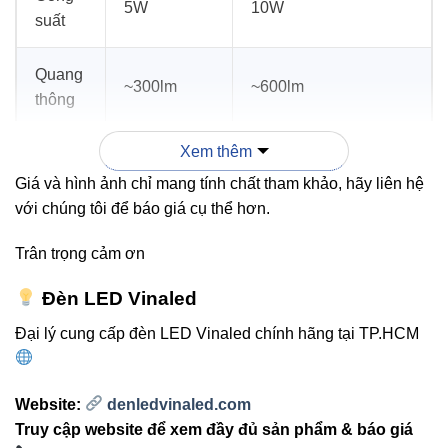
5W
10W
suất
Quang
~300lm
~600lm
thông
Xem thêm
Nhiệt
3000K,
độ
4000K,
3000K, 4000K, 6500K
Giá và hình ảnh chỉ mang tính chất tham khảo, hãy liên hệ
màu
6500K
với chúng tôi để báo giá cụ thể hơn.
Trân trọng cảm ơn
Chuẩn
IP65
IP65
bảo vệ
Đèn LED Vinaled
Đại lý cung cấp đèn LED Vinaled chính hãng tại TP.HCM
Ứng
Sân vườn,
Sân vườn, lối đi, cổng,
dụng
lối đi, cổng
khu công viên
Website:
denledvinaled.com
Truy cập website để xem đầy đủ sản phẩm & báo giá
Hướng dẫn lắp đặt & bảo trì