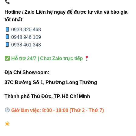
Hotline / Zalo Liên hệ ngay để được tư vấn và báo giá
Chọn vị trí lắp nơi nhận đủ ánh sáng mặt trời.
tốt nhất:
Đảm bảo ghim/cắm cố định vững chắc trên mặt đất.
0933 320 468
Vệ sinh bề mặt pin mặt trời và đèn định kỳ.
0948 946 109
0938 461 348
Kiểm tra ánh sáng ban ngày và ban đêm để đảm
bảo hoạt động hiệu quả.
Hỗ trợ 24/7 | Chat Zalo trực tiếp
Tránh đặt đèn gần vật cản làm che mất ánh sáng
mặt trời.
Địa Chỉ Showroom:
37C Đường Số 1, Phường Long Trường
Liên kết hữu ích
Thành phố Thủ Đức, TP. Hồ Chí Minh
Khám phá thêm các sản phẩm LED VinaLED:
Đèn led âm
Giờ làm việc: 8:00 - 18:00 (Thứ 2 - Thứ 7)
trần Vinaled
,
Đèn led panel Vinaled
,
Đèn led Bulb Vinaled
.
Ngoài ra:
Thiết bị điện VIKI
,
Đèn led Skyled
.