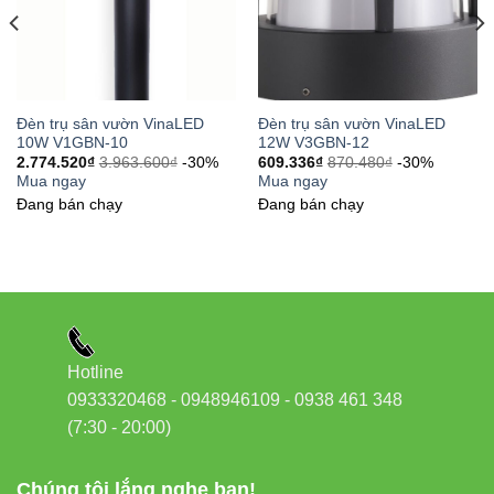
Đèn trụ sân vườn VinaLED
Đèn trụ sân vườn VinaLED
10W V1GBN-10
12W V3GBN-12
2.774.520
₫
3.963.600
₫
-30%
609.336
₫
870.480
₫
-30%
Mua ngay
Mua ngay
Đang bán chạy
Đang bán chạy
Hotline
0933320468 - 0948946109 - 0938 461 348
(7:30 - 20:00)
Chúng tôi lắng nghe bạn!