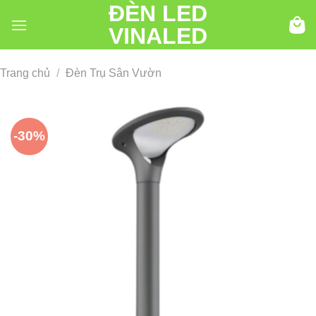
ĐÈN LED
Chuyển
đến
VINALED
nội
dung
Trang chủ
/
Đèn Trụ Sân Vườn
-30%