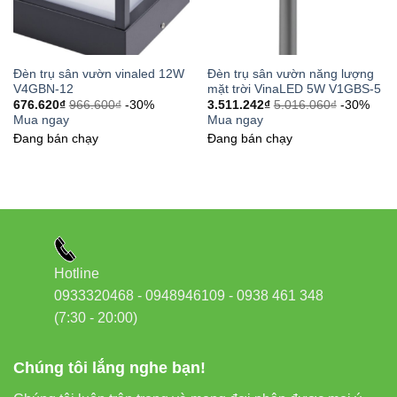
Đèn trụ sân vườn vinaled 12W
Đèn trụ sân vườn năng lượng
V4GBN-12
mặt trời VinaLED 5W V1GBS-5
676.620
₫
966.600
₫
-30%
3.511.242
₫
5.016.060
₫
-30%
Mua ngay
Mua ngay
Đang bán chạy
Đang bán chạy
Hotline
0933320468 - 0948946109 - 0938 461 348
(7:30 - 20:00)
Chúng tôi lắng nghe bạn!