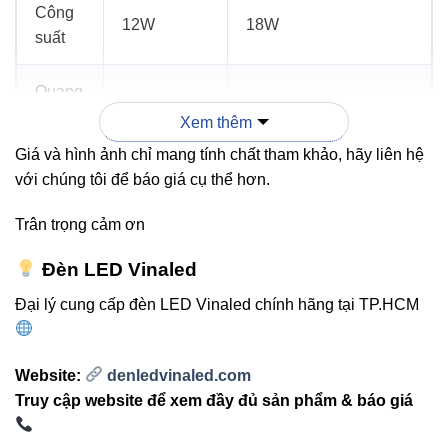
Công
12W
18W
suất
Quang
300lm
450lm
thông
Xem thêm
Giá và hình ảnh chỉ mang tính chất tham khảo, hãy liên hệ
Nhiệt
với chúng tôi để báo giá cụ thể hơn.
độ
3000K
3000K / 4000K
màu
Trân trọng cảm ơn
Đèn LED Vinaled
Chuẩn
IP54
IP54
bảo vệ
Đại lý cung cấp đèn LED Vinaled chính hãng tại TP.HCM
Ứng
Sân vườn,
Sân vườn, lối đi, cổng,
Website:
denledvinaled.com
dụng
lối đi, cổng
khu nghỉ dưỡng
Truy cập website để xem đầy đủ sản phẩm & báo giá