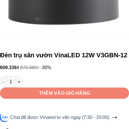
Đèn trụ sân vườn VinaLED 12W V3GBN-12
609.336
₫
870.480
₫
-30%
Đèn trụ sân vườn VinaLED 12W V3GBN-12 số lượng
THÊM VÀO GIỎ HÀNG
Chat để được Vinaled tư vấn ngay (7:30 - 20:00)