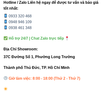
Hướng dẫn lắp đặt & bảo trì
Hotline / Zalo Liên hệ ngay để được tư vấn và báo giá
tốt nhất:
Lắp đặt trên bề mặt phẳng, tránh ngập nước.
0933 320 468
0948 946 109
Kết nối điện áp 85-265VAC, 50Hz đúng kỹ thuật.
0938 461 348
Vệ sinh định kỳ bằng khăn mềm, tránh hóa chất
mạnh.
Hỗ trợ 24/7 | Chat Zalo trực tiếp
Kiểm tra IP54 và thân đèn để đảm bảo không có
Địa Chỉ Showroom:
nước đọng.
37C Đường Số 1, Phường Long Trường
Thường xuyên kiểm tra cáp và bóng đèn để duy trì
hiệu suất tối ưu.
Thành phố Thủ Đức, TP. Hồ Chí Minh
Liên kết hữu ích
Giờ làm việc: 8:00 - 18:00 (Thứ 2 - Thứ 7)
Khám phá thêm các sản phẩm LED VinaLED:
Đèn led âm
trần Vinaled
,
Đèn led panel Vinaled
,
Đèn led Bulb Vinaled
.
Ngoài ra:
Thiết bị điện VIKI
,
Đèn led Skyled
.