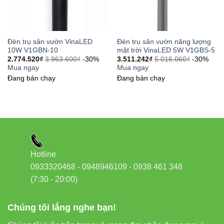
Đèn trụ sân vườn VinaLED
Đèn trụ sân vườn năng lượng
10W V1GBN-10
mặt trời VinaLED 5W V1GBS-5
2.774.520
₫
3.963.600
₫
-30%
3.511.242
₫
5.016.060
₫
-30%
Mua ngay
Mua ngay
Đang bán chạy
Đang bán chạy
Hotline
0933320468 - 0948946109 - 0938 461 348
(7:30 - 20:00)
Chúng tôi lắng nghe bạn!