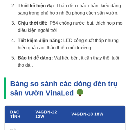
Thiết kế hiện đại:
Thân đèn chắc chắn, kiểu dáng
sang trọng phù hợp nhiều phong cách sân vườn.
Chịu thời tiết:
IP54 chống nước, bụi, thích hợp mọi
điều kiện ngoài trời.
Tiết kiệm điện năng:
LED công suất thấp nhưng
hiệu quả cao, thân thiện môi trường.
Bảo trì dễ dàng:
Vật liệu bền, ít cần thay thế, tuổi
thọ dài.
Bảng so sánh các dòng đèn trụ
sân vườn VinaLed
ĐẶC
V4GBN-12
V4GBN-18 18W
TÍNH
12W