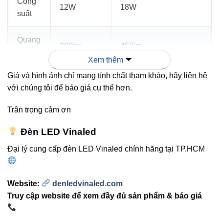
Công
12W
18W
suất
Quang
300lm
450lm
thông
Xem thêm
Giá và hình ảnh chỉ mang tính chất tham khảo, hãy liên hệ
Nhiệt
với chúng tôi để báo giá cụ thể hơn.
độ
3000K
3000K / 4000K
màu
Trân trọng cảm ơn
Chuẩn
Đèn LED Vinaled
IP54
IP54
bảo vệ
Đại lý cung cấp đèn LED Vinaled chính hãng tại TP.HCM
Ứng
Sân vườn,
Sân vườn, lối đi, cổng,
dụng
lối đi, cổng
khu nghỉ dưỡng
Website:
denledvinaled.com
Truy cập website để xem đầy đủ sản phẩm & báo giá
Hướng dẫn lắp đặt & bảo trì