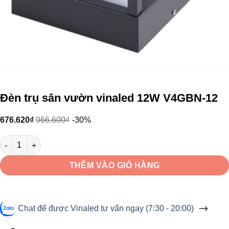
Đèn trụ sân vườn vinaled 12W V4GBN-12
676.620
₫
966.600
₫
-30%
Đèn trụ sân vườn vinaled 12W V4GBN-12 số lượng
THÊM VÀO GIỎ HÀNG
Chat để được Vinaled tư vấn ngay (7:30 - 20:00)