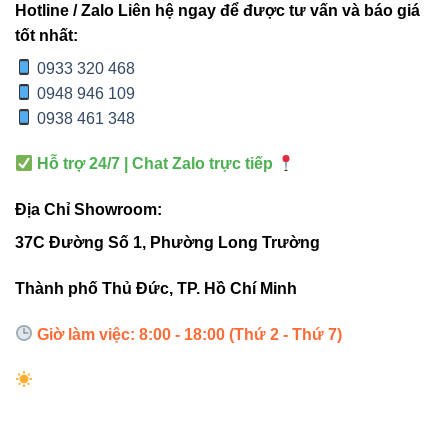
Hotline / Zalo Liên hệ ngay để được tư vấn và báo giá
tốt nhất:
Chọn vị trí lắp đặt bằng phẳng, tránh ngập nước.
0933 320 468
Kết nối điện áp 220VAC, 50Hz đúng kỹ thuật.
0948 946 109
0938 461 348
Vệ sinh định kỳ bằng khăn mềm, tránh hóa chất
mạnh.
Hỗ trợ 24/7 | Chat Zalo trực tiếp
Kiểm tra IP54, không để nước đọng trong thân đèn.
Địa Chỉ Showroom:
Thường xuyên kiểm tra cáp và bóng đèn để đảm
bảo an toàn.
37C Đường Số 1, Phường Long Trường
Thành phố Thủ Đức, TP. Hồ Chí Minh
Liên kết hữu ích
Giờ làm việc: 8:00 - 18:00 (Thứ 2 - Thứ 7)
Khám phá thêm các sản phẩm LED VinaLed:
Đèn led âm
trần Vinaled
,
Đèn led panel Vinaled
,
Đèn led Bulb Vinaled
.
Ngoài ra:
Thiết bị điện VIKI
,
Đèn led Skyled
.