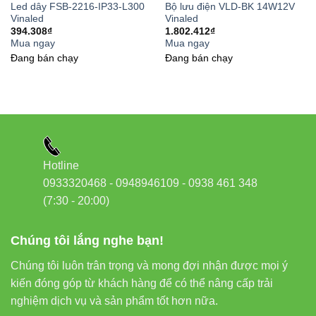
Led dây FSB-2216-IP33-L300
Bộ lưu điện VLD-BK 14W12V
Vinaled
Vinaled
Bước 4:
Dán LED lên bề mặt phẳng, kết nối dây
394.308
₫
1.802.412
₫
nguồn bằng jack hoặc hàn thiếc.
Mua ngay
Mua ngay
Đang bán chạy
Đang bán chạy
Bước 5:
Kiểm tra ánh sáng trước khi cố định hoàn
toàn.
6. Vì sao nên chọn đèn LED
Hotline
Vinaled?
0933320468 - 0948946109 - 0938 461 348
(7:30 - 20:00)
Đèn led Vinaled
là thương hiệu uy tín hàng đầu Việt Nam
chuyên cung cấp các giải pháp chiếu sáng Anfaco chính
Chúng tôi lắng nghe bạn!
hãng. Vinaled cam kết mang đến:
Chúng tôi luôn trân trọng và mong đợi nhận được mọi ý
Sản phẩm đạt chuẩn
ISO 9001:2015
và
TCVN
kiến đóng góp từ khách hàng để có thể nâng cấp trải
10885-2-1
.
nghiệm dịch vụ và sản phẩm tốt hơn nữa.