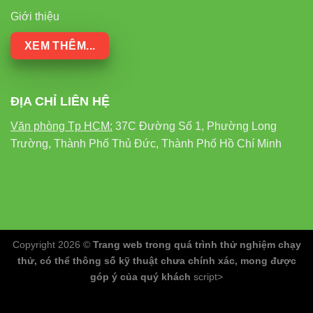
pháp chiếu sáng hàng đầu cho gia đình và doanh nghiệp.
Giới thiệu
XEM THÊM...
ĐỊA CHỈ LIÊN HỆ
Văn phòng Tp HCM:
37C Đường Số 1, Phường Long
Trường, Thành Phố Thủ Đức, Thành Phố Hồ Chí Minh
Copyright 2026 ©
Trang web trong quá trình thử nghiệm chạy
thử, có thể thông số kỹ thuật chưa chính xác, mong được
góp ý của quý khách
script>