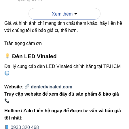
Tuổi thọ cao:
Hoạt động ổn định trên 30.000 giờ,
Xem thêm
giảm tần suất thay thế.
Giá và hình ảnh chỉ mang tính chất tham khảo, hãy liên hệ
Ánh sáng trung thực:
CRI > 80 giúp hiển thị màu
với chúng tôi để báo giá cụ thể hơn.
sắc tự nhiên, phù hợp chiếu sáng nội thất cao cấp.
Trân trọng cảm ơn
Dễ lắp đặt:
Có keo dán mặt sau, dễ cố định lên bề
mặt phẳng, uốn cong linh hoạt theo kiến trúc.
Đèn LED Vinaled
Đa dạng nhiệt độ màu:
Từ vàng ấm (2300K) đến
Đại lý cung cấp đèn LED Vinaled chính hãng tại TP.HCM
trắng sáng (6000K) phù hợp cho từng không gian.
Website:
denledvinaled.com
Truy cập website để xem đầy đủ sản phẩm & báo giá
3. Ứng dụng thực tế trong
chiếu sáng nội thất
Hotline / Zalo Liên hệ ngay để được tư vấn và báo giá
tốt nhất:
Led dây FSB-2835-IP33-L80 Vinaled
được ứng dụng linh
0933 320 468
hoạt trong nhiều không gian khác nhau, tạo điểm nhấn ánh