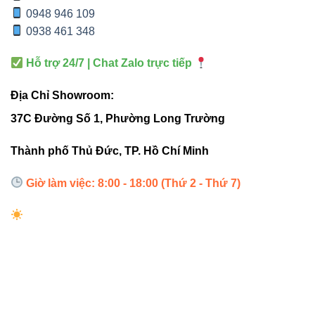
0948 946 109
sáng tinh tế và hiện đại.
0938 461 348
Trang trí trần thạch cao, khe hắt trần hoặc tường.
Hỗ trợ 24/7 | Chat Zalo trực tiếp
Chiếu sáng tủ trưng bày, quầy bar, showroom
sản phẩm.
Địa Chỉ Showroom:
Trang trí khách sạn, nhà hàng, spa, không gian
37C Đường Số 1, Phường Long Trường
nghệ thuật.
Thành phố Thủ Đức, TP. Hồ Chí Minh
Chiếu sáng gián tiếp trong phòng khách, phòng
ngủ, cầu thang.
Giờ làm việc: 8:00 - 18:00 (Thứ 2 - Thứ 7)
Bạn có thể kết hợp cùng các sản phẩm khác như
Đèn led
âm trần Vinaled
,
Đèn led rọi ray Vinaled
hoặc
Đèn led
panel Vinaled
để tạo hiệu ứng ánh sáng đa tầng và
chuyên nghiệp hơn.
4. Bảng so sánh giữa FSB-