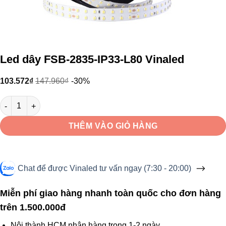
Led dây FSB-2835-IP33-L80 Vinaled
103.572
₫
147.960
₫
-30%
Led dây FSB-2835-IP33-L80 Vinaled số lượng
THÊM VÀO GIỎ HÀNG
Chat để được Vinaled tư vấn ngay (7:30 - 20:00)
Miễn phí giao hàng nhanh toàn quốc cho đơn hàng
trên 1.500.000đ
Nội thành HCM nhận hàng trong 1-2 ngày