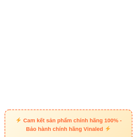
2835-IP33-L80 và các dòng LED
dây khác
FSB-
FSB-
FSB-
TIÊU
2835-
2835-
2835-
CHÍ
IP33-
IP33-L80
IP67-L80
L120
Công
suất
6.6W
8.8W
6.6W
(W/m)
IP67
Bảo vệ
IP33
IP33
(chống
nước)
Cam kết sản phẩm chính hãng 100% -
Ứng
Trong
Ngoài
Bảo hành chính hãng Vinaled
Trong nhà
dụng
nhà
trời