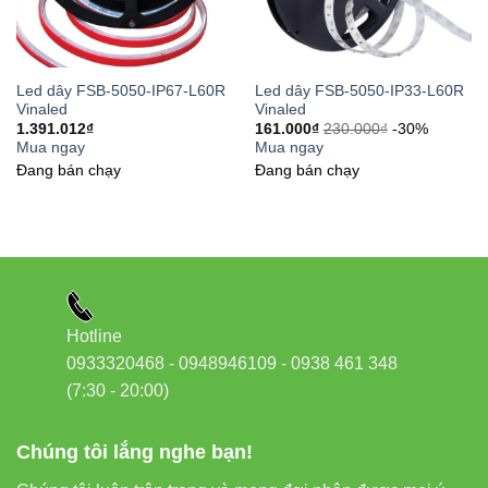
thất
Led dây FSB-5050-IP67-L60R
Led dây FSB-5050-IP33-L60R
Vinaled
Vinaled
1.391.012
₫
161.000
₫
230.000
₫
-30%
5. Hướng dẫn lắp đặt & sử
Mua ngay
Mua ngay
dụng an toàn
Đang bán chạy
Đang bán chạy
Đảm bảo nguồn điện 24V DC ổn định trước khi đấu
nối.
Dán đèn trên bề mặt phẳng, sạch và khô để tăng độ
bám dính.
Hotline
Không uốn cong đèn quá gấp – tránh gãy mạch in.
0933320468 - 0948946109 - 0938 461 348
(7:30 - 20:00)
Sử dụng bộ nguồn chính hãng Vinaled để tăng tuổi
thọ.
Chúng tôi lắng nghe bạn!
Không lắp đặt nơi có độ ẩm cao hoặc ngoài trời (vì