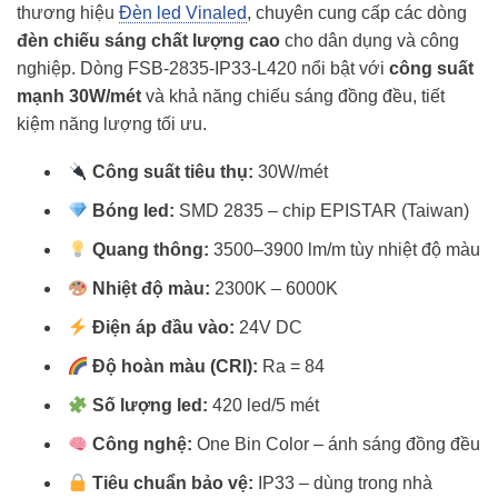
thương hiệu
Đèn led Vinaled
, chuyên cung cấp các dòng
đèn chiếu sáng chất lượng cao
cho dân dụng và công
nghiệp. Dòng FSB-2835-IP33-L420 nổi bật với
công suất
mạnh 30W/mét
và khả năng chiếu sáng đồng đều, tiết
kiệm năng lượng tối ưu.
Công suất tiêu thụ:
30W/mét
Bóng led:
SMD 2835 – chip EPISTAR (Taiwan)
Quang thông:
3500–3900 lm/m tùy nhiệt độ màu
Nhiệt độ màu:
2300K – 6000K
Điện áp đầu vào:
24V DC
Độ hoàn màu (CRI):
Ra = 84
Số lượng led:
420 led/5 mét
Công nghệ:
One Bin Color – ánh sáng đồng đều
Tiêu chuẩn bảo vệ:
IP33 – dùng trong nhà