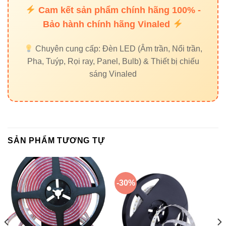
Cam kết sản phẩm chính hãng 100% -
Bảo hành chính hãng Vinaled
Có thể thấy, nếu bạn cần
độ sáng cao
và
tính thẩm
mỹ mạnh mẽ
, thì
FSB-2835-IP33-L420
chính là lựa chọn
Chuyên cung cấp: Đèn LED (Âm trần, Nổi trần,
phù hợp hơn.
Pha, Tuýp, Rọi ray, Panel, Bulb) & Thiết bị chiếu
sáng Vinaled
4. Ứng dụng thực tế của Led
dây FSB-2835-IP33-L420
Trang trí viền trần, khe hắt sáng, kệ trưng bày
SẢN PHẨM TƯƠNG TỰ
Chiếu sáng không gian nội thất nhà ở, căn hộ
cao cấp
Chiếu sáng showroom, cửa hàng thời trang, mỹ
-30%
phẩm
Trang trí quán cà phê, nhà hàng, quán bar
Ứng dụng sáng tạo trong kiến trúc và thiết kế nội