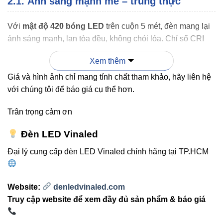
2.1. Ánh sáng mạnh mẽ – trung thực
Với
mật độ 420 bóng LED
trên cuộn 5 mét, đèn mang lại
ánh sáng mạnh, lan tỏa đều, không chói lóa. Chỉ số CRI
đạt 84 giúp
hiển thị màu sắc vật thể trung thực
, rất phù
Xem thêm
hợp cho
showroom, nhà hàng, quán bar
hoặc không gian
yêu cầu ánh sáng chất lượng cao.
Giá và hình ảnh chỉ mang tính chất tham khảo, hãy liên hệ
với chúng tôi để báo giá cụ thể hơn.
Trân trọng cảm ơn
2.2. Thiết kế siêu mỏng – linh hoạt thi công
Đèn LED Vinaled
Với bề rộng chỉ
5.9 mm
, đèn dễ dàng
lắp đặt tại các vị trí
Đại lý cung cấp đèn LED Vinaled chính hãng tại TP.HCM
hẹp
như khe trần, kệ tủ, viền tường hay khung tranh.
Người dùng có thể
cắt nối từng đoạn 50mm
(21 bóng/
Website:
denledvinaled.com
đoạn) để điều chỉnh theo nhu cầu chiếu sáng cụ thể.
Truy cập website để xem đầy đủ sản phẩm & báo giá
2.3. Công nghệ One Bin Color – ánh sáng