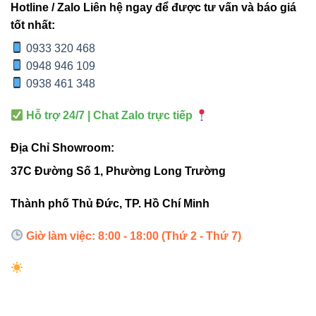
Hotline / Zalo Liên hệ ngay để được tư vấn và báo giá
đồng nhất tuyệt đối
tốt nhất:
Công nghệ
One Bin Color
giúp toàn bộ dải đèn giữ màu
0933 320 468
sắc đồng đều, không sai lệch giữa các đoạn nối – điều mà
0948 946 109
nhiều loại đèn giá rẻ trên thị trường chưa làm được.
0938 461 348
Hỗ trợ 24/7 | Chat Zalo trực tiếp
2.4. Tiết kiệm điện & thân thiện môi trường
Địa Chỉ Showroom:
37C Đường Số 1, Phường Long Trường
So với bóng sợi đốt hoặc halogen, Led dây FSB-2835-
IP33-L420 tiết kiệm đến
60–70% năng lượng
mà vẫn đảm
Thành phố Thủ Đức, TP. Hồ Chí Minh
bảo độ sáng cao. Đây là giải pháp lý tưởng cho xu hướng
chiếu sáng xanh – bền vững hiện nay.
Giờ làm việc: 8:00 - 18:00 (Thứ 2 - Thứ 7)
3. Bảng so sánh: FSB-2835-
IP33-L420 và FSB-2216-IP33-L120