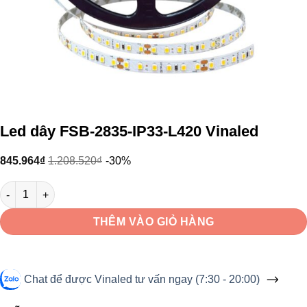
Led dây FSB-2835-IP33-L420 Vinaled
845.964
₫
1.208.520
₫
-30%
Led dây FSB-2835-IP33-L420 Vinaled số lượng
THÊM VÀO GIỎ HÀNG
Chat để được Vinaled tư vấn ngay (7:30 - 20:00)