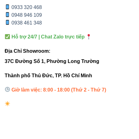
0933 320 468
Hiệu
Cao, ánh
Không đồng
0948 946 109
suất
sáng ổn định
đều, dễ suy giảm
0938 461 348
sáng
Hỗ trợ 24/7 | Chat Zalo trực tiếp
Tiêu thụ
Thấp – chỉ
12–15W/m
điện
8.8W/m
Địa Chỉ Showroom:
37C Đường Số 1, Phường Long Trường
10.000–
Tuổi thọ
>30.000 giờ
15.000 giờ
Thành phố Thủ Đức, TP. Hồ Chí Minh
Giờ làm việc: 8:00 - 18:00 (Thứ 2 - Thứ 7)
Chỉ số
CRI 84 –
hoàn
CRI 70–75
trung thực
màu
Tính
Dễ cắt, dán,
Giới hạn vị trí
linh
lắp đặt
cắt
hoạt