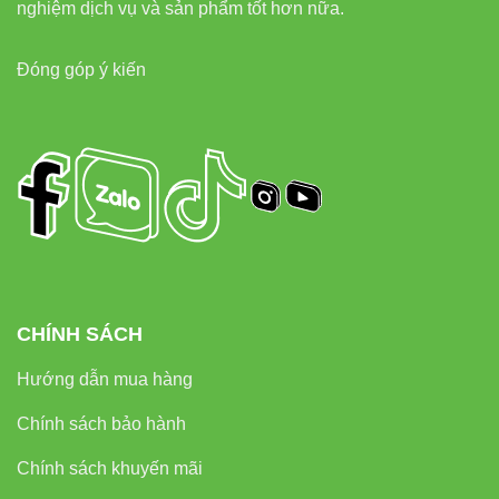
nghiệm dịch vụ và sản phẩm tốt hơn nữa.
7. Sản phẩm LED liên quan tại
Vinaled
Đóng góp ý kiến
Đèn led âm trần Vinaled
Đèn led tuýp Vinaled
Đèn led rọi ray Vinaled
Đèn led pha Vinaled
Đèn led panel Vinaled
CHÍNH SÁCH
8. Đối tác & liên kết uy tín
Hướng dẫn mua hàng
Thiết bị điện VIKI
Chính sách bảo hành
Đèn led Skyled
Chính sách khuyến mãi