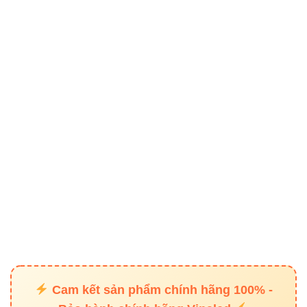
4. Ứng dụng của Led dây FSB-
2835-IP33-L120 (3LED) Vinaled
Sản phẩm được sử dụng rộng rãi trong các công trình dân
dụng và thương mại:
Trang trí trần thạch cao
– ánh sáng hắt tạo điểm
nhấn sang trọng.
Tủ kệ, kệ trưng bày
– chiếu sáng tinh tế cho
không gian nội thất.
Khách sạn, nhà hàng
– tạo không gian ấm
cúng, hiện đại.
Studio, quán cà phê, bar
– ánh sáng hiệu ứng
Cam kết sản phẩm chính hãng 100% -
thẩm mỹ cao.