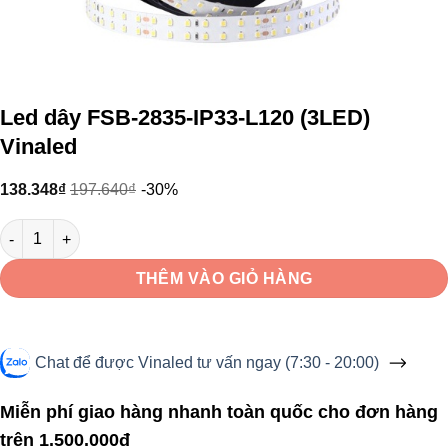
Led dây FSB-2835-IP33-L120 (3LED)
Vinaled
138.348
₫
197.640
₫
-30%
Led dây FSB-2835-IP33-L120 (3LED) Vinaled số lượng
THÊM VÀO GIỎ HÀNG
Chat để được Vinaled tư vấn ngay (7:30 - 20:00)
Miễn phí giao hàng nhanh toàn quốc cho đơn hàng
trên 1.500.000đ