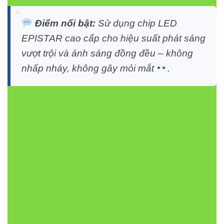
Điểm nổi bật:
Sử dụng chip LED
EPISTAR cao cấp cho hiệu suất phát sáng
vượt trội và ánh sáng đồng đều – không
nhấp nháy, không gây mỏi mắt
.
2. Ưu điểm nổi bật của Led
dây FSB-2835-IP33-L120 (3LED)
Vinaled
Tiết kiệm năng lượng:
Chỉ 8.8W/m nhưng cho
ánh sáng mạnh tương đương bóng truyền thống
20W.
Màu sắc đa dạng:
Lựa chọn ánh sáng trắng,
vàng, trung tính hoặc màu RGB tùy không gian.