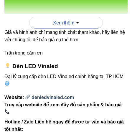
Dễ thi công:
Cắt ghép linh hoạt, có keo dán 3M
siêu chắc, tiện lợi cho mọi bề mặt.
Xem thêm
Độ bền cao:
Tuổi thọ trên 30.000 giờ, hoạt động
Giá và hình ảnh chỉ mang tính chất tham khảo, hãy liên hệ
ổn định trong môi trường khô ráo.
với chúng tôi để báo giá cụ thể hơn.
Ánh sáng đều, trung thực:
CRI cao giúp vật thể
phản ánh màu sắc chính xác.
Trân trọng cảm ơn
Đèn LED Vinaled
Đại lý cung cấp đèn LED Vinaled chính hãng tại TP.HCM
3. So sánh Led dây FSB-2835-
IP33-L120 (3LED) Vinaled và đèn
Website:
denledvinaled.com
LED dây thông thường
Truy cập website để xem đầy đủ sản phẩm & báo giá
Hotline / Zalo Liên hệ ngay để được tư vấn và báo giá
TIÊU
VINALED FSB-
LED DÂY THÔNG
CHÍ
2835-IP33-L120
THƯỜNG
tốt nhất: