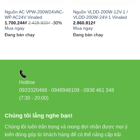
Kiểm tra ánh sáng trước khi hoàn thiện thi công.
Nguồn AC VPW-200W24VAC-
Nguồn VLDD-200W-12V-1 /
WP AC24V Vinaled
VLDD-200W-24V-1 Vinaled
1.700.244
₫
2.428.920
₫
-30%
2.860.812
₫
Mua ngay
Mua ngay
6. Giá và bảo hành Led dây
Đang bán chạy
Đang bán chạy
FSB-2835-IP33-L120 (3LED)
Vinaled
Giá sản phẩm phụ thuộc vào nhiệt độ màu và điện áp sử
dụng. Để nhận
báo giá ưu đãi
và
chính sách bảo hành 2
năm
, vui lòng liên hệ:
Hotline
0933320468 - 0948946109 - 0938 461 348
Hotline/Zalo:
0933 320 468 – 0948 946 109 – 0938
(7:30 - 20:00)
461 348
Địa chỉ:
37C, Đường số 1, P. Long Trường, TP. Thủ
Chúng tôi lắng nghe bạn!
Đức, TP. Hồ Chí Minh
Đèn led Vinaled
Chúng tôi luôn trân trọng và mong đợi nhận được mọi ý
kiến đóng góp từ khách hàng để có thể nâng cấp trải