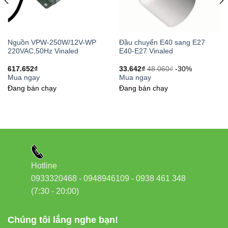
Đầu nối kém chất lượng dẫn đến:
Nước thấm → chập điện → cháy LED
Đứt mạch → LED không sáng
Nguồn VPW-250W/12V-WP
Đầu chuyển E40 sang E27
220VAC,50Hz Vinaled
E40-E27 Vinaled
Sáng yếu hoặc chập chờn
617.652
₫
33.642
₫
48.060
₫
-30%
Chi phí bảo trì tăng cao
Mua ngay
Mua ngay
Đang bán chạy
Đang bán chạy
Lời khuyên chuyên gia: “Đừng tiết kiệm
ở phụ kiện – vì chỉ cần hỏng 1 đầu nối,
toàn bộ dải LED Neon có thể phải thay
mới.”
Hotline
0933320468 - 0948946109 - 0938 461 348
(7:30 - 20:00)
7. Ví dụ thực tế khi dùng EC-1217
Chúng tôi lắng nghe bạn!
Khi thi công bảng hiệu ngoài trời tại một cửa hàng thời