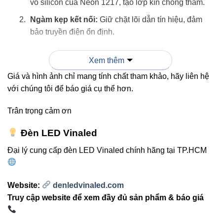
vỏ silicon của Neon 1217, tạo lớp kín chống thấm.
Ngàm kẹp kết nối:
Giữ chặt lõi dẫn tín hiệu, đảm
bảo truyền điện ổn định.
Phần vỏ nhựa:
Tạo độ cứng và cố định đầu nối khi
Xem thêm
thi công.
Giá và hình ảnh chỉ mang tính chất tham khảo, hãy liên hệ
Kết cấu này giúp phụ kiện hoạt động bền bỉ trong môi
với chúng tôi để báo giá cụ thể hơn.
trường khắc nghiệt như mưa, bụi, hơi ẩm hoặc khu vực
biển.
Trân trọng cảm ơn
Đèn LED Vinaled
3. Ưu điểm nổi bật của EC-1217
Đại lý cung cấp đèn LED Vinaled chính hãng tại TP.HCM
Vinaled
Chuẩn IP67
– vượt trội so với các phụ kiện thông
Website:
denledvinaled.com
thường chỉ đạt IP44.
Truy cập website để xem đầy đủ sản phẩm & báo giá
Tuổi thọ cao
nhờ chất liệu chịu lực và chịu nhiệt tốt.