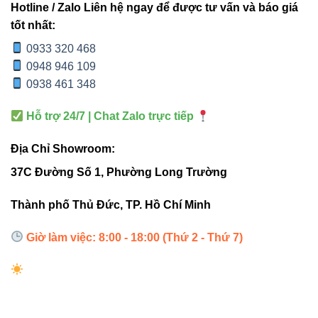
Dễ lắp đặt
– người mới cũng có thể thực hiện chính
Hotline / Zalo Liên hệ ngay để được tư vấn và báo giá
xác.
tốt nhất:
Giảm rủi ro chập cháy
nhờ thiết kế khít và an toàn.
0933 320 468
0948 946 109
Tương thích hoàn hảo
với dây LED Neon chuẩn
0938 461 348
1217 của VinaLED.
Hỗ trợ 24/7 | Chat Zalo trực tiếp
4. Bảng so sánh EC-1217 Vinaled
Địa Chỉ Showroom:
và đầu nối phổ thông
37C Đường Số 1, Phường Long Trường
EC-1217
PHỤ KIỆN PHỔ
Thành phố Thủ Đức, TP. Hồ Chí Minh
TIÊU CHÍ
VINALED
THÔNG
Giờ làm việc: 8:00 - 18:00 (Thứ 2 - Thứ 7)
Chống
IP44 hoặc
IP67
nước
không có chuẩn
Độ bền
2–5 năm
6–12 tháng