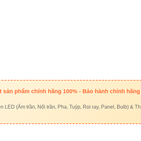
ch hoàn hảo với thiết bị VinaLED
— đảm bảo đồng bộ hệ t
nh Cable-2P-PVC Vinaled và cáp tín
hiện rõ khi đem hai loại dây đặt cạnh nhau:
CABLE-2P-PVC VINALED
CÁP TÍN HIỆU GIÁ R
 sản phẩm chính hãng 100% - Bảo hành chính hãng
Đồng nguyên chất
Hợp kim pha tạp
LED (Âm trần, Nổi trần, Pha, Tuýp, Rọi ray, Panel, Bulb) & Thi
PVC dày – cách điện tốt
PVC mỏng – dễ nứt
Ổn định
Dễ nhiễu