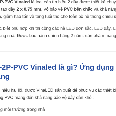
2P-PVC Vinaled
là loại cáp tín hiệu 2 dây được thiết kế ch
 tạo dây
2 x 0.75 mm
, vỏ bảo vệ
PVC bền chắc
và khả năng
nh, giảm hao tổn và tăng tuổi thọ cho toàn bộ hệ thống chiếu 
 biệt phù hợp khi thi công các hệ LED đơn sắc, LED dây, L
trong nhà. Được bảo hành chính hãng 2 năm, sản phẩm mang l
.
-2P-PVC Vinaled là gì? Ứng dụng 
áng
n hiệu hai lõi, được VinaLED sản xuất để phục vụ các thiết b
ằng PVC mang đến khả năng bảo vệ dây dẫn khỏi:
g môi trường trong nhà