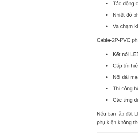
Tác động 
Nhiệt độ ph
Va chạm kh
Cable-2P-PVC phù
Kết nối LE
Cấp tín hi
Nối dài mạ
Thi công hệ
Các ứng dụ
Nếu bạn lắp đặt L
phụ kiện không th