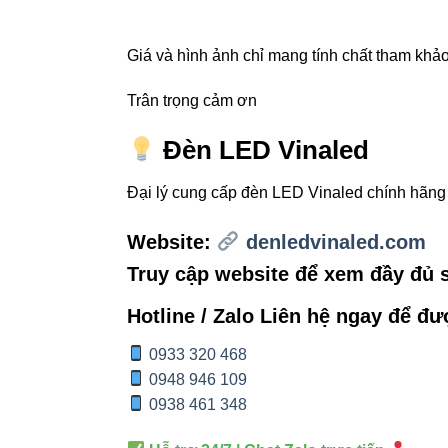
Nhờ lớp PVC chống
rõ nguồn gốc.
Giá và hình ảnh chỉ mang tính chất tham khảo,
Trân trọng cảm ơn
3. Cấu 
Đèn LED Vinaled
trọng
Đại lý cung cấp đèn LED Vinaled chính hãn
Một sợi Cable-2P
Website:
denledvinaled.com
Lõi đồng:
Truy cập website để xem đầy đủ
Lớp cách 
Hotline / Zalo Liên hệ ngay để đư
Lớp vỏ P
0933 320 468
Dù cấu tạo đơn gi
0948 946 109
0938 461 348
truyền kém sẽ gâ