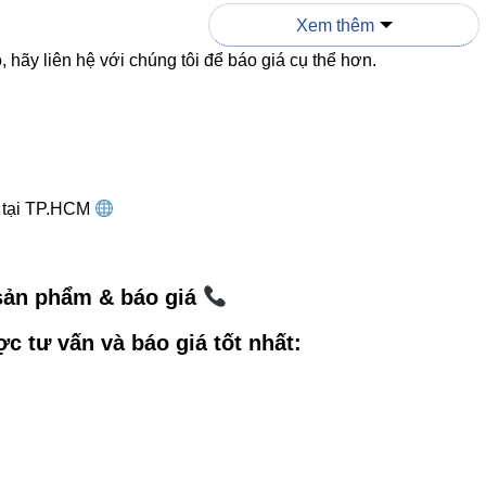
 cháy và cách điện tốt, Cable-2P-PVC mang lại độ an toàn 
Xem thêm
 hãy liên hệ với chúng tôi để báo giá cụ thể hơn.
tạo chi tiết của Cable-2P-PVC: N
g tại TP.HCM
-PVC gồm 3 lớp chính:
Truyền tín hiệu nhanh – ổn định.
 sản phẩm & báo giá
điện:
Chống chập mạch, đảm bảo độ an toàn.
ợc tư vấn và báo giá tốt nhất:
VC:
Tăng độ bền, chống tác động và chịu nhiệt nhẹ.
ản, dây tín hiệu là yếu tố quyết định sự ổn định của ánh sá
y: