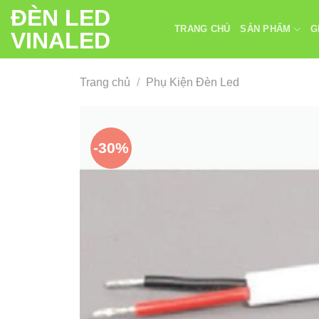
Chuyển
ĐÈN LED
đến
TRANG CHỦ
SẢN PHẨM
G
VINALED
nội
dung
Trang chủ
/
Phụ Kiện Đèn Led
-30%