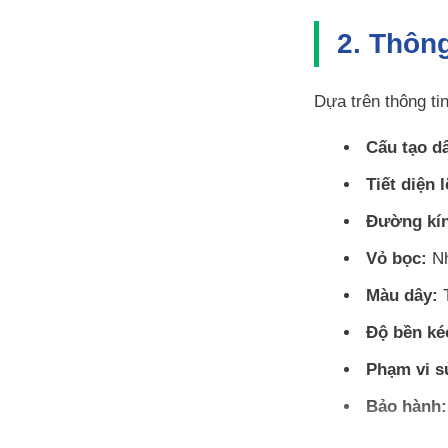
2. Thông
Dựa trên thông ti
Cấu tạo d
Tiết diện l
Đường kín
Vỏ bọc:
Nh
Màu dây:
T
Độ bền ké
Phạm vi s
Bảo hành: