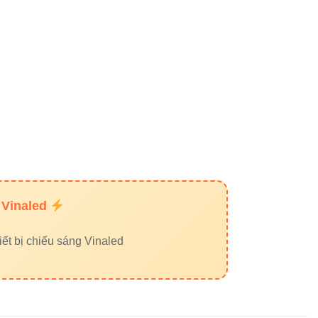
hống.
 hiệu giá rẻ trên thị
Ẻ
 Vinaled
ết bị chiếu sáng Vinaled