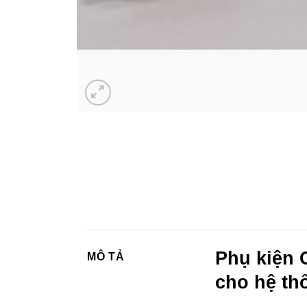
Phụ kiện C
MÔ TẢ
cho hệ th