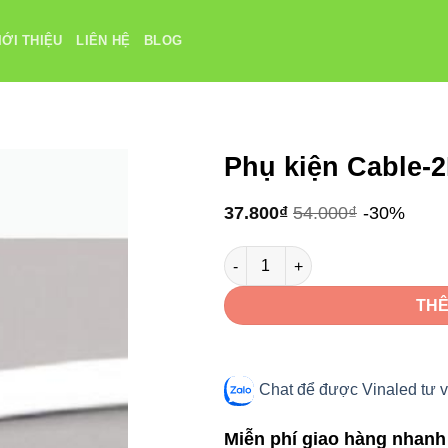
IỚI THIỆU
LIÊN HỆ
BLOG
Phụ kiện Cable-
37.800
₫
54.000
₫
-30%
Phụ kiện Cable-2P-PVC Vinaled 
THÊ
Chat để được Vinaled tư v
Miễn phí giao hàng nhanh