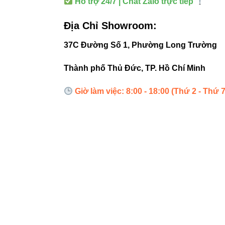
Hỗ trợ 24/7 | Chat Zalo trực tiếp
Nhấp nháy
Suy hao á
Địa Chỉ Showroom:
Nóng nguồn
37C Đường Số 1, Phường Long Trường
Vì vậy, Cable-2P-
Thành phố Thủ Đức, TP. Hồ Chí Minh
Giờ làm việc: 8:00 - 18:00 (Thứ 2 - Thứ 7
4. Ưu đ
Từ trải nghiệm thi
Truyền tín
Cách điện 
Dễ thi cô
Độ bền ca