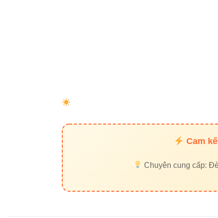
Tương thí
5. So sá
trường
Sự khác biệt thể 
TIÊU CHÍ
Cam kết
Chất liệu lõi
Chuyên cung cấp: Đèn 
Vỏ bọc
Tín hiệu truyền