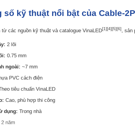
 số kỹ thuật nổi bật của Cable-2
[1][4][5][6]
n từ các nguồn kỹ thuật và catalogue VinaLED
, sản
ây:
2 lõi
õi:
0.75 mm
h ngoài:
~7 mm
ựa PVC cách điện
heo tiêu chuẩn VinaLED
o:
Cao, phù hợp thi công
ử dụng:
Trong nhà
2 năm