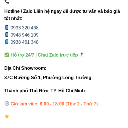
DÒNG
Hotline / Zalo Liên hệ ngay để được tư vấn và báo giá
CHIP
CÔNG
QUANG
ỨNG
SẢN
LED
SUẤT
THÔNG
DỤNG
tốt nhất:
PHẨM
0933 320 468
FSB-
0948 946 109
Nội thất
2216-
1300
0938 461 348
2216
16W/m
cao cấp,
L240-
lm/m
showroo
D24
Hỗ trợ 24/7 | Chat Zalo trực tiếp
Địa Chỉ Showroom:
FSB-
Trang trí
5050-
1100
phòng
37C Đường Số 1, Phường Long Trường
5050
12.5W/m
IP33-
lm/m
khách, tủ
Thành phố Thủ Đức, TP. Hồ Chí Minh
L60
trưng bà
Giờ làm việc: 8:00 - 18:00 (Thứ 2 - Thứ 7)
FSB-
Chiếu
950
2835-
2835
10W/m
sáng viề
lm/m
L120
trần, kệ