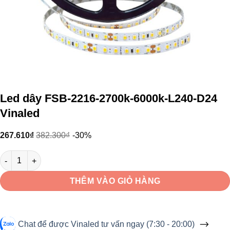
Led dây FSB-2216-2700k-6000k-L240-D24
Vinaled
267.610
₫
382.300
₫
-30%
Led dây FSB-2216-2700k-6000k-L240-D24 Vinaled số lượng
THÊM VÀO GIỎ HÀNG
Chat để được Vinaled tư vấn ngay (7:30 - 20:00)