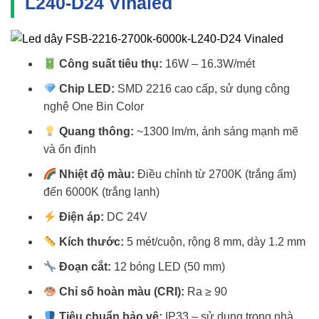
L240-D24 Vinaled
Công suất tiêu thụ:
16W – 16.3W/mét
Chip LED:
SMD 2216 cao cấp, sử dụng công
nghệ One Bin Color
Quang thông:
~1300 lm/m, ánh sáng mạnh mẽ
và ổn định
Nhiệt độ màu:
Điều chỉnh từ 2700K (trắng ấm)
đến 6000K (trắng lạnh)
Điện áp:
DC 24V
Kích thước:
5 mét/cuộn, rộng 8 mm, dày 1.2 mm
Đoạn cắt:
12 bóng LED (50 mm)
Chỉ số hoàn màu (CRI):
Ra ≥ 90
Tiêu chuẩn bảo vệ:
IP33 – sử dụng trong nhà