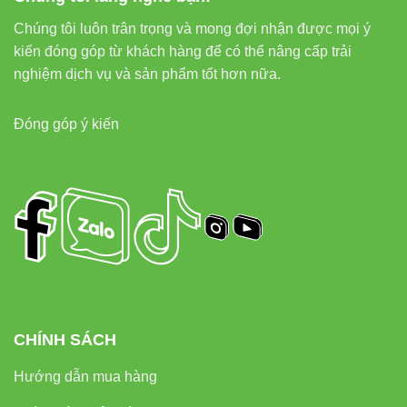
Địa chỉ:
37C, Đường số 1, P. Long Trường, TP. Thủ
Chúng tôi luôn trân trọng và mong đợi nhận được mọi ý
Đức, TP. HCM
kiến đóng góp từ khách hàng để có thể nâng cấp trải
Hotline/Zalo:
0933 320 468 – 0948 946 109 – 0938
nghiệm dịch vụ và sản phẩm tốt hơn nữa.
461 348
Đóng góp ý kiến
Sản phẩm liên quan bạn nên xem:
Đèn led âm trần Vinaled
Đèn led rọi ray Vinaled
Đèn led panel Vinaled
Đèn led pha Vinaled
Tại sao nên chọn Vinaled thay
CHÍNH SÁCH
vì thương hiệu khác?
Hướng dẫn mua hàng
Vinaled
luôn được đánh giá cao bởi: