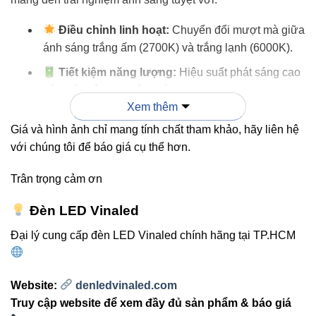
Điều chỉnh linh hoạt:
Chuyển đổi mượt mà giữa
ánh sáng trắng ấm (2700K) và trắng lạnh (6000K).
Tiết kiệm năng lượng:
Hiệu suất phát sáng cao
với mức tiêu thụ điện thấp.
Xem thêm
Thiết kế siêu mỏng:
Dễ dàng uốn cong, gắn dán
Giá và hình ảnh chỉ mang tính chất tham khảo, hãy liên hệ
cho mọi bề mặt nội thất.
với chúng tôi để báo giá cụ thể hơn.
Đồng nhất màu sắc:
Nhờ công nghệ
One Bin
Color
– đảm bảo không có hiện tượng lệch màu
Trân trọng cảm ơn
giữa các đoạn dây.
Đèn LED Vinaled
Dễ lắp đặt:
Cắt nối theo từng đoạn linh hoạt (50
mm), tiện lợi cho thi công thực tế.
Đại lý cung cấp đèn LED Vinaled chính hãng tại TP.HCM
Bảng so sánh nhanh giữa các dòng LED
Website:
denledvinaled.com
dây Vinaled phổ biến
Truy cập website để xem đầy đủ sản phẩm & báo giá