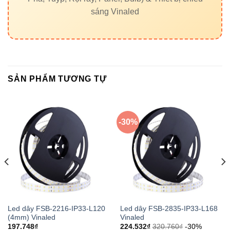
sáng Vinaled
FSB-5050-
LED DÂY
TIÊU CHÍ
IP33-L60
THÔNG
VINALED
THƯỜNG
EPISTAR
Chip không rõ
Chip LED
(Taiwan)
nguồn gốc
SẢN PHẨM TƯƠNG TỰ
Hiệu suất
975–1135 lm/m
700–850 lm/m
quang
-30%
Độ đồng
Cao, không
Thường bị
đều ánh
lệch màu
loang màu
sáng
Tiêu chuẩn
IP33 – Trong
IP20 hoặc kém
bảo vệ
nhà
hơn
Led dây FSB-2216-IP33-L120
Led dây FSB-2835-IP33-L168
(4mm) Vinaled
Vinaled
197.748
₫
224.532
₫
320.760
₫
-30%