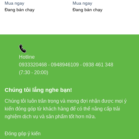
Mua ngay
Mua ngay
1 năm hoặc
3 năm chính
Đang bán chạy
Đang bán chạy
Bảo hành
không bảo
hãng
hành
5. Hướng dẫn lắp đặt Led dây
FSB-5050-IP33-L60 Vinaled đúng
Hotline
kỹ thuật
0933320468 - 0948946109 - 0938 461 348
(7:30 - 20:00)
Bước 1:
Xác định vị trí cần chiếu sáng, đo chiều dài
phù hợp.
Chúng tôi lắng nghe bạn!
Bước 2:
Cắt đèn theo vạch chia sẵn (mỗi 3 LED /
Chúng tôi luôn trân trọng và mong đợi nhận được mọi ý
50 mm).
kiến đóng góp từ khách hàng để có thể nâng cấp trải
Bước 3:
Dán đèn lên bề mặt sạch, khô, phẳng bằng
nghiệm dịch vụ và sản phẩm tốt hơn nữa.
lớp keo 3M có sẵn.
Đóng góp ý kiến
Bước 4:
Kết nối nguồn DC12V phù hợp công suất.