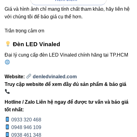
thực, rất phù hợp cho chiếu sáng thẩm mỹ nội thất.
Giá và hình ảnh chỉ mang tính chất tham khảo, hãy liên hệ
với chúng tôi để báo giá cụ thể hơn.
2. Ưu điểm nổi bật của Led
Trân trọng cảm ơn
dây FSB-5050-IP33-L60 Vinaled
Đèn LED Vinaled
Ánh sáng đồng đều, màu sắc trung thực:
Nhờ
Đại lý cung cấp đèn LED Vinaled chính hãng tại TP.HCM
chip LED EPISTAR chất lượng cao, ánh sáng luôn
ổn định, không nhấp nháy, không gây chói mắt.
Tiết kiệm điện năng:
Chỉ tiêu thụ 12W/m nhưng
Website:
denledvinaled.com
cho quang thông trên 1000 lm – hiệu suất cao, tiết
Truy cập website để xem đầy đủ sản phẩm & báo giá
kiệm đến 80% điện năng so với đèn sợi đốt.
Thiết kế linh hoạt:
Dạng cuộn dài 5 mét, có thể
Hotline / Zalo Liên hệ ngay để được tư vấn và báo giá
cắt nối dễ dàng tại các điểm chia sẵn.
tốt nhất:
Đa dạng màu sắc:
Có các tông màu từ ấm áp
0933 320 468
đến trung tính, phù hợp với nhiều phong cách thiết
0948 946 109
kế nội thất.
0938 461 348