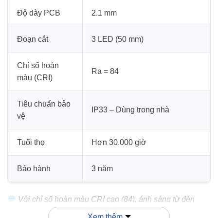
Độ dày PCB
2.1 mm
Đoạn cắt
3 LED (50 mm)
Chỉ số hoàn
Ra = 84
màu (CRI)
Tiêu chuẩn bảo
IP33 – Dùng trong nhà
vệ
Tuổi thọ
Hơn 30.000 giờ
Bảo hành
3 năm
Với chỉ số hoàn màu CRI cao (84), ánh sáng từ đèn
giúp tái tạo màu sắc vật thể một cách tự nhiên và trung
Xem thêm