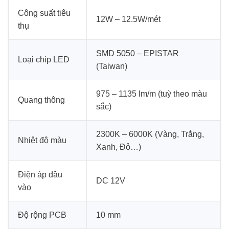
Công suất tiêu
12W – 12.5W/mét
thụ
SMD 5050 – EPISTAR
Loại chip LED
(Taiwan)
975 – 1135 lm/m (tuỳ theo màu
Quang thông
sắc)
2300K – 6000K (Vàng, Trắng,
Nhiệt độ màu
Xanh, Đỏ…)
Điện áp đầu
DC 12V
vào
Độ rộng PCB
10 mm