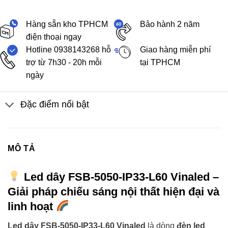
Hàng sẵn kho TPHCM
Bảo hành 2 năm
điện thoại ngay
Hotline 0938143268 hỗ
Giao hàng miễn phí
trợ từ 7h30 - 20h mỗi
tại TPHCM
ngày
Đặc điểm nổi bật
MÔ TẢ
Led dây FSB-5050-IP33-L60 Vinaled –
Giải pháp chiếu sáng nội thất hiện đại và
linh hoạt
Led dây FSB-5050-IP33-L60 Vinaled
là dòng
đèn led