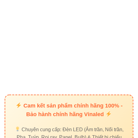
Chiếu sáng điểm nhấn trong nhà hàng, quán
café, showroom, khách sạn.
“Đèn Led dây FSB-5050-IP33-L60 Vinaled
không chỉ là ánh sáng – mà còn là công
cụ kiến tạo không gian sống đầy cảm
xúc.”
Cam kết sản phẩm chính hãng 100% -
4. So sánh Led dây FSB-5050-
Bảo hành chính hãng Vinaled
IP33-L60 Vinaled với các loại đèn
dây khác
Chuyên cung cấp: Đèn LED (Âm trần, Nổi trần,
Pha, Tuýp, Rọi ray, Panel, Bulb) & Thiết bị chiếu