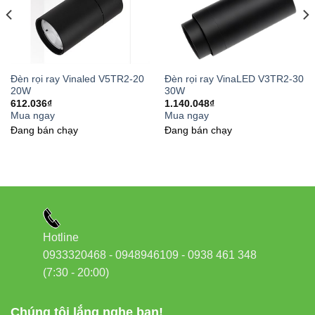
Đèn rọi ray Vinaled V5TR2-20
Đèn rọi ray VinaLED V3TR2-30
20W
30W
612.036
₫
1.140.048
₫
Mua ngay
Mua ngay
Đang bán chạy
Đang bán chạy
Hotline
0933320468 - 0948946109 - 0938 461 348
(7:30 - 20:00)
Chúng tôi lắng nghe bạn!