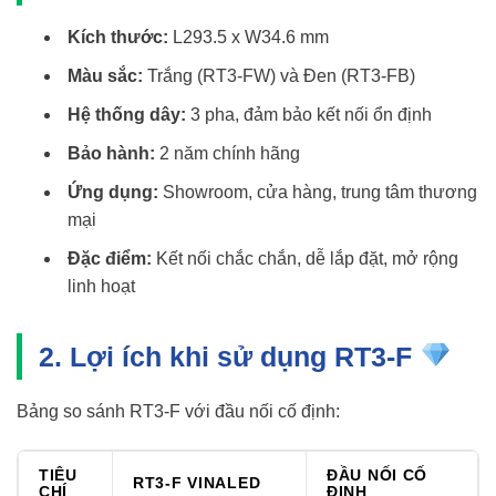
Kích thước:
L293.5 x W34.6 mm
Màu sắc:
Trắng (RT3-FW) và Đen (RT3-FB)
Hệ thống dây:
3 pha, đảm bảo kết nối ổn định
Bảo hành:
2 năm chính hãng
Ứng dụng:
Showroom, cửa hàng, trung tâm thương
mại
Đặc điểm:
Kết nối chắc chắn, dễ lắp đặt, mở rộng
linh hoạt
2. Lợi ích khi sử dụng RT3-F
Bảng so sánh RT3-F với đầu nối cố định:
TIÊU
ĐẦU NỐI CỐ
RT3-F VINALED
CHÍ
ĐỊNH