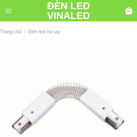
ĐÈN LED
Chuyển
đến
VINALED
nội
dung
Trang chủ
/
Đèn led rọi ray