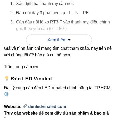
Xác định hai thanh ray cần nối.
Đấu nối dây 3 pha theo cực L – N – PE.
Gắn đầu nối lò xo RT3-F vào thanh ray, điều chỉnh
góc theo yêu cầu (0°–180°).
Kiểm tra kết nối điện và bật thử hệ thống.
Xem thêm
Giá và hình ảnh chỉ mang tính chất tham khảo, hãy liên hệ
với chúng tôi để báo giá cụ thể hơn.
Lưu ý: Tắt nguồn trước khi lắp đặt để đảm bảo
an toàn tuyệt đối.
Trân trọng cảm ơn
Đèn LED Vinaled
4. Ứng dụng thực tế
Đại lý cung cấp đèn LED Vinaled chính hãng tại TP.HCM
Nối dài hệ thống thanh ray LED mà không hạn chế
góc độ lắp đặt.
Website:
denledvinaled.com
Truy cập website để xem đầy đủ sản phẩm & báo giá
Thiết kế linh hoạt, dễ dàng mở rộng hệ thống chiếu