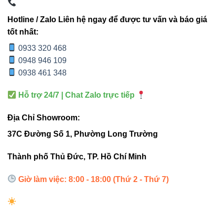
sáng chuyên nghiệp.
Hotline / Zalo Liên hệ ngay để được tư vấn và báo giá
Phân bố ánh sáng đồng đều, phù hợp nhiều không
tốt nhất:
gian.
0933 320 468
0948 946 109
5. Sản phẩm liên quan
0938 461 348
Đèn led âm trần Vinaled
Hỗ trợ 24/7 | Chat Zalo trực tiếp
Đèn nổi trần Vinaled
Địa Chỉ Showroom:
Đèn led panel Vinaled
37C Đường Số 1, Phường Long Trường
Đèn led Bulb Vinaled
Thành phố Thủ Đức, TP. Hồ Chí Minh
6. Tham khảo nhà cung cấp uy
Giờ làm việc: 8:00 - 18:00 (Thứ 2 - Thứ 7)
tín
Thiết bị điện VIKI