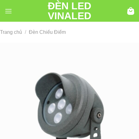
ĐÈN LED
Chuyển
đến
VINALED
nội
dung
Trang chủ
/
Đèn Chiếu Điểm