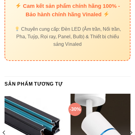
Đèn Led chiếu điểm VinaLED 9W V1OSM
là giải pháp
Cam kết sản phẩm chính hãng 100% -
hoàn hảo cho chiếu sáng điểm nhấn ngoài trời, vừa bền bỉ,
Bảo hành chính hãng Vinaled
vừa tiết kiệm năng lượng, đồng thời tạo hiệu ứng ánh
sáng chuyên nghiệp. Đây là lựa chọn tối ưu cho các dự án
Chuyên cung cấp: Đèn LED (Âm trần, Nổi trần,
cảnh quan, công viên, resort và không gian nghệ thuật.
Pha, Tuýp, Rọi ray, Panel, Bulb) & Thiết bị chiếu
sáng Vinaled
Liên hệ tư vấn & đặt hàng
Đèn led Vinaled
SẢN PHẨM TƯƠNG TỰ
Phone/Zalo:
0933 320 468 – 0948 946 109 – 0938 461
348
Địa chỉ:
37C Street No. 1, Long Trường Ward, Thủ Đức
-30%
City, TP.HCM