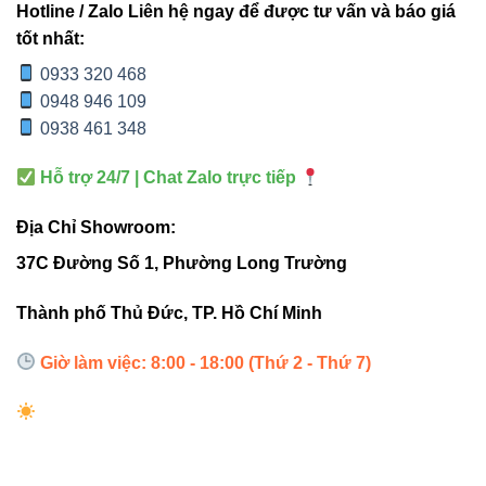
Hotline / Zalo Liên hệ ngay để được tư vấn và báo giá
Công
15-20W nhưng hiệu
tốt nhất:
9W
suất
quả thấp
0933 320 468
0948 946 109
Góc
15°-60°, ánh sáng
0938 461 348
5° – 45°
chiếu
phân tán
Hỗ trợ 24/7 | Chat Zalo trực tiếp
Chuẩn
IP66
IP44 hoặc thấp hơn
Địa Chỉ Showroom:
bảo vệ
37C Đường Số 1, Phường Long Trường
Trên
Tuổi thọ
8.000-12.000 giờ
Thành phố Thủ Đức, TP. Hồ Chí Minh
30.000 giờ
Giờ làm việc: 8:00 - 18:00 (Thứ 2 - Thứ 7)
50-70, màu sắc kém
CRI
>80
trung thực