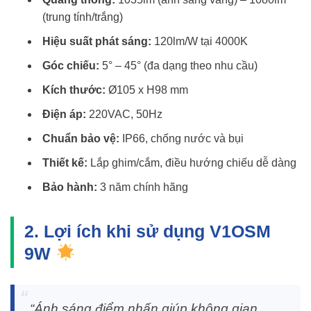
(trung tính/trắng)
Hiệu suất phát sáng:
120lm/W tại 4000K
Góc chiếu:
5° – 45° (đa dạng theo nhu cầu)
Kích thước:
Ø105 x H98 mm
Điện áp:
220VAC, 50Hz
Chuẩn bảo vệ:
IP66, chống nước và bụi
Thiết kế:
Lắp ghim/cắm, điều hướng chiếu dễ dàng
Bảo hành:
3 năm chính hãng
2. Lợi ích khi sử dụng V1OSM
9W
“Ánh sáng điểm nhấn giúp không gian