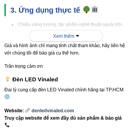
3. Ứng dụng thực tế
Chiếu sáng tượng, tác phẩm nghệ thuật ngoài trời
Nhấn mạnh tiểu cảnh, cây xanh trong sân vườn,
Xem thêm
resort
Giá và hình ảnh chỉ mang tính chất tham khảo, hãy liên hệ
Chiếu sáng lối đi, sảnh, quảng trường
với chúng tôi để báo giá cụ thể hơn.
Điểm nhấn chi tiết kiến trúc: cột, tường, mái che
Trân trọng cảm ơn
Đèn LED Vinaled
Đại lý cung cấp đèn LED Vinaled chính hãng tại TP.HCM
4. So sánh V1OSM 9W với đèn
chiếu điểm truyền thống
Website:
denledvinaled.com
Truy cập website để xem đầy đủ sản phẩm & báo giá
V1OSM
TIÊU CHÍ
ĐÈN TRUYỀN THỐNG
9W