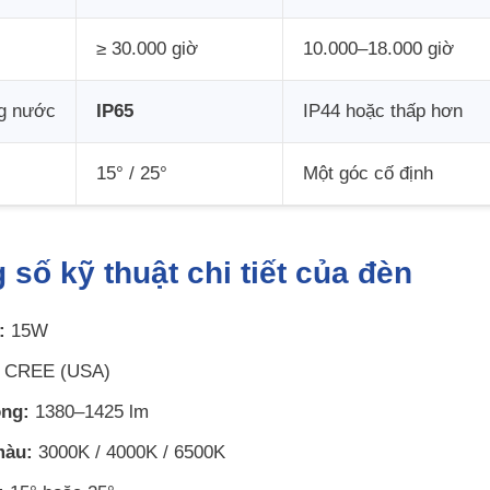
≥ 30.000 giờ
10.000–18.000 giờ
g nước
IP65
IP44 hoặc thấp hơn
15° / 25°
Một góc cố định
 số kỹ thuật chi tiết của đèn
:
15W
CREE (USA)
ng:
1380–1425 lm
màu:
3000K / 4000K / 6500K