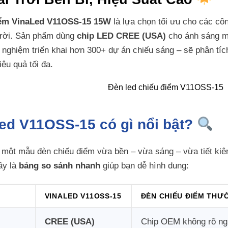
iểm VinaLed V11OSS-15 15W
là lựa chọn tối ưu cho các côn
 trời. Sản phẩm dùng
chip LED CREE (USA)
cho ánh sáng mạ
nh nghiệm triển khai hơn 300+ dự án chiếu sáng – sẽ phân tí
ệu quả tối đa.
Led V11OSS-15 có gì nổi bật?
 một mẫu đèn chiếu điểm vừa bền – vừa sáng – vừa tiết kiệ
ây là
bảng so sánh nhanh
giúp bạn dễ hình dung:
VINALED V11OSS-15
ĐÈN CHIẾU ĐIỂM THƯ
CREE (USA)
Chip OEM không rõ ng