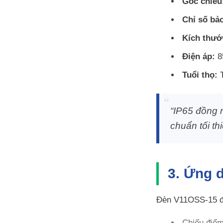
Góc chiếu
Chỉ số bảo
Kích thướ
Điện áp:
8
Tuổi thọ:
T
“IP65 đồng n
chuẩn tối th
3. Ứng d
Đèn V11OSS-15 đư
Chiếu điểm