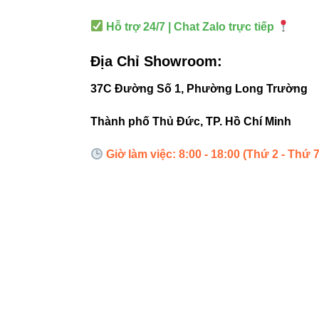
Đèn led ph
Hỗ trợ 24/7 | Chat Zalo trực tiếp
Đèn led pa
Địa Chỉ Showroom:
Còn nếu bạn quan 
37C Đường Số 1, Phường Long Trường
Thiết bị đi
Thành phố Thủ Đức, TP. Hồ Chí Minh
Đèn led Sk
Giờ làm việc: 8:00 - 18:00 (Thứ 2 - Thứ 7
5. Khi n
Một trong những 
bạn:
15°:
chiếu 
25°:
vùng s