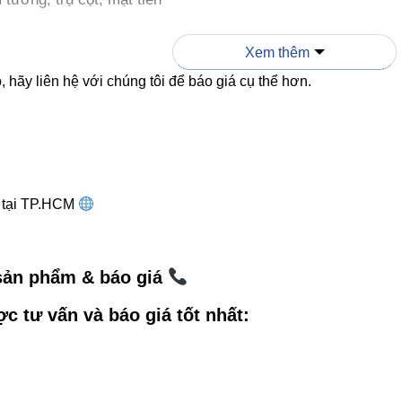
tiểu cảnh – lối đi
Xem thêm
– hồ bơi – khu nghỉ dưỡng
 hãy liên hệ với chúng tôi để báo giá cụ thể hơn.
café sân vườn, quán bar ngoài trời
anh nghiệp hoặc đơn vị thiết kế, mẫu đèn này sẽ giúp tạo hi
công trình kiến trúc.
g tại TP.HCM
u SEO cho sản phẩm – Vì sao bài 
 sản phẩm & báo giá
 thống
internal link hợp lý
giúp Google hiểu sâu hơn về ch
 tôi sẽ dẫn bạn sang các sản phẩm liên quan để tăng trải ng
ợc tư vấn và báo giá tốt nhất:
 trần Vinaled
 ray Vinaled