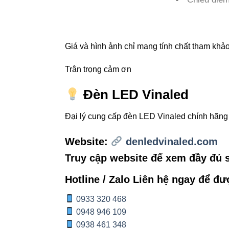
Sân vườn – 
Công viên 
Giá và hình ảnh chỉ mang tính chất tham khảo,
Nhà hàng, 
Trân trọng cảm ơn
Nếu bạn là chủ do
Đèn LED Vinaled
nhất là trong các 
Đại lý cung cấp đèn LED Vinaled chính hãn
4. Tối ư
Website:
denledvinaled.com
Truy cập website để xem đầy đủ
Việc xây dựng hệ
đang đọc bài này,
Hotline / Zalo Liên hệ ngay để đư
Đèn led âm
0933 320 468
0948 946 109
Đèn led rọi
0938 461 348