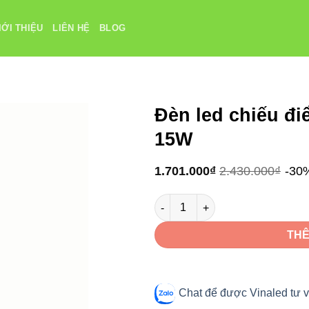
IỚI THIỆU
LIÊN HỆ
BLOG
Đèn led chiếu đ
15W
1.701.000
₫
2.430.000
₫
-30
Đèn led chiếu điểm VinaLed V1
THÊ
Chat để được Vinaled tư v