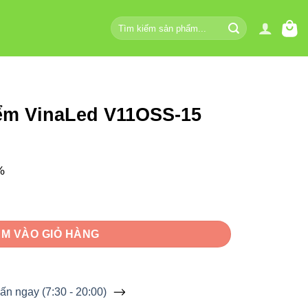
Tìm
kiếm:
iểm VinaLed V11OSS-15
%
1OSS-15 15W số lượng
M VÀO GIỎ HÀNG
ấn ngay (7:30 - 20:00)