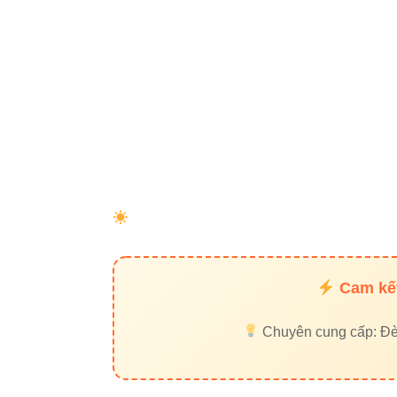
6. Đèn c
Với công suất ch
Tiết kiệm 
Giảm chi ph
7. Có n
Thực tế, nhiều chủ
Cam kết
Dễ vào nư
Chuyên cung cấp: Đèn 
Sáng yếu 
Mặt kính b