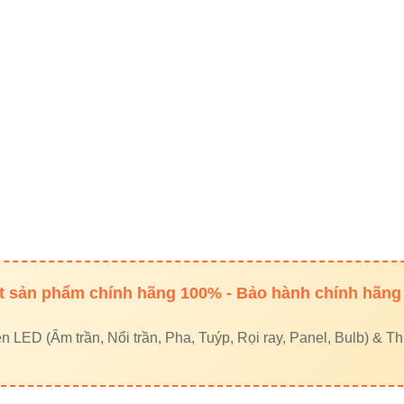
ó tiết kiệm điện không?
ỉ 15W, nhưng độ sáng tương đương đèn Halogen 70–100W. Đ
65–80% điện năng
í bảo trì do tuổi thọ cao
ên chọn đèn giá rẻ hơn?
 nhà chọn đèn rẻ rồi 6 tháng phải thay vì:
 sản phẩm chính hãng 100% - Bảo hành chính hãng
ớc
LED (Âm trần, Nổi trần, Pha, Tuýp, Rọi ray, Panel, Bulb) & Thi
nhanh
ị đọng hơi