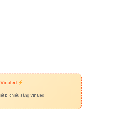
iều này giúp:
 Vinaled
ết bị chiếu sáng Vinaled