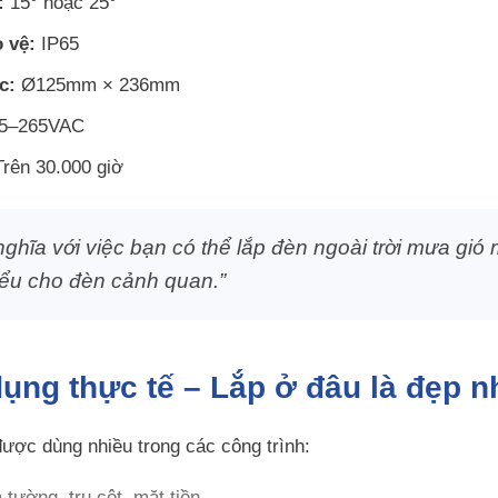
:
15° hoặc 25°
 vệ:
IP65
c:
Ø125mm × 236mm
5–265VAC
rên 30.000 giờ
ghĩa với việc bạn có thể lắp đèn ngoài trời mưa gió 
iểu cho đèn cảnh quan.”
ụng thực tế – Lắp ở đâu là đẹp n
ợc dùng nhiều trong các công trình:
 tường, trụ cột, mặt tiền