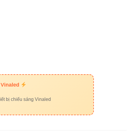
 độ tin cậy EEAT
R2-30 30W chính hãng ở
 Vinaled
ết bị chiếu sáng Vinaled
ai cần ánh sáng mạnh, đẹp và chuyên
rưng bày – đây chắc chắn là mẫu đèn bạn