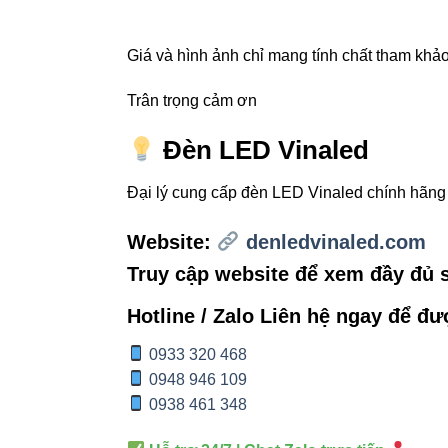
Ứng dụng phù 
Giá và hình ảnh chỉ mang tính chất tham khảo,
Trân trọng cảm ơn
Nếu bạn muốn
Đèn LED Vinaled
4. Ứng 
Đại lý cung cấp đèn LED Vinaled chính hãn
Website:
denledvinaled.com
Trong quá trình t
Truy cập website để xem đầy đủ
Tăng 28% t
Hotline / Zalo Liên hệ ngay để đư
Tạo chiều 
0933 320 468
Chống chói
0948 946 109
0938 461 348
5. Hướn