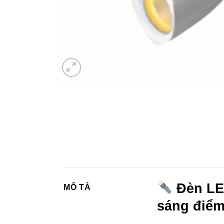
Đèn LED
MÔ TẢ
sáng điể