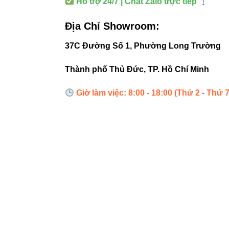
Hỗ trợ 24/7 | Chat Zalo trực tiếp
Xác định d
Địa Chỉ Showroom:
Xác định 
37C Đường Số 1, Phường Long Trường
Chọn góc 
Thành phố Thủ Đức, TP. Hồ Chí Minh
Giờ làm việc: 8:00 - 18:00 (Thứ 2 - Thứ 7
6. Liên
Để tối ưu SEO và
Đèn led rọi
Đèn led pa
Đèn led tu
Đèn ray n