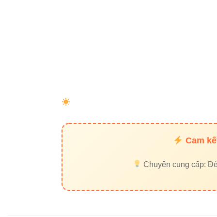
7. Liên 
Thiết bị điện VIKI
Đèn led Skyled
8. Mua 
đâu?
Bạn có thể liên h
Cam kết
Địa chỉ:
37C S
Chuyên cung cấp: Đèn 
Phone/Zalo:
0
Đèn led Vinale
Đèn LED thanh r
nghiệp. Nếu bạn 