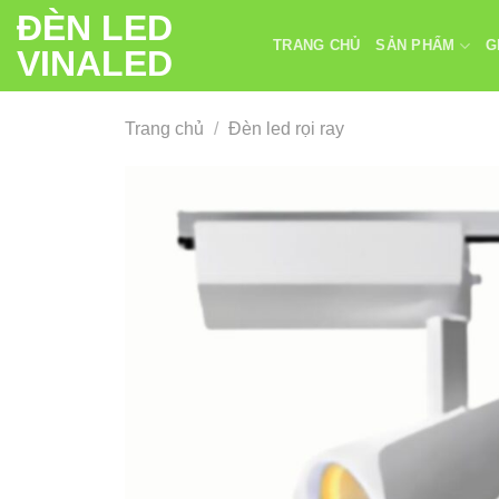
Chuyển
ĐÈN LED
đến
TRANG CHỦ
SẢN PHẨM
G
VINALED
nội
dung
Trang chủ
/
Đèn led rọi ray