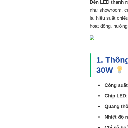
Đèn LED thanh r
như showroom, c
lại hiệu suất chi
hoạt động, hướng 
1. Thôn
30W
Công suất
Chip LED:
Quang thô
Nhiệt độ 
Chỉ số ho