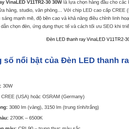
ay VinaLED V11TR2-30 30W
là lựa chọn hàng đầu cho các 
ửa hàng, studio, văn phòng… Với chip LED cao cấp CREE
ếu sáng mạnh mẽ, độ bền cao và khả năng điều chỉnh linh hoạt
dẫn chọn đèn, ứng dụng thực tế và cách tối ưu SEO khi tri
g số nổi bật của Đèn LED thanh 
:
30W
CREE (USA) hoặc OSRAM (Germany)
ng:
3080 lm (vàng), 3150 lm (trung tính/trắng)
màu:
2700K – 6500K
àn màu:
CRI 90 – trung thực màu sắc