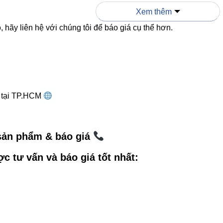
Xem thêm
hợp
Tủ trưng bày nhỏ
Showroom lớn, sản phẩm cầ
 hãy liên hệ với chúng tôi để báo giá cụ thể hơn.
 ánh sáng mạnh hơn, linh hoạt hơn → chọn V11TR2-30.
dụng thực tế – Case study trong
g tại TP.HCM
riển khai chiếu sáng cho chuỗi cửa hàng thời trang, mẫu
V11
 sản phẩm & báo giá
hời gian khách dừng lại trước kệ trưng bày.
ợc tư vấn và báo giá tốt nhất:
sâu không gian nhờ ánh sáng tập trung.
, giúp khách dễ quan sát màu sắc sản phẩm.
g dẫn chọn đèn đúng chuẩn – Ch