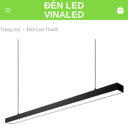
ĐÈN LED
Chuyển
đến
VINALED
nội
dung
Trang chủ
/
Đèn Led Thanh