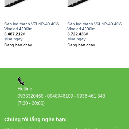
Bạn có thể khám phá thêm các dòng sản phẩm nổi bật
khác tại Vinaled:
Đèn led thanh V7LNP-40 40W
Đèn led thanh V6LNP-40 40W
Vinaled 4200lm
Vinaled 4200lm
Đèn led rọi ray Vinaled
3.487.212
₫
3.722.436
₫
Mua ngay
Mua ngay
Đèn led panel Vinaled
Đang bán chạy
Đang bán chạy
Đèn led bán nguyệt Vinaled
Đèn led tuýp Vinaled
Đèn ray nam châm Vinaled
Liên kết tham khảo & đối tác
Hotline
0933320468 - 0948946109 - 0938 461 348
(7:30 - 20:00)
Tham khảo thêm thông tin sản phẩm và công nghệ tại các
đối tác uy tín:
Chúng tôi lắng nghe bạn!
Thiết bị điện VIKI