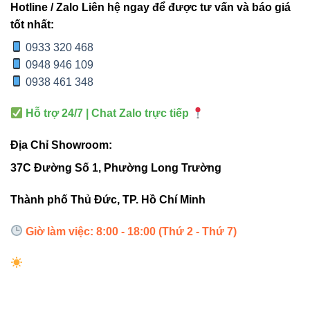
Hotline / Zalo Liên hệ ngay để được tư vấn và báo giá
ĐẶC
V9LNP-80
V10LNP-
LT4-W150
tốt nhất:
ĐIỂM
80W
40 40W
0933 320 468
Công
0948 946 109
80W
40W
150W
suất
0938 461 348
Hỗ trợ 24/7 | Chat Zalo trực tiếp
Chiều
2420mm
1220mm
1500mm
dài
Địa Chỉ Showroom:
37C Đường Số 1, Phường Long Trường
Bridgelux
Chip
Toyoda
/
Bridgelux
LED
Gosei
Thành phố Thủ Đức, TP. Hồ Chí Minh
Lumileds
Giờ làm việc: 8:00 - 18:00 (Thứ 2 - Thứ 7)
Cửa
Nhà
Ứng
Showroom,
hàng,
xưởng,
dụng
văn phòng
nhà ở
hành lang