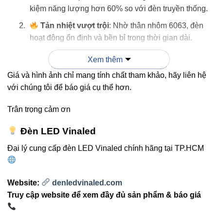
kiệm năng lượng hơn 60% so với đèn truyền thống.
Tản nhiệt vượt trội
: Nhờ thân nhôm 6063, đèn
hoạt động ổn định và bền bỉ trong thời gian dài.
Thiết kế sang trọng
: Dạng thanh profile mảnh,
Xem thêm
phù hợp với không gian nội thất hiện đại, dễ lắp đặt
Giá và hình ảnh chỉ mang tính chất tham khảo, hãy liên hệ
treo trần hoặc âm trần.
với chúng tôi để báo giá cụ thể hơn.
Tiết kiệm điện năng
: Sử dụng chip LED Toyoda
Gosei – hiệu suất cao, tiêu thụ điện năng thấp, thân
Trân trọng cảm ơn
thiện môi trường.
Đèn LED Vinaled
Tuổi thọ cao
: Hơn 30.000 giờ chiếu sáng – giúp
Đại lý cung cấp đèn LED Vinaled chính hãng tại TP.HCM
giảm chi phí thay thế và bảo trì.
So sánh với các dòng đèn
Website:
denledvinaled.com
LED thanh khác
Truy cập website để xem đầy đủ sản phẩm & báo giá