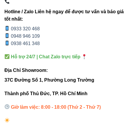
Hotline / Zalo Liên hệ ngay để được tư vấn và báo giá
Mỗi không gian có nhu cầu ánh sáng khác nhau. Đèn rọi
tốt nhất:
ray nam châm V1MSF-18 hỗ trợ 3 dải nhiệt độ:
0933 320 468
3000K – vàng ấm
: Không gian sang trọng, phòng
0948 946 109
ngủ, nhà hàng.
0938 461 348
4000K – trung tính
: Văn phòng, showroom thời
Hỗ trợ 24/7 | Chat Zalo trực tiếp
trang.
6500K – trắng sáng
: Khu vực cần độ rõ nét cao.
Địa Chỉ Showroom:
37C Đường Số 1, Phường Long Trường
Mẹo chuyên gia:
Showroom trưng bày
Thành phố Thủ Đức, TP. Hồ Chí Minh
sản phẩm thời trang nên dùng
4000K
để
giữ màu sắc trung thực và dễ nhìn.
Giờ làm việc: 8:00 - 18:00 (Thứ 2 - Thứ 7)