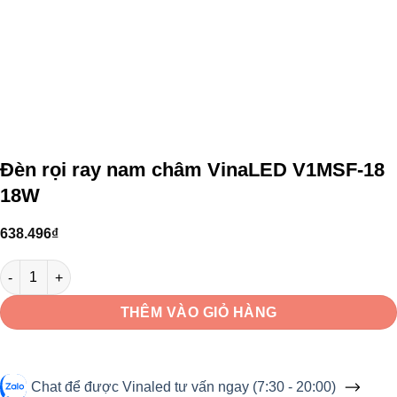
Đèn rọi ray nam châm VinaLED V1MSF-18
18W
638.496
₫
Đèn rọi ray nam châm VinaLED V1MSF-18 18W số lượng
THÊM VÀO GIỎ HÀNG
Chat để được Vinaled tư vấn ngay (7:30 - 20:00)