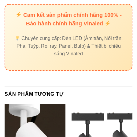
Khám phá thêm các sản phẩm chiếu sáng VinaLED tương
Cam kết sản phẩm chính hãng 100% -
thích:
Bảo hành chính hãng Vinaled
Đèn ray nam châm Vinaled
Chuyên cung cấp: Đèn LED (Âm trần, Nổi trần,
Đèn led rọi ray Vinaled
Pha, Tuýp, Rọi ray, Panel, Bulb) & Thiết bị chiếu
Đèn led panel Vinaled
sáng Vinaled
Đèn nhà xưởng Vinaled
Đèn led Bulb Vinaled
Đối tác, thương hiệu liên quan:
SẢN PHẨM TƯƠNG TỰ
Thiết bị điện VIKI
Đèn led Skyled
6. Kết luận