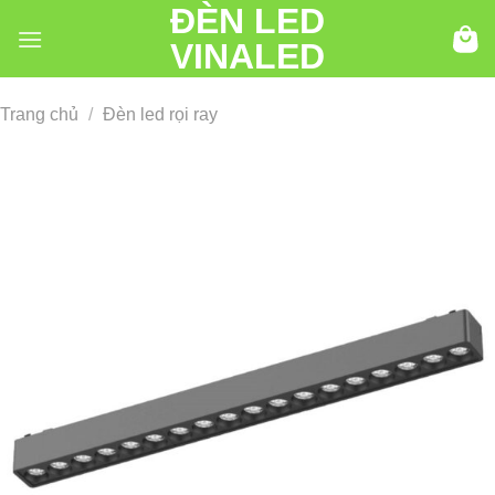
ĐÈN LED
Chuyển
đến
VINALED
nội
dung
Trang chủ
/
Đèn led rọi ray