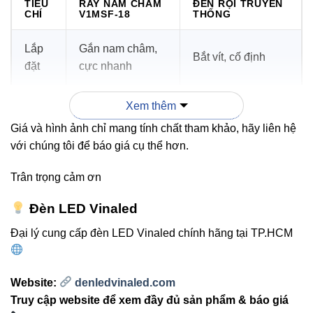
TIÊU
RAY NAM CHÂM
ĐÈN RỌI TRUYỀN
CHÍ
V1MSF-18
THỐNG
Lắp
Gắn nam châm,
Bắt vít, cố định
đặt
cực nhanh
Thẩm
Siêu mỏng, tối
Xem thêm
Cồng kềnh hơn
mỹ
giản
Giá và hình ảnh chỉ mang tính chất tham khảo, hãy liên hệ
với chúng tôi để báo giá cụ thể hơn.
Linh
Di chuyển vị trí
Khó thay đổi
hoạt
dễ dàng
Trân trọng cảm ơn
Đèn LED Vinaled
Ứng
Showroom, nội
Cửa hàng, chiếu
dụng
thất cao cấp
điểm cơ bản
Đại lý cung cấp đèn LED Vinaled chính hãng tại TP.HCM
Website:
denledvinaled.com
3. Cách chọn nhiệt độ màu phù
Truy cập website để xem đầy đủ sản phẩm & báo giá
hợp