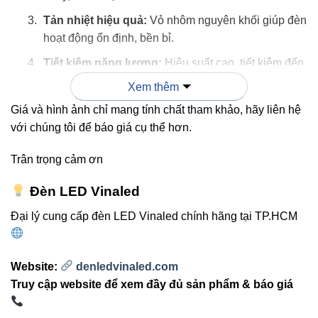
Tản nhiệt hiệu quả:
Vỏ nhôm nguyên khối giúp đèn
hoạt động ổn định, bền bỉ.
Tiết kiệm năng lượng:
Hiệu suất cao, tiết kiệm đến
60% điện năng so với đèn huỳnh quang truyền
Xem thêm
thống.
Giá và hình ảnh chỉ mang tính chất tham khảo, hãy liên hệ
Dễ dàng lắp đặt:
Dây treo có thể điều chỉnh độ cao
với chúng tôi để báo giá cụ thể hơn.
phù hợp với mọi trần nhà.
Trân trọng cảm ơn
Đèn LED Vinaled
3. So sánh đèn V13PDF-35
Đại lý cung cấp đèn LED Vinaled chính hãng tại TP.HCM
35W với các loại đèn khác
Website:
denledvinaled.com
Truy cập website để xem đầy đủ sản phẩm & báo giá
VINALED
ĐÈN HUỲNH
TIÊU CHÍ
V13PDF-35
QUANG TRUYỀN
35W
THỐNG