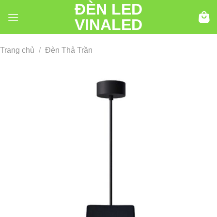
ĐÈN LED
Chuyển
đến
VINALED
nội
dung
Trang chủ
/
Đèn Thả Trần