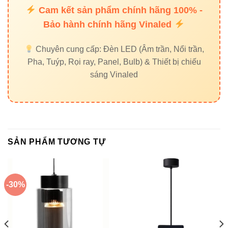
Cam kết sản phẩm chính hãng 100% -
và độ bền tối đa
.
Bảo hành chính hãng Vinaled
Sử dụng
chip LED CREE (USA)
hiệu suất cao.
Bảo hành chính hãng 3 năm.
Chuyên cung cấp: Đèn LED (Âm trần, Nổi trần,
Dịch vụ tư vấn, hỗ trợ kỹ thuật tận tâm.
Pha, Tuýp, Rọi ray, Panel, Bulb) & Thiết bị chiếu
Cam kết tiết kiệm điện và thân thiện môi trường
.
sáng Vinaled
Liên kết nội bộ:
Đèn led âm trần Vinaled
Đèn led rọi ray Vinaled
SẢN PHẨM TƯƠNG TỰ
Đèn led panel Vinaled
Đèn led pha Vinaled
-30%
Liên kết ngoài đáng tin cậy: