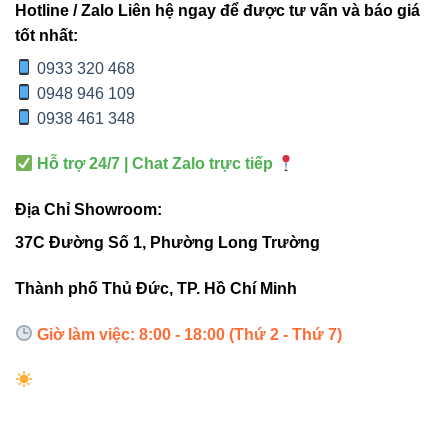
Hotline / Zalo Liên hệ ngay để được tư vấn và báo giá
Hiệu suất
tốt nhất:
Cao, ánh
Giảm dần theo
chiếu
0933 320 468
sáng ổn định
thời gian
sáng
0948 946 109
0938 461 348
Tiết kiệm
Tiết kiệm
Tiêu thụ cao
điện
~60%
Hỗ trợ 24/7 | Chat Zalo trực tiếp
Địa Chỉ Showroom:
Tuổi thọ
30.000 giờ
10.000 giờ
37C Đường Số 1, Phường Long Trường
Tinh tế, hiện
Thiết kế
Đơn giản, thô kệch
Thành phố Thủ Đức, TP. Hồ Chí Minh
đại
Giờ làm việc: 8:00 - 18:00 (Thứ 2 - Thứ 7)
4. Ứng dụng thực tế của đèn
thả trần Vinaled 35W