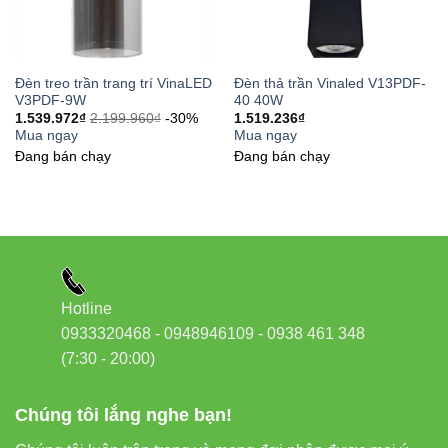
Thiết bị điện VIKI
Đèn led Skyled
Đèn treo trần trang trí VinaLED
Đèn thả trần Vinaled V13PDF-
6. Hướng dẫn lắp đặt chi tiết
V3PDF-9W
40 40W
1.539.972
₫
2.199.960
₫
-30%
1.519.236
₫
Mua ngay
Mua ngay
Xác định vị trí lắp đặt và độ cao mong muốn.
Đang bán chạy
Đang bán chạy
Gắn giá đỡ và móc treo cố định lên trần nhà.
Nối dây nguồn theo hướng dẫn (điện áp 220V
AC).
Điều chỉnh độ dài dây treo phù hợp không gian.
Hotline
Kiểm tra ánh sáng và hoàn thiện lắp đặt.
0933320468 - 0948946109 - 0938 461 348
(7:30 - 20:00)
Tip nhỏ:
Khi lắp đặt trong nhà hàng hoặc quán
cà phê, nên chọn ánh sáng 3000K để tạo cảm
Chúng tôi lắng nghe bạn!
giác ấm áp, thư giãn
.