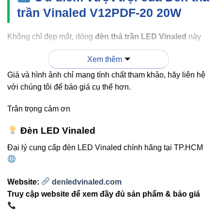
trần Vinaled V12PDF-20 20W
Không chỉ đẹp mắt, dòng
đèn thả trần LED Vinaled
này
còn mang nhiều ưu điểm về hiệu suất và tiết kiệm năng
Xem thêm
lượng:
Giá và hình ảnh chỉ mang tính chất tham khảo, hãy liên hệ
với chúng tôi để báo giá cụ thể hơn.
ĐÈN THẢ TRẦN
ĐÈN
ĐẶC
VINALED V12PDF-20
TRUYỀN
ĐIỂM
20W
THỐNG
Trân trọng cảm ơn
Tiết
Tiêu thụ
Đèn LED Vinaled
kiệm
Tiết kiệm đến 60%
nhiều năng
Đại lý cung cấp đèn LED Vinaled chính hãng tại TP.HCM
điện
lượng
Tuổi thọ
~30.000 giờ
~8.000 giờ
Website:
denledvinaled.com
Truy cập website để xem đầy đủ sản phẩm & báo giá
Chống
bụi &
Chuẩn IP65
Không có