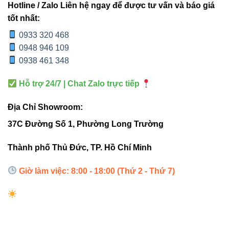
Hotline / Zalo Liên hệ ngay để được tư vấn và báo giá
nước
tốt nhất:
0933 320 468
Ánh
Đều, trung thực,
Thường bị
0948 946 109
sáng
không chói
nhấp nháy
0938 461 348
Hỗ trợ 24/7 | Chat Zalo trực tiếp
Nhờ công nghệ chip LED cao cấp, ánh sáng của
Đèn thả
trần Vinaled V12PDF-20 20W
luôn trung thực, ổn định,
Địa Chỉ Showroom:
giảm mỏi mắt và thân thiện môi trường
.
37C Đường Số 1, Phường Long Trường
Ứng dụng thực tế trong chiếu
Thành phố Thủ Đức, TP. Hồ Chí Minh
sáng nội thất
Giờ làm việc: 8:00 - 18:00 (Thứ 2 - Thứ 7)
Sản phẩm được ứng dụng rộng rãi trong nhiều không gian
nhờ khả năng chiếu sáng tinh tế:
Văn phòng, phòng họp: tạo ánh sáng chuyên