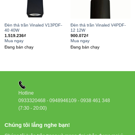
Bước 3: Kết nối nguồn điện an toàn
Sử dụng bộ nguồn chính hãng của Vinaled, đảm bảo đúng
Đèn thả trần Vinaled V13PDF-
Đèn thả trần Vinaled V4PDF-
40 40W
12 12W
công suất 20W và điện áp ổn định.
1.519.236
₫
900.072
₫
Mua ngay
Mua ngay
Bước 4: Kiểm tra ánh sáng
Đang bán chạy
Đang bán chạy
Bật thử để điều chỉnh góc chiếu. Với góc 40°, đèn chiếu
tập trung, phù hợp chiếu điểm hoặc chiếu sáng tổng thể
nhỏ.
Hotline
0933320468 - 0948946109 - 0938 461 348
(7:30 - 20:00)
So sánh Đèn thả trần Vinaled
V12PDF-20 20W với các thương
Chúng tôi lắng nghe bạn!
hiệu khác