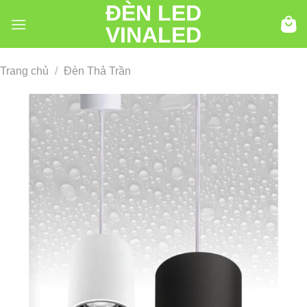
ĐÈN LED
Chuyển
đến
VINALED
nội
dung
Trang chủ
/
Đèn Thả Trần