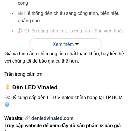
công
Hệ thống đèn chiếu sáng công trình, biển hiệu
quảng cáo
Chiếu sáng kiến trúc, tường rào, công viên hoặc
khu vực công cộng
Xem thêm
Đèn hồ bơi, đài phun nước, bể cá, khu vực có độ
Giá và hình ảnh chỉ mang tính chất tham khảo, hãy liên hệ
ẩm cao
với chúng tôi để báo giá cụ thể hơn.
Trân trọng cảm ơn
“Với khả năng chống nước IP68 và hiệu
suất 300W mạnh mẽ, sản phẩm này chính
Đèn LED Vinaled
là ‘trái tim’ của hệ thống đèn LED ngoài trời
Đại lý cung cấp đèn LED Vinaled chính hãng tại TP.HCM
– giúp ánh sáng luôn ổn định, bền bỉ và
tiết kiệm năng lượng.”
Website:
denledvinaled.com
Truy cập website để xem đầy đủ sản phẩm & báo giá