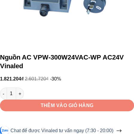
Nguồn AC VPW-300W24VAC-WP AC24V
Vinaled
1.821.204
₫
2.601.720
₫
-30%
Nguồn AC VPW-300W24VAC-WP AC24V Vinaled số lượng
THÊM VÀO GIỎ HÀNG
Chat để được Vinaled tư vấn ngay (7:30 - 20:00)