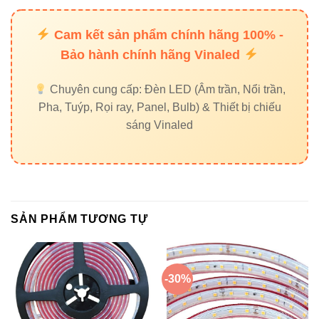
75W
IP20
nhà,
12V-TRIAC
12V
dim
Cam kết sản phẩm chính hãng 100% -
Bảo hành chính hãng Vinaled
VLDD-200W-
DC
Led 
200W
IP20
24V-TRIAC
24V
pan
Chuyên cung cấp: Đèn LED (Âm trần, Nổi trần,
Pha, Tuýp, Rọi ray, Panel, Bulb) & Thiết bị chiếu
Ngo
sáng Vinaled
VPW-
AC
trời,
300W24VAC-
300W
IP68
24V
chố
WP
nư
SẢN PHẨM TƯƠNG TỰ
5. Làm sao để lắp đặt nguồn
AC 24V đúng cách?
-30%
Để đảm bảo tuổi thọ và hiệu suất của sản phẩm, bạn nên
tuân thủ các bước lắp đặt sau: