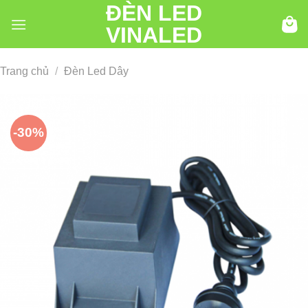
ĐÈN LED
Chuyển
đến
VINALED
nội
dung
Trang chủ
/
Đèn Led Dây
-30%