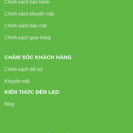
Chính sách bảo hành
Đèn led pha Vinaled
Chính sách khuyến mãi
Đèn led tuýp Vinaled
Chính sách bảo mật
Đèn led âm trần Vinaled
Chính sách giao hàng
Đèn led panel Vinaled
Đèn ray nam châm Vinaled
CHĂM SÓC KHÁCH HÀNG
8. Nguồn tham khảo và đối tác
Chính sách đổi trả
đáng tin cậy
Khuyến mãi
KIẾN THỨC ĐÈN LED
Tham khảo thêm tại các trang đối tác uy tín:
Blog
Thiết bị điện VIKI
Đèn led Skyled