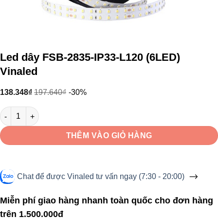
Led dây FSB-2835-IP33-L120 (6LED)
Vinaled
138.348
₫
197.640
₫
-30%
Led dây FSB-2835-IP33-L120 (6LED) Vinaled số lượng
THÊM VÀO GIỎ HÀNG
Chat để được Vinaled tư vấn ngay (7:30 - 20:00)
Miễn phí giao hàng nhanh toàn quốc cho đơn hàng
trên 1.500.000đ