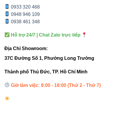
LED DÂY
ĐÈN LED DÂY
TIÊU
VINALED FSB-
THÔNG
0933 320 468
CHÍ
2835-IP33-L120
THƯỜNG
0948 946 109
0938 461 348
Hiệu
Thường bị
Cao, ánh sáng
suất
loang, không
Hỗ trợ 24/7 | Chat Zalo trực tiếp
đều và ổn định
sáng
đều màu
Địa Chỉ Showroom:
Tuổi
10.000 –
37C Đường Số 1, Phường Long Trường
>30.000 giờ
thọ
15.000 giờ
Thành phố Thủ Đức, TP. Hồ Chí Minh
Tiêu
Cao hơn
Giờ làm việc: 8:00 - 18:00 (Thứ 2 - Thứ 7)
hao
Thấp (8.8W/m)
12W/m
điện
Thi
Linh hoạt, dễ
Giới hạn
công
cắt
đoạn cắt