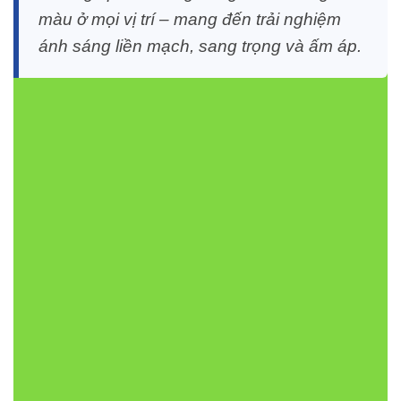
màu ở mọi vị trí – mang đến trải nghiệm
ánh sáng liền mạch, sang trọng và ấm áp.
2. Ưu điểm vượt trội của Led
dây FSB-2835-IP33-L120 Vinaled
Không chỉ là một dải đèn chiếu sáng thông thường,
Led
dây FSB-2835-IP33-L120 Vinaled
còn sở hữu nhiều ưu
điểm nổi bật khiến các chuyên gia chiếu sáng đánh giá
cao
Ánh sáng trung thực
– nhờ chỉ số CRI 84, thể
hiện rõ nét màu sắc vật thể.
Tiết kiệm điện
– công suất chỉ 8.8W/m, tiết kiệm
hơn 50% so với đèn huỳnh quang.