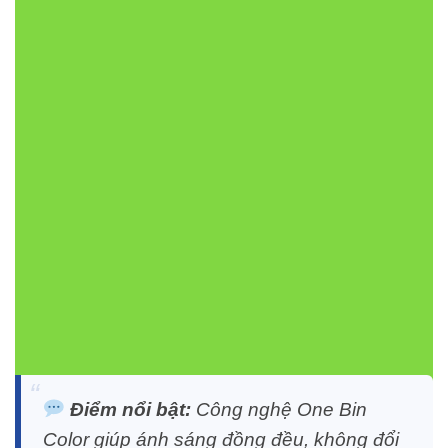
Loại chip LED:
SMD 2835 EPISTAR (Taiwan)
Quang thông:
1040 lm/m (4000K)
Nhiệt độ màu:
3000K, 4000K, 6000K cùng màu
đỏ, xanh lá, xanh dương
Điện áp:
DC 12V hoặc 24V
Chỉ số hoàn màu (CRI):
Ra = 84
Kích thước:
Dài 5m, rộng 8mm, PCB 1.5mm
Đoạn cắt:
3 LED (25mm – 12V) / 6 LED (50mm –
24V)
Tiêu chuẩn:
IP33 – dùng trong nhà
Bảo hành:
2 năm
Điểm nổi bật:
Công nghệ
One Bin
Color
giúp ánh sáng đồng đều, không đổi