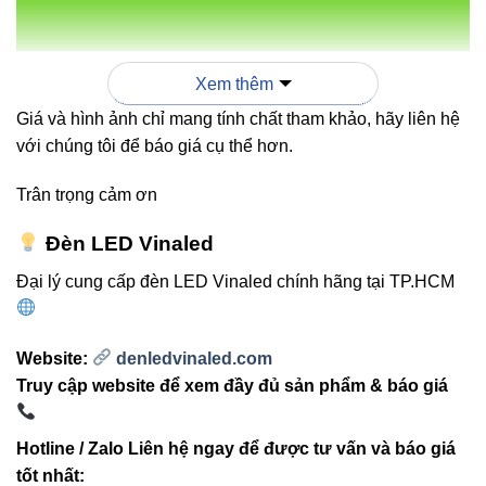
Dễ thi công
– cắt nối linh hoạt theo đoạn 3 hoặc
6 bóng, dán keo 3M siêu chắc.
Độ bền cao
– vật liệu PCB dày 1.5mm chống
Xem thêm
cong vênh, tuổi thọ >30.000 giờ.
Giá và hình ảnh chỉ mang tính chất tham khảo, hãy liên hệ
Ánh sáng đồng đều
– nhờ chip LED EPISTAR
với chúng tôi để báo giá cụ thể hơn.
cao cấp nhập khẩu từ Đài Loan.
Trân trọng cảm ơn
Đèn LED Vinaled
3. So sánh Led dây FSB-2835-
Đại lý cung cấp đèn LED Vinaled chính hãng tại TP.HCM
IP33-L120 Vinaled với các loại
đèn khác
Website:
denledvinaled.com
Truy cập website để xem đầy đủ sản phẩm & báo giá
Bảng dưới đây giúp bạn thấy rõ sự khác biệt giữa
Vinaled
và các loại đèn thông thường:
Hotline / Zalo Liên hệ ngay để được tư vấn và báo giá
tốt nhất: