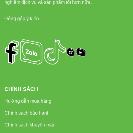
nghiệm dịch vụ và sản phẩm tốt hơn nữa.
461 348
Địa chỉ:
37C, Đường số 1, P. Long Trường, TP. Thủ
Đức, TP.HCM
Đóng góp ý kiến
Đèn led Vinaled
7. Sản phẩm LED liên quan tại
Vinaled
Đèn led âm trần Vinaled
Đèn led tuýp Vinaled
CHÍNH SÁCH
Đèn led rọi ray Vinaled
Đèn led pha Vinaled
Hướng dẫn mua hàng
Chính sách bảo hành
8. Liên kết & đối tác đáng tin
Chính sách khuyến mãi
cậy