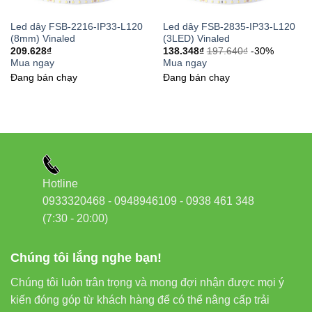
chuẩn (3 hoặc 6 LED).
Led dây FSB-2216-IP33-L120
Led dây FSB-2835-IP33-L120
Sử dụng nguồn điện DC 12V hoặc 24V tương
(8mm) Vinaled
(3LED) Vinaled
thích.
209.628
₫
138.348
₫
197.640
₫
-30%
Mua ngay
Mua ngay
Dán đèn bằng keo 3M hoặc gắn vào thanh nhôm
Đang bán chạy
Đang bán chạy
profile.
Kết nối đúng chiều cực (+/-) để tránh cháy LED.
Sử dụng
dimmer
hoặc
bộ điều khiển ánh sáng
để
tăng tuổi thọ đèn.
Hotline
6. Giá và chính sách bảo hành
0933320468 - 0948946109 - 0938 461 348
(7:30 - 20:00)
Giá
Led dây FSB-2835-IP33-L120 Vinaled
dao động tùy
nhiệt độ màu và loại nguồn (12V hoặc 24V). Liên hệ ngay
Chúng tôi lắng nghe bạn!
để nhận báo giá chi tiết:
Chúng tôi luôn trân trọng và mong đợi nhận được mọi ý
kiến đóng góp từ khách hàng để có thể nâng cấp trải
Hotline/Zalo:
0933 320 468 – 0948 946 109 – 0938