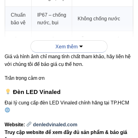
Chuẩn
IP67 – chống
Không chống nước
bảo vệ
nước, bụi
Độ
Hoạt động >
Dễ hư hại trong môi
Xem thêm
bền
30.000 giờ
trường khắc nghiệt
Giá và hình ảnh chỉ mang tính chất tham khảo, hãy liên hệ
Bảo
2 năm chính
với chúng tôi để báo giá cụ thể hơn.
Không rõ ràng
hành
hãng
Trân trọng cảm ơn
Đèn LED Vinaled
Ưu điểm nổi bật:
Đại lý cung cấp đèn LED Vinaled chính hãng tại TP.HCM
Khả năng chịu tải ổn định, không gây chập mạch.
Thiết kế kín chống nước, thích hợp cho công trình
Website:
denledvinaled.com
ngoài trời.
Truy cập website để xem đầy đủ sản phẩm & báo giá
Tiết kiệm điện năng, giảm chi phí vận hành dài hạn.