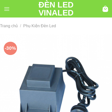
ĐÈN LED
Chuyển
đến
VINALED
nội
dung
Trang chủ
/
Phụ Kiện Đèn Led
-30%