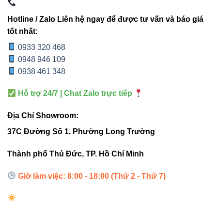
Chất liệu vỏ nhôm tản nhiệt tốt, giúp kéo dài tuổi thọ
Hotline / Zalo Liên hệ ngay để được tư vấn và báo giá
linh kiện.
tốt nhất:
0933 320 468
3. Ứng dụng thực tế
0948 946 109
0938 461 348
Nguồn AC VPW-100W24VAC-WP AC24V Vinaled
được
Hỗ trợ 24/7 | Chat Zalo trực tiếp
sử dụng rộng rãi trong nhiều hệ thống chiếu sáng:
Địa Chỉ Showroom:
Đèn sân vườn, đèn đường, đèn pha chiếu cảnh
quan.
37C Đường Số 1, Phường Long Trường
Hệ thống chiếu sáng tòa nhà, trung tâm thương
Thành phố Thủ Đức, TP. Hồ Chí Minh
mại.
Nhà xưởng, kho hàng, khu công nghiệp.
Giờ làm việc: 8:00 - 18:00 (Thứ 2 - Thứ 7)
Các công trình dân dụng yêu cầu chiếu sáng
ngoài trời.