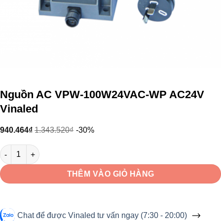
Nguồn AC VPW-100W24VAC-WP AC24V
Vinaled
940.464
₫
1.343.520
₫
-30%
Nguồn AC VPW-100W24VAC-WP AC24V Vinaled số lượng
THÊM VÀO GIỎ HÀNG
Chat để được Vinaled tư vấn ngay (7:30 - 20:00)