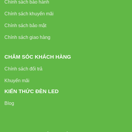
PHẨM
SUẤT
RA
DỤNG
Chính sách bảo hành
Chính sách khuyến mãi
VPW-
Hệ thống
60W24VAC-
60W
2.5A
nhỏ, đèn
Chính sách bảo mật
WP
đơn lẻ
Chính sách giao hàng
Chiếu
VPW-
sáng sân
100W24VAC-
100W
4.2A
CHĂM SÓC KHÁCH HÀNG
vườn,
WP
bảng hiệu
Chính sách đổi trả
Khuyến mãi
Chiếu
VPW-
sáng khu
KIẾN THỨC ĐÈN LED
150W24VAC-
150W
6.25A
công
WP
Blog
nghiệp
VPW-
Công trình
200W24VAC-
200W
8.3A
quy mô