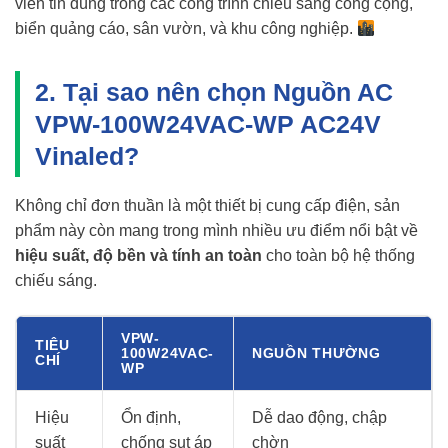
viên tin dùng trong các công trình chiếu sáng công cộng,
biển quảng cáo, sân vườn, và khu công nghiệp.
2. Tại sao nên chọn Nguồn AC
VPW-100W24VAC-WP AC24V
Vinaled?
Không chỉ đơn thuần là một thiết bị cung cấp điện, sản
phẩm này còn mang trong mình nhiều ưu điểm nổi bật về
hiệu suất, độ bền và tính an toàn
cho toàn bộ hệ thống
chiếu sáng.
VPW-
TIÊU
100W24VAC-
NGUỒN THƯỜNG
CHÍ
WP
Hiệu
Ổn định,
Dễ dao động, chập
suất
chống sụt áp
chờn