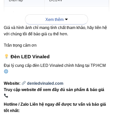
Số lượng LED
120 LED/m
Xem thêm
Khoảng cách
Giá và hình ảnh chỉ mang tính chất tham khảo, hãy liên hệ
8.33 mm
LED
với chúng tôi để báo giá cụ thể hơn.
Trân trọng cảm ơn
Đoạn cắt
6 LED (50 mm)
Đèn LED Vinaled
Chiều rộng PCB
4 mm
Đại lý cung cấp đèn LED Vinaled chính hãng tại TP.HCM
Độ hoàn màu
Ra > 90
(CRI)
Website:
denledvinaled.com
Truy cập website để xem đầy đủ sản phẩm & báo giá
Tiêu chuẩn bảo
IP33 (trong nhà)
vệ
Hotline / Zalo Liên hệ ngay để được tư vấn và báo giá
tốt nhất: