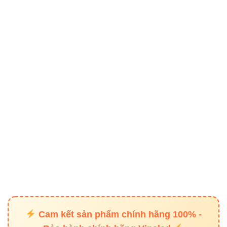
hiệu suất chiếu sáng cao (850 lm/m).
Chất lượng ánh sáng trung thực:
Chỉ số CRI >
90 giúp tái hiện màu sắc chính xác.
Bền bỉ & an toàn:
Sử dụng điện áp DC24V, tiêu
chuẩn IP33, không gây chói hay nhấp nháy.
4. Ứng dụng thực tế trong nội
thất
Led dây FSB-2216-IP33-L120 (4mm) được ứng dụng rộng
rãi trong:
Chiếu sáng hắt trần, hắt tường hoặc khe sáng
trang trí.
Cam kết sản phẩm chính hãng 100% -
Lắp trong gương soi, tủ trang điểm, tủ quần áo.