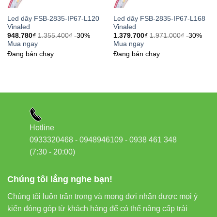
Kích
Siêu mỏng – dễ giấu
Lớn hơn – tản
Led dây FSB-2835-IP67-L120
Led dây FSB-2835-IP67-L168
thước
khe
nhiệt tốt
Vinaled
Vinaled
948.780
₫
1.355.400
₫
-30%
1.379.700
₫
1.971.000
₫
-30%
Mua ngay
Mua ngay
Đoạn
8 LED (100
6 LED (50 mm)
Đang bán chạy
Đang bán chạy
cắt
mm)
Ứng
Không gian nhỏ, khe
Chiếu sáng
dụng
hẹp
tổng thể
Công
Hotline
8.6W/m
8.6W/m
suất
0933320468 - 0948946109 - 0938 461 348
(7:30 - 20:00)
Giá
Nhỉnh hơn do cấu
Phổ biến hơn
thành
trúc tinh gọn
Chúng tôi lắng nghe bạn!
Chúng tôi luôn trân trọng và mong đợi nhận được mọi ý
Cả hai đều cho ánh sáng chất lượng cao, tuy nhiên bản
kiến đóng góp từ khách hàng để có thể nâng cấp trải
4mm
được ưa chuộng trong các thiết kế đòi hỏi tính thẩm