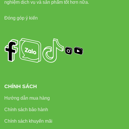
nghiệm dịch vụ và sản phẩm tốt hơn nữa.
mỹ cao, nơi mà mỗi milimet đều quan trọng.
Đóng góp ý kiến
6. Hướng dẫn lắp đặt và lưu ý
khi sử dụng
Đảm bảo nguồn DC24V ổn định
– tránh dùng
nguồn kém chất lượng để bảo vệ chip LED.
Cắt đèn đúng vị trí ký hiệu kéo
(mỗi đoạn 6 LED =
50mm).
Sử dụng nhôm định hình
hoặc bề mặt tản nhiệt
CHÍNH SÁCH
giúp tăng tuổi thọ đèn.
Hướng dẫn mua hàng
Không uốn cong quá 90°, tránh gãy mạch PCB.
Chính sách bảo hành
Chỉ dùng trong nhà, tránh nơi ẩm ướt (chuẩn IP33).
Chính sách khuyến mãi