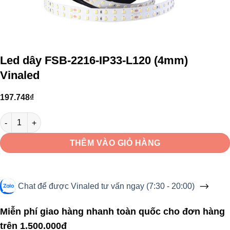
Led dây FSB-2216-IP33-L120 (4mm)
Vinaled
197.748
₫
Led dây FSB-2216-IP33-L120 (4mm) Vinaled số lượng
THÊM VÀO GIỎ HÀNG
Chat để được Vinaled tư vấn ngay (7:30 - 20:00)
Miễn phí giao hàng nhanh toàn quốc cho đơn hàng
trên 1.500.000đ