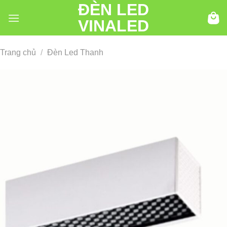
ĐÈN LED
Chuyển
đến
VINALED
nội
dung
Trang chủ
/
Đèn Led Thanh