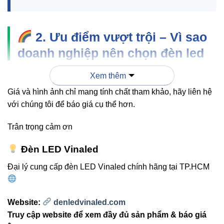
2. Ưu điểm vượt trội – Vì sao
doanh nghiệp nên chọn đèn led
thanh V4LNP-40?
Xem thêm
Giá và hình ảnh chỉ mang tính chất tham khảo, hãy liên hệ
Ánh sáng trung thực
: Sử dụng chip LED
với chúng tôi để báo giá cụ thể hơn.
LUMILEDS giúp ánh sáng rõ nét, không chói, không
nhấp nháy.
Trân trọng cảm ơn
Thiết kế tinh gọn
: Thân nhôm 6063 Aluminium
Đèn LED Vinaled
tản nhiệt nhanh, tăng tuổi thọ đèn.
Tiết kiệm điện năng
: Giảm đến 60% điện năng
Đại lý cung cấp đèn LED Vinaled chính hãng tại TP.HCM
tiêu thụ so với đèn huỳnh quang truyền thống.
Thân thiện môi trường
: Không chứa thủy ngân,
Website:
denledvinaled.com
không phát tia UV, an toàn cho sức khỏe.
Truy cập website để xem đầy đủ sản phẩm & báo giá