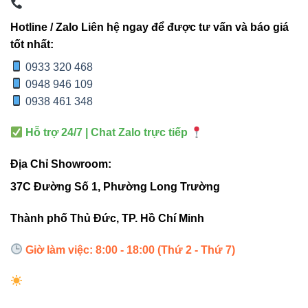
Ứng dụng linh hoạt
: Dễ dàng lắp đặt trong văn
phòng, showroom, trung tâm thương mại, nhà
Hotline / Zalo Liên hệ ngay để được tư vấn và báo giá
xưởng…
tốt nhất:
0933 320 468
0948 946 109
0938 461 348
3. So sánh đèn led thanh
V4LNP-40 với các dòng đèn khác
Hỗ trợ 24/7 | Chat Zalo trực tiếp
Địa Chỉ Showroom:
Để giúp bạn lựa chọn dễ dàng hơn, bảng sau sẽ so sánh
V4LNP-40
với các mẫu cùng phân khúc:
37C Đường Số 1, Phường Long Trường
Thành phố Thủ Đức, TP. Hồ Chí Minh
ĐÈN HUỲNH
ĐÈN LED
TIÊU
V4LNP-
QUANG
PANEL
CHÍ
40
1M2
40W
Giờ làm việc: 8:00 - 18:00 (Thứ 2 - Thứ 7)
Hiệu
3600
2800 lm
3400 lm
suất
lm