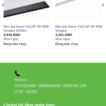
Việc lắp đặt đèn led thanh V4LNP-40 khá đơn giản. Tuy
nhiên, bạn cần chú ý các bước dưới đây để đạt hiệu quả
tối đa:
Đèn led thanh V4LNP-40 40W
Đèn led thanh V10LNP-40 40W
Vinaled 2600lm
Vinaled
Ngắt nguồn điện trước khi lắp đặt.
3.916.836
₫
3.321.648
₫
Mua ngay
Mua ngay
Dùng thanh ray hoặc khung treo cố định đèn chắc
Đang bán chạy
Đang bán chạy
chắn.
Tránh lắp nơi có độ ẩm cao hoặc ngoài trời (đèn đạt
chuẩn IP40).
Kiểm tra nguồn điện phù hợp 220V/50Hz.
Vệ sinh định kỳ để đảm bảo ánh sáng luôn đạt chất
Hotline
lượng cao.
0933320468 - 0948946109 - 0938 461 348
(7:30 - 20:00)
Chúng tôi lắng nghe bạn!