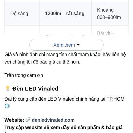
Khoảng
Độ sáng
1200lm – rất sáng
800–900lm
Bắt vít –
Gài nam châm – 3
Lắp đặt
mất thời
giây hoàn thành
Xem thêm
gian
Giá và hình ảnh chỉ mang tính chất tham khảo, hãy liên hệ
với chúng tôi để báo giá cụ thể hơn.
Tính thẩm
Không lộ dây –
Dễ rối dây
mỹ
cực gọn
Trân trọng cảm ơn
Khả năng
Đèn LED Vinaled
Phụ thuộc
thay đổi vị
Dễ dàng
vít cố định
Đại lý cung cấp đèn LED Vinaled chính hãng tại TP.HCM
trí
Website:
denledvinaled.com
4. Hướng dẫn lựa chọn ánh sáng
Truy cập website để xem đầy đủ sản phẩm & báo giá