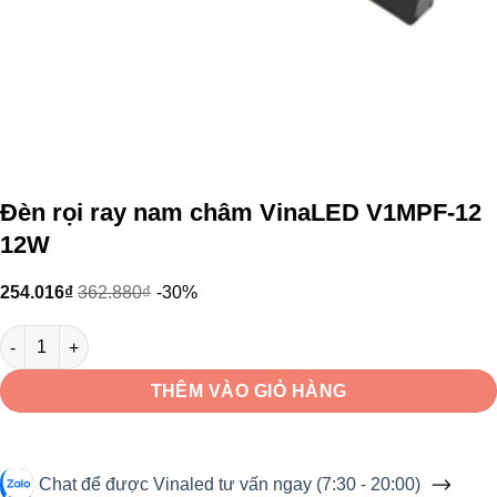
Đèn rọi ray nam châm VinaLED V1MPF-12
12W
254.016
₫
362.880
₫
-30%
Đèn rọi ray nam châm VinaLED V1MPF-12 12W số lượng
THÊM VÀO GIỎ HÀNG
Chat để được Vinaled tư vấn ngay (7:30 - 20:00)