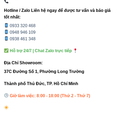
đúng chuẩn
Hotline / Zalo Liên hệ ngay để được tư vấn và báo giá
3000K
– Ánh sáng vàng: ấm áp, hợp shop thời
tốt nhất:
trang, nhà hàng.
0933 320 468
4000K
– Ánh sáng trung tính: tôn màu thật của sản
0948 946 109
phẩm.
0938 461 348
5700K
– Ánh sáng trắng: sáng mạnh, phù hợp
Hỗ trợ 24/7 | Chat Zalo trực tiếp
showroom lớn.
Địa Chỉ Showroom:
Bí quyết của chuyên gia:
Shop thời trang dùng 4000K để
giữ màu vải trung thực nhất.
37C Đường Số 1, Phường Long Trường
Thành phố Thủ Đức, TP. Hồ Chí Minh
5. Ứng dụng thực tế
Giờ làm việc: 8:00 - 18:00 (Thứ 2 - Thứ 7)
Đèn rọi ray nam châm V1MPF-12 12W phù hợp cho:
Showroom trưng bày sản phẩm cao cấp