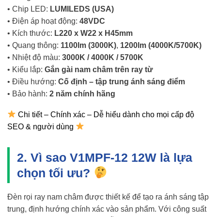
• Chip LED:
LUMILEDS (USA)
• Điện áp hoạt động:
48VDC
• Kích thước:
L220 x W22 x H45mm
• Quang thông:
1100lm (3000K)
,
1200lm (4000K/5700K)
• Nhiệt độ màu:
3000K / 4000K / 5700K
• Kiểu lắp:
Gắn gài nam châm trên ray từ
• Điều hướng:
Cố định – tập trung ánh sáng điểm
• Bảo hành:
2 năm chính hãng
Chi tiết – Chính xác – Dễ hiểu dành cho mọi cấp độ
SEO & người dùng
2. Vì sao V1MPF-12 12W là lựa
chọn tối ưu?
Đèn rọi ray nam châm được thiết kế để tạo ra ánh sáng tập
trung, định hướng chính xác vào sản phẩm. Với công suất