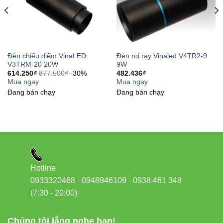
Website:
Đèn led Vinaled
Phone/Zalo:
0933320468 – 0948946109 – 0938 461
348
Địa chỉ:
37C Street No. 1, Long Truong Ward, Thu
Đèn chiếu điểm VinaLED
Đèn rọi ray Vinaled V4TR2-9
V3TRM-20 20W
9W
Duc City, Ho Chi Minh City
614.250
₫
877.500
₫
-30%
482.436
₫
Mua ngay
Mua ngay
Đang bán chạy
Đang bán chạy
Hotline
0933320468 - 0948946109 - 0938 461 348
(7:30 - 20:00)
Chúng tôi lắng nghe bạn!