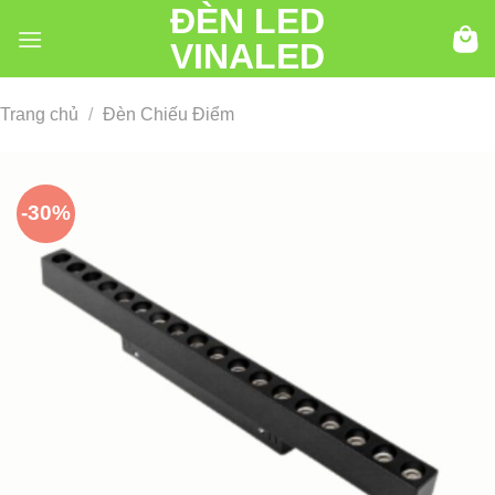
ĐÈN LED
Chuyển
đến
VINALED
nội
dung
Trang chủ
/
Đèn Chiếu Điểm
-30%